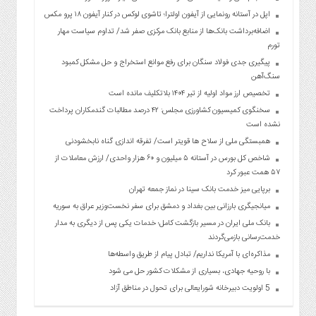
اپل در آستانه رونمایی از آیفون اولترا؛ تاشوی لوکس در کنار آیفون ۱۸ پرو مکس
اضافه‌برداشت بانک‌ها از منابع بانک مرکزی صفر شد/ تداوم سیاست مهار
تورم
پیگیری جدی فولاد سنگان برای رفع موانع استخراج و حل مشکل کمبود
سنگ‌آهن
تخصیص ارز مواد اولیه از تیر ۱۴۰۴ بلاتکلیف مانده است
سخنگوی کمیسیون کشاورزی مجلس: ۴۲ درصد مطالبات گندمکاران پرداخت
نشده است
همبستگی ملی از سلاح ها قویتر است/ تفرقه اندازی گناه نابخشودنی
شاخص کل بورس در آستانه ۵ میلیون و ۶۰ هزار واحدی/ ارزش معاملات از
۵۷ همت عبور کرد
برپایی میز خدمت بانک سینا در نماز جمعه تهران
میانجیگری بارزانی بین بغداد و دمشق برای سفر نخست‌وزیر عراق به سوریه
بانک ملی ایران در مسیر بازگشت کامل؛ خدمات یکی پس از دیگری به مدار
خدمت‌رسانی بازمی‌گردند
مذاکره‌ای با آمریکا نداریم/ تبادل پیام از طریق واسطه‌ها
با روحیه جهادی، بسیاری از مشکلات کشور حل می شود
5 اولویت دبیرخانه شورایعالی برای تحول در مناطق آزاد