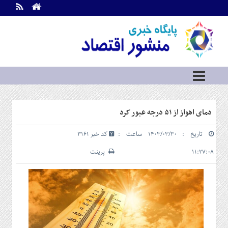
اطلاعات
تماس
تماس
با
ما
درباره
ما
سرویس
دمای اهواز از ۵۱ درجه عبور کرد
ها
خانه
تاریخ : ۱۴۰۳/۰۳/۳۰ ساعت :
کد خبر 3161
بازار
سرمایه
۱۱:۲۷:۰۸
پرینت
و
بورس
مسکن
و
شهری
نفت،