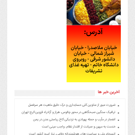
آخرین خبر ها
ضرورت عبور از عناوین کلی حسابداری و درک دقیق ماهیت هر سرفصل
ترافیک سنگین صبحگاهی در محور چالوس، هراز و آزادراه قزوین-کرج-تهران
انفجار در مأرب و حمله پهپادی به نزدیکی کاخ ریاستی عدن در یمن
خدمت به میهن و صیانت از اقتدار نظام، واجب عینی است
انسجام ملی و سیاست های هوشمندانه دفاعی، نیاز امروز کشور است