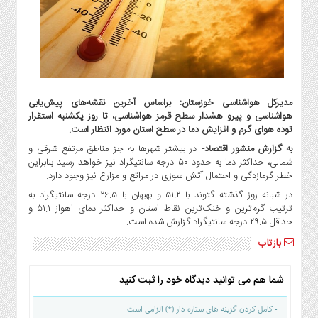
گاز
و
پتروشیمی
صنعت
و
خودرو
مدیرکل هواشناسی خوزستان: براساس آخرین نقشه‌های پیش‌یابی
استارت
هواشناسی و پیرو هشدار سطح قرمز هواشناسی، تا روز یکشنبه استقرار
آپ
توده هوای گرم و افزایش دما در سطح استان مورد انتظار است.
و
به گزارش منشور اقتصاد-
در بیشتر شهرها به جز مناطق مرتفع شرقی و
فن
شمالی، حداکثر دما به حدود ۵۰ درجه سانتیگراد نیز خواهد رسید بنابراین
آوری
خطر گرمازدگی و احتمال آتش سوزی در مراتع و مزارع نیز وجود دارد.
بانک
در شبانه روز گذشته گتوند با ۵۱.۲ و بهبهان با ۲۶.۵ درجه سانتیگراد به
،
ترتیب گرم‌ترین و خنک‌ترین نقاط استان و حداکثر دمای اهواز ۵۱.۱ و
حداقل ۲۹.۵ درجه سانتیگراد گزارش شده است.
بیمه
و
بازتاب
ارز
دیجیتال
شما هم می توانید دیدگاه خود را ثبت کنید
کشاورزی
و
- کامل کردن گزینه های ستاره دار (*) الزامی است