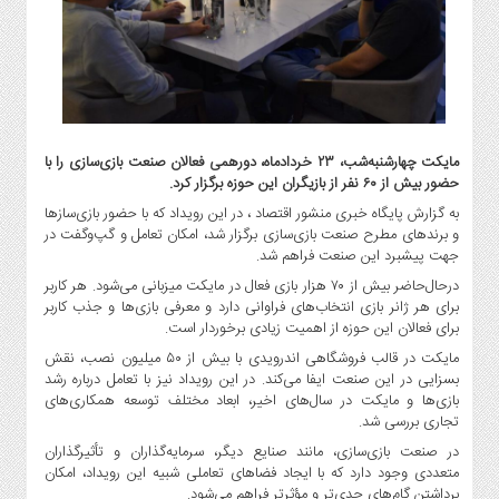
گاز
و
پتروشیمی
صنعت
و
خودرو
مایکت چهارشنبه‌شب، ۲۳ خردادماه، دورهمی فعالان صنعت بازی‌سازی را با
استارت
حضور بیش از ۶۰ نفر از بازیگران این حوزه برگزار کرد.
آپ
به گزارش پایگاه خبری منشور اقتصاد ، در این رویداد که با حضور بازی‌سازها
و
و برندهای مطرح صنعت بازی‌سازی برگزار شد، امکان تعامل و گپ‌وگفت‌ در
فن
جهت پیشبرد این صنعت فراهم شد.
آوری
درحال‌حاضر بیش از ۷۰ هزار بازی فعال در مایکت میزبانی می‌شود. هر کاربر
بانک
برای هر ژانر بازی انتخاب‌های فراوانی دارد و معرفی بازی‌ها و جذب کاربر
،
برای فعالان این حوزه از اهمیت زیادی برخوردار است.
بیمه
مایکت در قالب فروشگاهی اندرویدی با بیش از ۵۰ میلیون نصب، نقش
و
بسزایی در این صنعت ایفا می‌کند. در این رویداد نیز با تعامل درباره رشد
ارز
بازی‌ها و مایکت در سال‌های اخیر، ابعاد مختلف توسعه همکاری‌های
تجاری بررسی شد.
دیجیتال
در صنعت بازی‌سازی، مانند صنایع دیگر، سرمایه‌گذاران و تأثیرگذاران
کشاورزی
متعددی وجود دارد که با ایجاد فضاهای تعاملی شبیه این رویداد، امکان
و
برداشتن گام‌های جدی‌تر و مؤثرتر فراهم می‌شود.