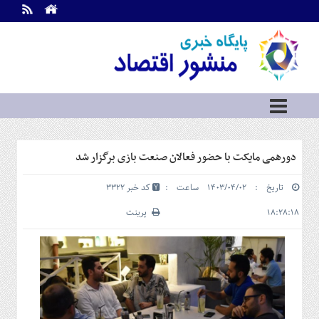
اطلاعات
تماس
تماس
با
ما
درباره
ما
سرویس
دورهمی مایکت با حضور فعالان صنعت بازی برگزار شد
ها
خانه
تاریخ : ۱۴۰۳/۰۴/۰۲ ساعت :
کد خبر 3322
بازار
سرمایه
۱۸:۲۸:۱۸
پرینت
و
بورس
مسکن
و
شهری
نفت،