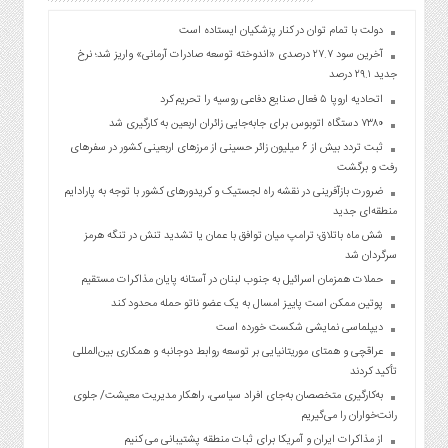
دولت با تمام توان در کنار پزشکیان ایستاده است
آخرین سود ۲۷.۷ درصدی «اندوخته توسعه صادرات آرمانی» واریز شد؛ نرخ
جدید ۲۹.۱ درصد
اتحادیه اروپا ۵ فعال صنایع دفاعی روسیه را تحریم کرد
۷۳۸۰ دستگاه اتوبوس برای جابه‌جایی زائران اربعین به‌ کارگیری شد
ثبت تردد بیش از ۶ میلیون زائر حسینی از مرزهای اربعینی کشور در سفرهای
رفت و برگشت
ضرورت بازآفرینی در نقشه راه لجستیک و کریدورهای کشور با توجه به پارادایم
منطقه‌ای جدید
شش ماه باتلاق؛ ترامپ میان توافق با عمان یا تشدید تنش در تنگه هرمز
سرگردان شد
حملات همزمان اسرائیل به جنوب لبنان در آستانه پایان مذاکرات مستقیم
پوتین ممکن است پاییز امسال به یک عضو ناتو حمله محدود کند
دیپلماسی نمایشی شکست خورده است
عراقچی و همتای موریتانیایی بر توسعه روابط دوجانبه و همکاری بین‌المللی
تأکید کردند
به‌کارگیری متخصصان به‌جای افراد سیاسی، راهکار مدیریت معیشت/ جلوی
رانت‌خواران را می‌گیریم
از مذاکرات ایران و آمریکا برای ثبات منطقه پشتیبانی می کنیم