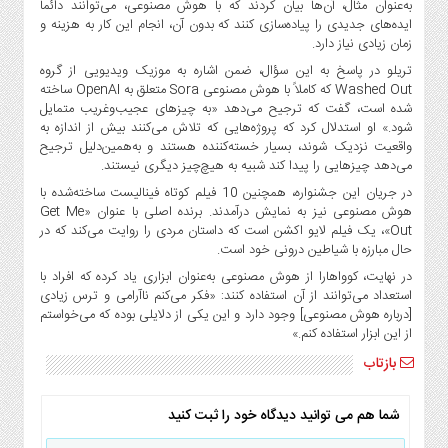
به‌عنوان مثال، آن‌ها بیان کردند که با هوش مصنوعی، می‌توانند دائماً
ایده‌های جدیدی را پیاده‌سازی کنند که بدون آن، انجام این کار به هزینه و
زمان زیادی نیاز دارد.
تریلو در پاسخ به این سؤال، ضمن اشاره به موزیک ویدیویی از گروه
Washed Out که کاملاً با هوش مصنوعی Sora متعلق به OpenAI ساخته
شده است، گفت که ترجیح می‌دهد «به چیزهای عجیب‌و‌غریب متمایل
شود.» او استدلال کرد که پروژه‌هایی که تلاش می‌کنند بیش از اندازه به
واقعیت نزدیک شوند، بسیار خسته‌کننده هستند و به‌همین‌دلیل ترجیح
می‌دهد چیزهایی را پیدا کند شبیه به هیچ‌چیز دیگری نیستند.
در جریان این جشنواره، همچنین 10 فیلم کوتاه فینالیست ساخته‌شده با
هوش مصنوعی نیز به نمایش درآمدند. برنده اصلی با عنوان «Get Me
Out»، یک فیلم لایو اکشن است که داستان مردی را روایت می‌کند که در
حال مبارزه با شیاطین درونی خود است.
در نهایت، کوواهارا از هوش مصنوعی به‌عنوان ابزاری یاد کرده که افراد با
استعداد می‌توانند از آن استفاده کنند: «فکر می‌کنم ناآرامی و ترس زیادی
[درباره هوش مصنوعی] وجود دارد و این یکی از دلایلی بوده که می‌خواستم
از این ابزار استفاده کنم.»
بازتاب
شما هم می توانید دیدگاه خود را ثبت کنید