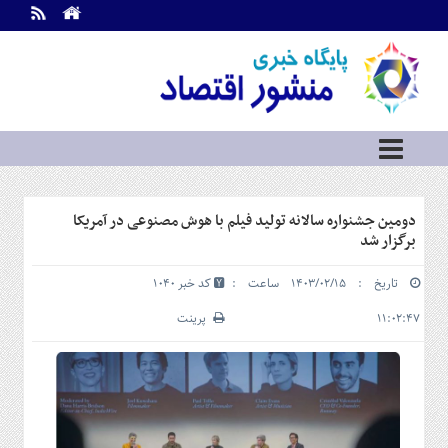
اطلاعات
تماس
تماس
با
ما
درباره
ما
سرویس
دومین جشنواره سالانه تولید فیلم با هوش مصنوعی در آمریکا
ها
خانه
برگزار شد
بازار
تاریخ : ۱۴۰۳/۰۲/۱۵ ساعت :
کد خبر 1040
سرمایه
و
۱۱:۰۲:۴۷
پرینت
بورس
مسکن
و
شهری
نفت،