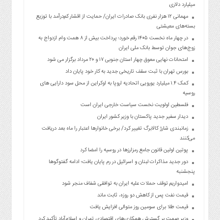
میلیارد دلاری
مهمانی ۱۲ هزار نفری بانک صادرات ایران/ حمایت از اقشار کم‌درآمد با توزیع
بسته‌های معیشتی
در چهار ماه نخست ۱۴۰۵ رقم خورد؛ پرداخت بیش از ۸ همت وام ازدواج به
زوج‌های جوان توسط بانک ملی ایران
امتحانات نهایی معوق چهار استان جنوبی ۱۷ و ۲۰ مرداد برگزار می شود
بورس تهران با ثبت سقف تاریخی جدید به کار خود پایان داد
کمک ۱.۴ میلیارد یورویی اتحادیه اروپا به اوکراین از محل سود دارایی های
روسیه
فلسطین اولویت نخست سیاست خارجی ایران است
دیدار سفیر جدید پاکستان با وزیر کشور ایران
زمانبندی شارژ کالابرگ تغییر کرد/ برخی خانوارها اعتبار را ماه بعد دریافت
می‌کنند
پوتین اولین قانون جامع رمزارزها در روسیه را امضا کرد
دور جدید مذاکرات لبنان و اسرائیل در رم پایان یافت؛ ادامه گفتوگوها
پنجشنبه
امیدواریم توقف حملات علیه ایران به توافقی شفاف منجر شود
قیمت نفت پس از کاهش دو روزه، ثابت ماند
قیمت طلا برای سومین روز متوالی افزایش یافت
وزیر صمت بر گسترش همکاری‌های اقتصادی تهران و اسلام‌آباد تأکید کرد