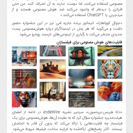
صنایع
مصنوعی استفاده می‌کنند، اما دوست ندارند به آن اعتراف کنند. من حتی
غذایی
افرادی را دیده‌ام که وانمود می‌کنند ضد هوش مصنوعی هستند و از
میدجرنی یا ChatGPT استفاده می‌کنند.»
سیاسی
«جوئل کوواهارا»، انیماتور برنده جایزه امی نیز در این جشنواره حضور
و
داشت و می‌گوید که هر زمان در اینستاگرام درباره هوش‌مصنوعی پست
بین
جدیدی منتشر می‌کند، با رگباری از ایموجی‌های ناپسند روبه‌رو می‌شود.
الملل
قابلیت‌های هوش مصنوعی برای فیلمسازان
نگاه
روز
گوناگون
«دانا هریس-بریدسون»، سردبیر نشریه IndieWire، در ادامه از اعضای
هیئت‌مدیره جشنواره سؤال کرد که به عقیده آن‌ها، هوش‌مصنوعی برای یک
فیلمساز چه قابلیت‌هایی را ارائه می‌کند که بدون آن قادر به انجامش
نیستند. اکثر پاسخ‌های ارائه‌شده به فرایند ساخت فیلم‌ها مربوط می‌شود.