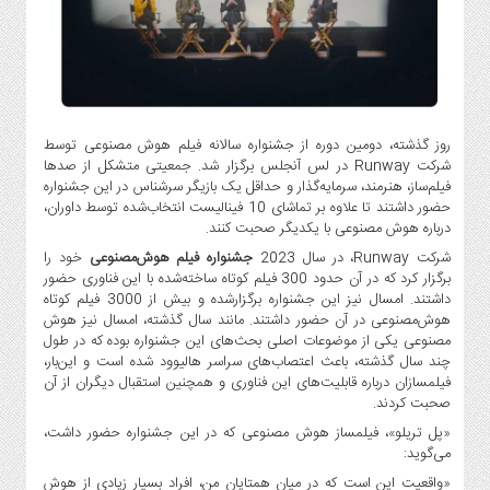
گاز
و
پتروشیمی
صنعت
و
خودرو
روز گذشته، دومین دوره از جشنواره سالانه فیلم هوش مصنوعی توسط
شرکت Runway در لس آنجلس برگزار شد. جمعیتی متشکل از صدها
استارت
فیلم‌ساز، هنرمند، سرمایه‌گذار و حداقل یک بازیگر سرشناس در این جشنواره
آپ
حضور داشتند تا علاوه بر تماشای 10 فینالیست انتخاب‌شده توسط داوران،
و
درباره هوش مصنوعی با یکدیگر صحبت کنند.
فن
شرکت Runway، در سال 2023
جشنواره فیلم هوش‌مصنوعی
خود را
آوری
برگزار کرد که در آن حدود 300 فیلم کوتاه ساخته‌شده با این فناوری حضور
بانک
داشتند. امسال نیز این جشنواره برگزار‌شده و بیش از 3000 فیلم کوتاه
هوش‌مصنوعی در آن حضور داشتند. مانند سال گذشته، امسال نیز هوش
،
مصنوعی یکی از موضوعات اصلی بحث‌های این جشنواره بوده که در طول
بیمه
چند سال گذشته، باعث اعتصاب‌های سراسر هالیوود شده است و این‌بار،
و
فیلمسازان درباره قابلیت‌های این فناوری و همچنین استقبال دیگران از آن
ارز
صحبت کردند.
دیجیتال
«پل تریلو»، فیلمساز هوش مصنوعی که در این جشنواره حضور داشت،
کشاورزی
می‌گوید:
و
«واقعیت این است که در میان همتایان من، افراد بسیار زیادی از هوش