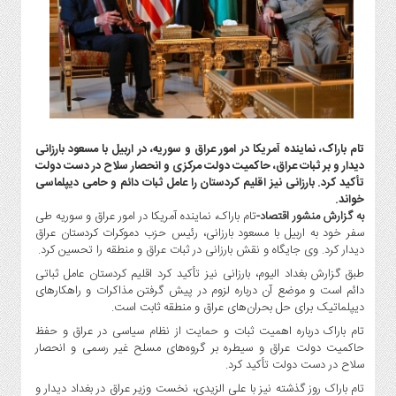
گاز
و
پتروشیمی
صنعت
و
خودرو
استارت
تام باراک، نماینده آمریکا در امور عراق و سوریه، در اربیل با مسعود بارزانی
آپ
دیدار و بر ثبات عراق، حاکمیت دولت مرکزی و انحصار سلاح در دست دولت
و
تأکید کرد. بارزانی نیز اقلیم کردستان را عامل ثبات دائم و حامی دیپلماسی
فن
خواند.
آوری
به گزارش منشور اقتصاد-
تام باراک، نماینده آمریکا در امور عراق و سوریه طی
سفر خود به اربیل با مسعود بارزانی، رئیس حزب دموکرات کردستان عراق
بانک
دیدار کرد. وی جایگاه و نقش بارزانی در ثبات عراق و منطقه را تحسین کرد.
،
طبق گزارش بغداد الیوم، بارزانی نیز تأکید کرد اقلیم کردستان عامل ثباتی
بیمه
دائم است و موضع آن درباره لزوم در پیش گرفتن مذاکرات و راهکارهای
و
دیپلماتیک برای حل بحران‌های عراق و منطقه ثابت است.
ارز
تام باراک درباره اهمیت ثبات و حمایت از نظام سیاسی در عراق و حفظ
دیجیتال
حاکمیت دولت عراق و سیطره بر گروه‌های مسلح غیر رسمی و انحصار
کشاورزی
سلاح در دست دولت تأکید کرد.
و
تام باراک روز گذشته نیز با علی الزیدی، نخست وزیر عراق در بغداد دیدار و