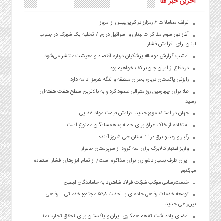
آخرین خبر ها
توقف معاملات ۶ رمزارز در کوین‌بیس از امروز
آغاز دور سوم مذاکرات لبنان و اسرائیل در رم / تخلیه یک شهرک در جنوب
لبنان برای افزایش فشار
امشب گزارش دوساله پزشکیان درباره اقتصاد و معیشت منتشر می‌شود
در دفاع از ایران جان بر کف خواهیم بود
رایزنی پاکستان درباره بحران منطقه و تنگه هرمز ادامه دارد
طلا برای چهارمین روز متوالی صعود کرد و به بالاترین سطح هفت هفته‌ای
رسید
جهان در آستانه موج جدید افزایش قیمت مواد غذایی
استفاده از خاک عراق برای حمله به همسایگان ممنوع است
رگبار و رعد و برق در ۱۲ استان طی ۵ روز آینده
واریز اعتبار کالابرگ برای سه گروه از سرپرستان خانوار
ایران طرف بسیار دشواری برای مذاکره است/ از تمام ابزارهای فشار استفاده
می‌کنیم
خدمت‌رسانی موکب شرکت فولاد شاهرود به جاماندگان اربعین
توسعه خدمات رفاهی جاده‌ای با احداث ۵۹۸ مجتمع خدماتی – رفاهی
بین‌راهی جدید
امضای یادداشت تفاهم همکاری ایران و پاکستان برای تحقق تجارت ۱۰