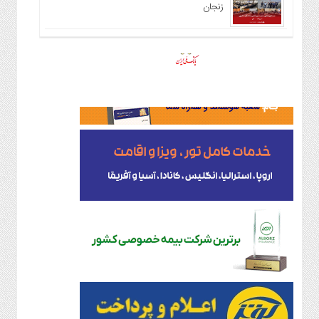
زنجان