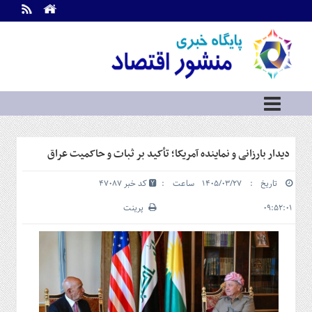
اطلاعات
تماس
تماس
با
ما
درباره
ما
سرویس
دیدار بارزانی و نماینده آمریکا؛ تأکید بر ثبات و حاکمیت عراق
ها
خانه
تاریخ : ۱۴۰۵/۰۳/۲۷ ساعت :
کد خبر 47087
بازار
سرمایه
۰۹:۵۲:۰۱
پرینت
و
بورس
مسکن
و
شهری
نفت،