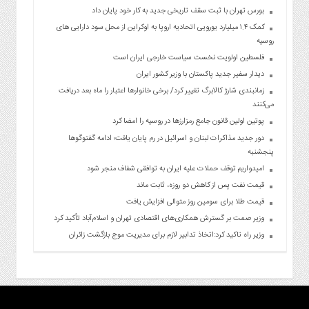
بورس تهران با ثبت سقف تاریخی جدید به کار خود پایان داد
کمک ۱.۴ میلیارد یورویی اتحادیه اروپا به اوکراین از محل سود دارایی های
روسیه
فلسطین اولویت نخست سیاست خارجی ایران است
دیدار سفیر جدید پاکستان با وزیر کشور ایران
زمانبندی شارژ کالابرگ تغییر کرد/ برخی خانوارها اعتبار را ماه بعد دریافت
می‌کنند
پوتین اولین قانون جامع رمزارزها در روسیه را امضا کرد
دور جدید مذاکرات لبنان و اسرائیل در رم پایان یافت؛ ادامه گفتوگوها
پنجشنبه
امیدواریم توقف حملات علیه ایران به توافقی شفاف منجر شود
قیمت نفت پس از کاهش دو روزه، ثابت ماند
قیمت طلا برای سومین روز متوالی افزایش یافت
وزیر صمت بر گسترش همکاری‌های اقتصادی تهران و اسلام‌آباد تأکید کرد
وزیر راه تاکید کرد:اتخاذ تدابیر لازم برای مدیریت موج بازگشت زائران