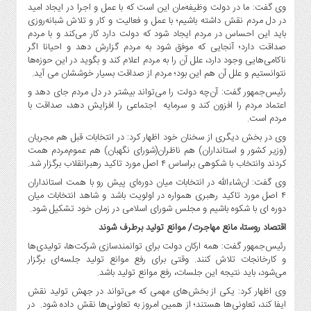
صنایع
وی گفت: ما در دولت وظیفه‌مان این است که با عمل و اجرا در ایجاد امید
غذایی
در دل مردم نقش داشته باشیم؛ با عمل و فعالیت و کار و تلاش شبانه‌روزی
باید این احساس در مردم ایجاد شود که دولت دارد کار می‌کند و با مردم
سیاسی
صداقت دارد؛ آنجایی که موفق شود به مردم گزارش دهد و احیانا اگر
و
ناکامی‌هایی وجود دارد، علل آن را به مردم اعلام کند و بگوید در این حوزه‌ها
بین
نتوانستیم و علل آن هم این بود؛ مردم از صداقت بسیار خوششان می آید.
الملل
رئیس‌جمهور گفت: آن‌چه دولت را می‌تواند بیشتر در دل مردم جای دهد و
اعتماد مردم را افزون کند و سرمایه اجتماعی را افزایش دهد، صداقت با
نگاه
مردم است.
روز
وی در بخش دیگری از سخنان خود اظهار کرد: در انتخابات قبل هم مجریان
گوناگون
(وزیر کشور و استانداران) هم ناظران(شورای نگهبان) هم عموم‌مردم همت
کردند وانتخاب با شکوهی براساس ۴ اصل مورد تاکید رهبرانقلاب برگزار شد.
وی گفت: ان‌شاءالله در انتخابات میان دوره‌ای پیش رو با همت استانداران
۴ اصل مورد تاکید رهبری همواره در اولویت باشد و شاهد انتخابات میان
دوره ای با شکوه باشیم و مجلس شورای اسلامی در زمان خود تشکیل شود.
اقتصاد روستا، مانع مهاجرت/ موانع تولید برطرف شوند
رئیس‌جمهور گفت: همه ارکان دولت برای توانمندسازی شرکت‌ها، تولیدی‌ها
و کارخانجات تلاش کنند. وقتی برای رفع موانع تولید جلسه‌ای برگزار
می‌شود، باید نتیجه این جلسات، رفع موانع تولید باشد.
وی اظهار کرد: یکی از بخش‌های مهمی که می‌تواند در جهش تولید نقش
ایفا کند، تعاونی‌ها هستند؛ از همین امروز به تعاونی‌ها نقش داده شود. در