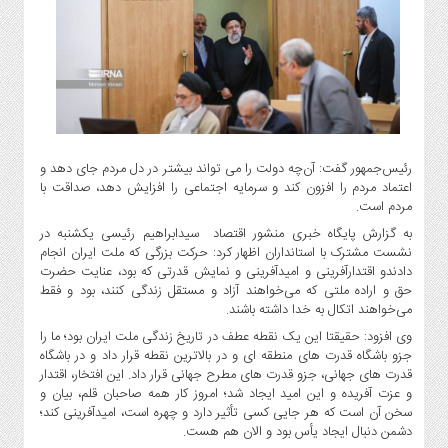
گاز
و
پتروشیمی
صنعت
و
خودرو
استارت
رئیس‌جمهور گفت: آن‌چه دولت را می تواند بیشتر در دل مردم جای دهد و
آپ
اعتماد مردم را افزون کند و سرمایه اجتماعی را افزایش دهد، صداقت با
و
مردم است.
فن
به گزارش پایگاه خبری منشور اقتصاد سیدابراهیم رئیسی یکشنبه در
آوری
نشست مشترک با استانداران اظهار کرد: حرکت بزرگی که ملت ایران انجام
دادندو اقتدارآفرینی و امیدآفرینی و نمایش قدرتی که بود، عنایت حضرت
بانک
حق و اراده ملتی که می‌خواهند آزاد و مستقل زندگی کنند، بود و فقط
،
می‌خواهند اتکال به خدا داشته باشند.
بیمه
وی افزود: حقیقتا این یک نقطه عطف در تاریخ زندگی ملت ایران بود؛ ما را
و
جزو باشگاه قدرت های منطقه ای و در بالاترین نقطه قرار داد و در باشگاه
ارز
قدرت های جهانی، جزو قدرت های مطرح جهانی قرار داد. این افتخار، اقتدار
دیجیتال
و عزت آفریده و این امید ایجاد شد؛ امروز کار همه صاحبان قلم، بیان و
کشاورزی
سخن آن است که هر جایی کسی تأثیر دارد و چهره است، امیدآفرینی کند؛
دشمن دنبال ایجاد یأس بود و الان هم هست.
و