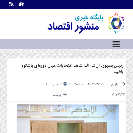
اطلاعات
تماس
تماس
با
ما
درباره
ما
سرویس
رئیس‌جمهور: ان‌شاءالله شاهد انتخابات میان دوره‌ای باشکوه
ها
خانه
باشیم
بازار
تاریخ : ۱۴۰۳/۰۲/۱۶ ساعت :
کد خبر 1090
سرمایه
و
۱۱:۴۷:۲۲
پرینت
بورس
مسکن
و
شهری
نفت،