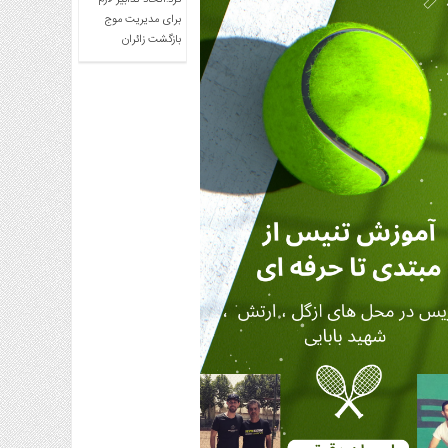
کرد:اتخاذ تدابیر لازم
برای مدیریت موج
بازگشت زائران