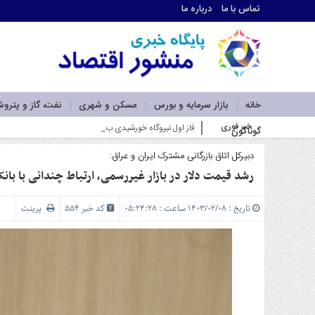
تماس با ما
درباره ما
اطلاعات
تماس
تماس
با
ما
خانه
بازار سرمایه و بورس
مسکن و شهری
نفت، گاز و پترو
درباره
خبر فوری
فاز اول نیروگاه خورشیدی بهبهان فولاد خوزستان در آستانه بهره
گوناگون
ما
سرویس
ها
دبیرکل اتاق بازرگانی مشترک ایران و عراق:
خانه
رشد قیمت دلار در بازار غیررسمی، ارتباط چندانی با بان
بازار
سرمایه
تاریخ : ۱۴۰۳/۰۲/۰۸ ساعت : ۰۵:۲۴:۲۸
کد خبر 554
پرینت
و
بورس
مسکن
و
شهری
نفت،