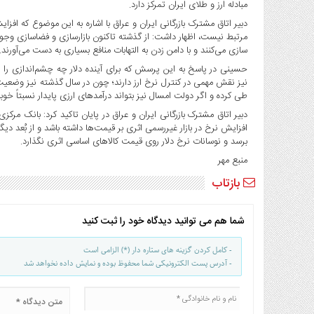
مبادله ارز و طلای ایران تمرکز دارد.
صنایع
غذایی
دبیر اتاق مشترک بازرگانی ایران و عراق با اشاره به این موضوع که اف
مرتبط نیست، اظهار داشت: از گذشته تاکنون بازارسازی و فضاسازی وجود 
سیاسی
سازی می‌کنند و با دامن زدن به التهابات منافع بسیاری به دست می‌آورند.
و
حسینی در پاسخ به این پرسش که برای آینده دلار چه چشم‌اندازی را تص
بین
الملل
طی کرده و اگر دولت امسال نیز بتواند درآمدهای ارزی پایدار نسبتاً خوب
نگاه
دبیر اتاق مشترک بازرگانی ایران و عراق در پایان تاکید کرد: بانک مرکزی 
روز
افزایش نرخ در بازار غیررسمی اثری بر قیمت‌ها داشته باشد و از بُعد دیگر
برسد و نوسانات نرخ دلار روی قیمت کالاهای اساسی اثری نگذارد.
گوناگون
منبع مهر
بازتاب
شما هم می توانید دیدگاه خود را ثبت کنید
- کامل کردن گزینه های ستاره دار (*) الزامی است
- آدرس پست الکترونیکی شما محفوظ بوده و نمایش داده نخواهد شد