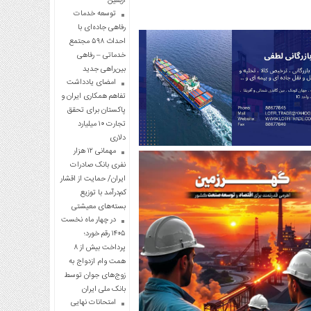
اربعین
توسعه خدمات
رفاهی جاده‌ای با
احداث ۵۹۸ مجتمع
خدماتی – رفاهی
بین‌راهی جدید
امضای یادداشت
تفاهم همکاری ایران و
پاکستان برای تحقق
تجارت ۱۰ میلیارد
دلاری
مهمانی ۱۲ هزار
نفری بانک صادرات
ایران/ حمایت از اقشار
کم‌درآمد با توزیع
بسته‌های معیشتی
در چهار ماه نخست
۱۴۰۵ رقم خورد؛
پرداخت بیش از ۸
همت وام ازدواج به
زوج‌های جوان توسط
بانک ملی ایران
امتحانات نهایی