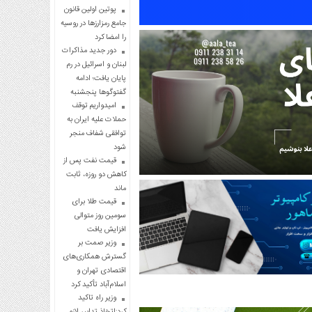
پوتین اولین قانون
جامع رمزارزها در روسیه
را امضا کرد
دور جدید مذاکرات
لبنان و اسرائیل در رم
پایان یافت؛ ادامه
گفتوگوها پنجشنبه
امیدواریم توقف
حملات علیه ایران به
توافقی شفاف منجر
شود
قیمت نفت پس از
کاهش دو روزه، ثابت
ماند
قیمت طلا برای
سومین روز متوالی
افزایش یافت
وزیر صمت بر
گسترش همکاری‌های
اقتصادی تهران و
اسلام‌آباد تأکید کرد
وزیر راه تاکید