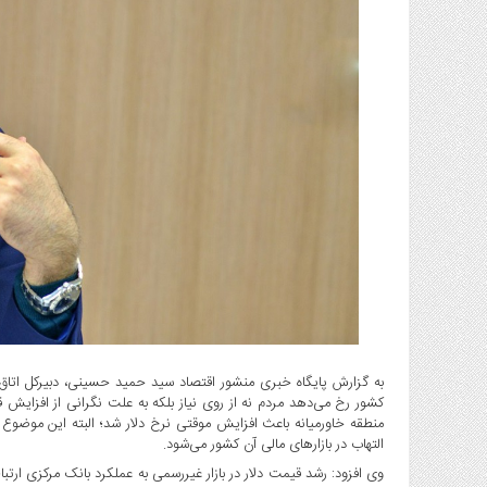
گاز
و
پتروشیمی
صنعت
و
خودرو
استارت
آپ
و
فن
آوری
بانک
،
بیمه
و
به گزارش پایگاه خبری منشور اقتصاد سید حمید حسینی، دبیرکل اتاق
ارز
کشور رخ می‌دهد مردم نه از روی نیاز بلکه به علت نگرانی از افزایش قی
دیجیتال
منطقه خاورمیانه باعث افزایش موقتی نرخ دلار شد؛ البته این موضوع
التهاب در بازارهای مالی آن کشور می‌شود.
کشاورزی
و
وی افزود: رشد قیمت دلار در بازار غیررسمی به عملکرد بانک مرکزی ارتبا