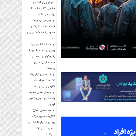
معوق چهار استان
جنوبی ۱۷ و ۲۰ مرداد
برگزار می شود
بورس تهران با
ثبت سقف تاریخی
جدید به کار خود پایان
داد
کمک ۱.۴ میلیارد
یورویی اتحادیه اروپا
به اوکراین از محل
سود دارایی های
روسیه
فلسطین اولویت
نخست سیاست
خارجی ایران است
دیدار سفیر جدید
پاکستان با وزیر کشور
ایران
زمانبندی شارژ
کالابرگ تغییر کرد/
برخی خانوارها اعتبار را
ماه بعد دریافت
می‌کنند