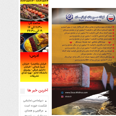
آخرین خبر ها
دیپلماسی نمایشی
شکست خورده است
عراقچی و همتای
موریتانیایی بر توسعه