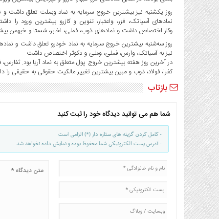
صنایع
روز یکشنبه نیز بیشترین خروج سرمایه به نماد وبملت تعلق داشت و نور
غذایی
نمادهای آسیاتک، فزر، واعتبار، تنوین و کازرو بیشترین ورود را داش
سیاسی
وکار اختصاص داشت و نمادهای ذوب، فملی، اخابر، شستا و خبهمن بیشتر
و
روز سه‌شنبه بیشترین خروج سرمایه به نماد خودرو تعلق داشت و نمادها
بین
نیز به آسیاتک، وارس، فملی، وملی و دکوثر اختصاص داشت.
الملل
در آخرین روز هفته بیشترین خروج پول متعلق به نماد آریا بود. ثفارس، ف
کفرا، فولاد، ذوب و مبین بیشترین تغییر مالکیت حقوقی به حقیقی را دا
نگاه
روز
بازتاب
گوناگون
شما هم می توانید دیدگاه خود را ثبت کنید
- کامل کردن گزینه های ستاره دار (*) الزامی است
- آدرس پست الکترونیکی شما محفوظ بوده و نمایش داده نخواهد شد