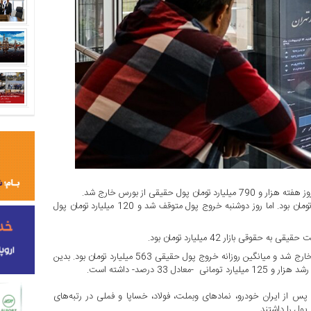
 حقیقی از بورس خارج شد.
روز یکشنبه بار دیگر پول حقیقی خارج شد که رقم خروج 527 میلیارد تومان بود. اما روز دوشنبه خروج پول متوقف شد و 120 میلیارد تومان پول
 بازار 42 میلیارد تومان بود.
در مجموع کل هفته 2 هزار و 814 میلیارد تومان پول حقیقی از بورس خارج شد و میانگین روزانه خروج پول حقیقی 563 میلیارد تومان بود. بدین
س از ایران خودرو، نمادهای وبملت، فولاد، خساپا و فملی در رتبه‌های
پول را داشتند.