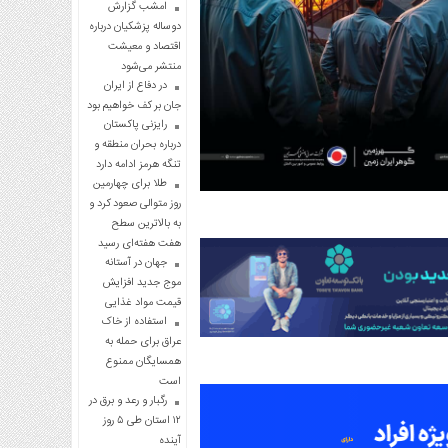
امشب گزارش
دوساله پزشکیان درباره
اقتصاد و معیشت
منتشر می‌شود
در دفاع از ایران
جان بر کف خواهیم بود
رایزنی پاکستان
درباره بحران منطقه و
تنگه هرمز ادامه دارد
طلا برای چهارمین
روز متوالی صعود کرد و
به بالاترین سطح
هفت هفته‌ای رسید
جهان در آستانه
موج جدید افزایش
قیمت مواد غذایی
استفاده از خاک
عراق برای حمله به
همسایگان ممنوع
است
رگبار و رعد و برق در
۱۲ استان طی ۵ روز
آینده