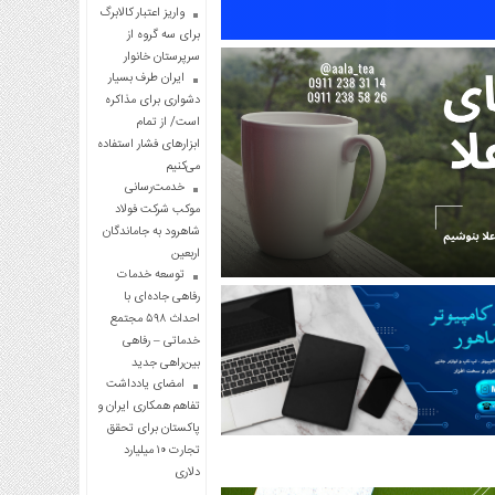
واریز اعتبار کالابرگ
برای سه گروه از
سرپرستان خانوار
ایران طرف بسیار
دشواری برای مذاکره
است/ از تمام
ابزارهای فشار استفاده
می‌کنیم
خدمت‌رسانی
موکب شرکت فولاد
شاهرود به جاماندگان
اربعین
توسعه خدمات
رفاهی جاده‌ای با
احداث ۵۹۸ مجتمع
خدماتی – رفاهی
بین‌راهی جدید
امضای یادداشت
تفاهم همکاری ایران و
پاکستان برای تحقق
تجارت ۱۰ میلیارد
دلاری