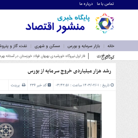
تماس با ما
درباره ما
اطلاعات
تماس
تماس
با
ما
خانه
بازار سرمایه و بورس
مسکن و شهری
نفت، گاز و پترو
درباره
خبر فوری
کسب سودهای بالاتر از شاخص بورس توسط صندوق‌_
گوناگون
ما
سرویس
ها
رشد هزار میلیاردی خروج سرمایه از بورس
خانه
بازار
تاریخ : ۱۴۰۳/۰۲/۰۱ ساعت : ۰۳:۴۲:۵۱
کد خبر 236
پرینت
سرمایه
و
بورس
مسکن
و
شهری
نفت،