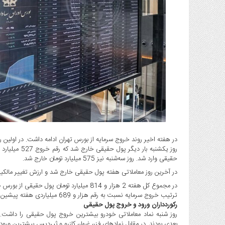
گاز
و
پتروشیمی
صنعت
و
خودرو
استارت
آپ
و
فن
آوری
بانک
در هفته‌ اخیر روند خروج سرمایه از بورس تهران ادامه داشت. در اولین روز هفته هزار و 790 میلیارد تومان پول
،
حقیقی وارد شد. روز سه‌شنبه نیز 575 میلیارد تومان خارج شد.
بیمه
و
در آخرین روز معاملاتی هفته پول حقیقی خارج شد و ارزش تغییر مالکیت حقیقی به حقوقی
ارز
دیجیتال
ترتیب خروج سرمایه نسبت به رقم هزار و 689 میلیاردی هفته پیشین رشد هزار و 125 میلیارد تومانی -معادل 33 درصد- داشته است.
رکوردداران ورود و خروج پول حقیقی
کشاورزی
روز شنبه نماد معاملاتی خودرو بیشترین خروج پول حقیقی را داشت. پ
و
بعدی بودند. در مقابل نمادهای فزر، غبهار، کازرو و ثپردیس بیشترین ورود 