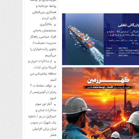
روابط دوجانبه و
همکاری بین‌المللی
تأکید کردند
به‌کارگیری
متخصصان به‌جای
افراد سیاسی، راهکار
مدیریت معیشت/
جلوی رانت‌خواران را
می‌گیریم
از مذاکرات ایران و
آمریکا برای ثبات
منطقه پشتیبانی می
کنیم
توقف معاملات ۶
رمزارز در کوین‌بیس از
امروز
آغاز دور سوم
مذاکرات لبنان و
اسرائیل در رم / تخلیه
یک شهرک در جنوب
لبنان برای افزایش
فشار