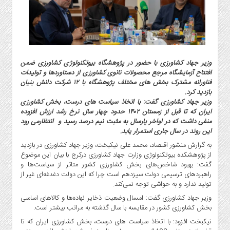
گاز
و
پتروشیمی
صنعت
و
وزیر جهاد کشاورزی با حضور در پژوهشگاه بیوتکنولوژی کشاورزی ضمن
خودرو
افتتاح آزمایشگاه مرجع محصولات نانوی کشاورزی از دستاوردها و تولیدات
استارت
فناورانه مشترک بخش های مختلف پژوهشگاه با ۱۲ شرکت دانش بنیان
آپ
بازدید کرد.
و
وزیر جهاد کشاورزی گفت: با اتخاذ سیاست های درست، بخش کشاورزی
ایران که تا قبل از زمستان ۱۴۰۲ حدود چهار سال نرخ رشد ارزش افزوده
فن
منفی داشت که در اواخر پارسال به مثبت نیم درصد رسید و انتظارمی رود
آوری
این روند در سال جاری استمرار یابد.
بانک
به گزارش منشور اقتصاد، محمد علی نیکبخت، وزیر جهاد کشاورزی در بازدید
،
از پژوهشکده بیوتکنولوژی وزارت جهاد کشاورزی درکرج با بیان این موضوع
بیمه
گفت: بهبود شاخص‌های بخش کشاورزی کشور متاثر از سیاست‌ها و
و
راهبرد‌های ترسیمی دولت سیزدهم است چرا که این دولت دغدغه‌ای غیر از
تولید ندارد و به حواشی توجه نمی‌کند.
ارز
دیجیتال
وزیر جهاد کشاورزی گفت: امسال وضعیت ذخایر نهاده‌ها و کالا‌های اساسی
بخش کشاورزی کشور در مقایسه با سال گذشته به مراتب بیشتر است.
کشاورزی
نیکبخت افزود: با اتخاذ سیاست های درست، بخش کشاورزی ایران که تا
و