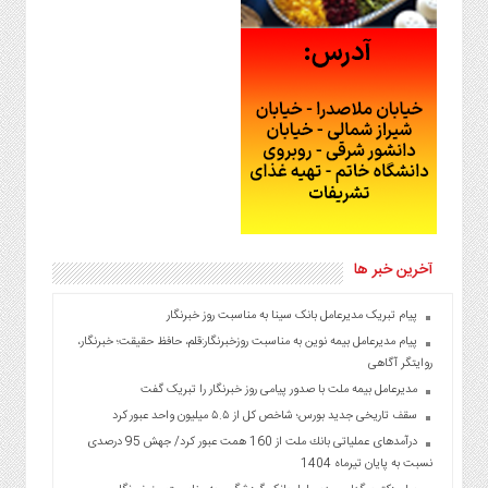
آخرین خبر ها
پیام تبریک مدیرعامل بانک سینا به مناسبت روز خبرنگار
پیام مدیرعامل بیمه نوین به مناسبت روزخبرنگار:قلم، حافظ حقیقت؛ خبرنگار،
روایتگر آگاهی
مدیرعامل بیمه ملت با صدور پیامی روز خبرنگار را تبریک گفت
سقف تاریخی جدید بورس؛ شاخص کل از ۵.۵ میلیون واحد عبور کرد
درآمدهای عملیاتی بانك ملت از 160 همت عبور كرد/ جهش 95 درصدی
نسبت به پایان تیرماه 1404