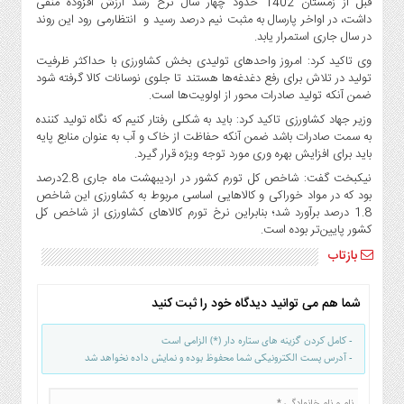
قبل از زمستان 1402 حدود چهار سال نرخ رشد ارزش افزوده منفی
صنایع
داشت، در اواخر پارسال به مثبت نیم درصد رسید و انتظارمی رود این روند
غذایی
در سال جاری استمرار یابد.
سیاسی
وی تاکید کرد: امروز واحد‌های تولیدی بخش کشاورزی با حداکثر ظرفیت
و
تولید در تلاش برای رفع دغدغه‌ها هستند تا جلوی نوسانات کالا گرفته شود
بین
ضمن آنکه تولید صادرات محور از اولویت‌ها است.
الملل
وزیر جهاد کشاورزی تاکید کرد: باید به شکلی رفتار کنیم که نگاه تولید کننده
به سمت صادرات باشد ضمن آنکه حفاظت از خاک و آب به عنوان منابع پایه
نگاه
باید برای افزایش بهره وری مورد توجه ویژه قرار گیرد.
روز
نیکبخت گفت: شاخص کل تورم کشور در اردیبهشت ماه جاری 2.8درصد
گوناگون
بود که در مواد خوراکی و کالا‌هایی اساسی مربوط به کشاورزی این شاخص
1.8 درصد برآورد شد؛ بنابراین نرخ تورم کالا‌های کشاورزی از شاخص کل
کشور پایین‌تر بوده است.
بازتاب
شما هم می توانید دیدگاه خود را ثبت کنید
- کامل کردن گزینه های ستاره دار (*) الزامی است
- آدرس پست الکترونیکی شما محفوظ بوده و نمایش داده نخواهد شد