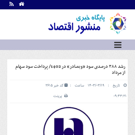
اطلاعات
تماس
تماس
با
ما
درباره
ما
سرویس
رشد ۳۸۸ درصدی سود «وبصادر» در 1402/ پرداخت سود سهام
ها
خانه
از مرداد
بازار
تاریخ : ۱۴۰۳/۰۳/۱۹ ساعت :
کد خبر 2615
سرمایه
و
۰۹:۴۳:۲۱
پرینت
بورس
مسکن
و
شهری
نفت،