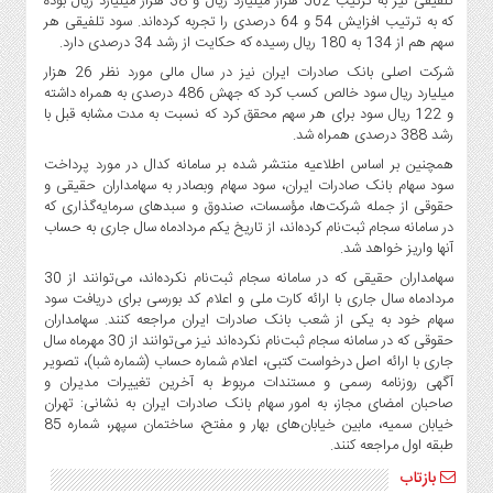
تلفیقی نیز به ترتیب 502 هزار میلیارد ریال و 38 هزار میلیارد ریال بوده
صنایع
که به ترتیب افزایش 54 و 64 درصدی را تجربه کرده‌‌اند. سود تلفیقی هر
غذایی
سهم هم از 134 به 180 ریال رسیده که حکایت از رشد 34 درصدی دارد.
سیاسی
شرکت اصلی بانک صادرات ایران نیز در سال مالی مورد نظر 26 هزار
و
میلیارد ریال سود خالص کسب کرد که جهش 486 درصدی به همراه داشته
بین
و 122 ریال سود برای هر سهم محقق کرد که نسبت به مدت مشابه قبل با
رشد 388 درصدی همراه شد.
الملل
همچنین بر اساس اطلاعیه منتشر شده بر سامانه کدال در مورد پرداخت
نگاه
سود سهام بانک صادرات ایران، سود سهام وبصادر به سهامداران حقیقی و
روز
حقوقی از جمله شرکت‌ها، مؤسسات، صندوق و سبدهای سرمایه‌گذاری که
گوناگون
در سامانه سجام ثبت‌نام کرده‌اند، از تاریخ یکم مردادماه سال جاری به حساب
آنها واریز خواهد شد.
سهامداران حقیقی که در سامانه سجام ثبت‌نام نکرده‌اند، می‌توانند از 30
مردادماه سال جاری با ارائه کارت ملی و اعلام کد بورسی برای دریافت سود
سهام خود به یکی از شعب بانک صادرات ایران مراجعه کنند. سهامداران
حقوقی که در سامانه سجام ثبت‌نام نکرده‌اند نیز می‌توانند از 30 مهرماه سال
جاری با ارائه اصل درخواست کتبی، اعلام شماره حساب (شماره شبا)، تصویر
آگهی روزنامه رسمی و مستندات مربوط به آخرین تغییرات مدیران و
صاحبان امضای مجاز، به امور سهام بانک صادرات ایران به نشانی: تهران
خیابان سمیه، مابین خیابان‌های بهار و مفتح، ساختمان سپهر، شماره 85
طبقه اول مراجعه کنند.​
بازتاب