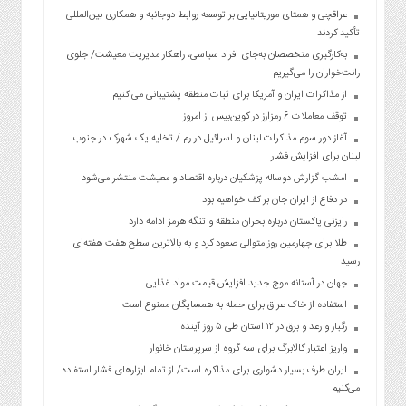
عراقچی و همتای موریتانیایی بر توسعه روابط دوجانبه و همکاری بین‌المللی
تأکید کردند
به‌کارگیری متخصصان به‌جای افراد سیاسی، راهکار مدیریت معیشت/ جلوی
رانت‌خواران را می‌گیریم
از مذاکرات ایران و آمریکا برای ثبات منطقه پشتیبانی می کنیم
توقف معاملات ۶ رمزارز در کوین‌بیس از امروز
آغاز دور سوم مذاکرات لبنان و اسرائیل در رم / تخلیه یک شهرک در جنوب
لبنان برای افزایش فشار
امشب گزارش دوساله پزشکیان درباره اقتصاد و معیشت منتشر می‌شود
در دفاع از ایران جان بر کف خواهیم بود
رایزنی پاکستان درباره بحران منطقه و تنگه هرمز ادامه دارد
طلا برای چهارمین روز متوالی صعود کرد و به بالاترین سطح هفت هفته‌ای
رسید
جهان در آستانه موج جدید افزایش قیمت مواد غذایی
استفاده از خاک عراق برای حمله به همسایگان ممنوع است
رگبار و رعد و برق در ۱۲ استان طی ۵ روز آینده
واریز اعتبار کالابرگ برای سه گروه از سرپرستان خانوار
ایران طرف بسیار دشواری برای مذاکره است/ از تمام ابزارهای فشار استفاده
می‌کنیم