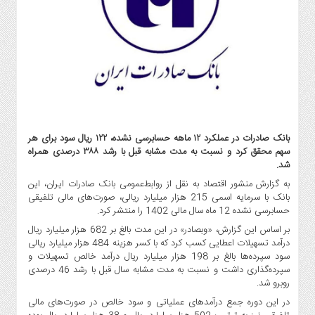
گاز
و
پتروشیمی
صنعت
و
خودرو
استارت
آپ
بانک صادرات در عملکرد ۱۲ ماهه حسابرسی نشده، ۱۲۲ ریال سود برای هر
و
سهم محقق کرد و نسبت به مدت مشابه قبل با رشد ۳۸۸ درصدی همراه
فن
شد.
آوری
به گزارش منشور اقتصاد به نقل از روابط‌عمومی بانک صادرات ایران، این
بانک
بانک با سرمایه اسمی 215 هزار میلیارد ریالی، صورت‌های مالی تلفیقی
،
حسابرسی نشده 12 ماه سال مالی 1402 را منتشر کرد.
بیمه
بر اساس این گزارش، «وبصادر» در این مدت بالغ بر 682 هزار میلیارد ریال
و
درآمد تسهیلات اعطایی کسب کرد که با کسر هزینه 484 هزار میلیارد ریالی
ارز
سود سپرده‌ها بالغ بر 198 هزار میلیارد ریال درآمد خالص تسهیلات و
دیجیتال
سپرده‌گذاری داشت و نسبت به مدت مشابه سال قبل با رشد 46 درصدی
روبرو شد.
کشاورزی
در این دوره جمع درآمدهای عملیاتی و سود خالص در صورت‌های مالی
و