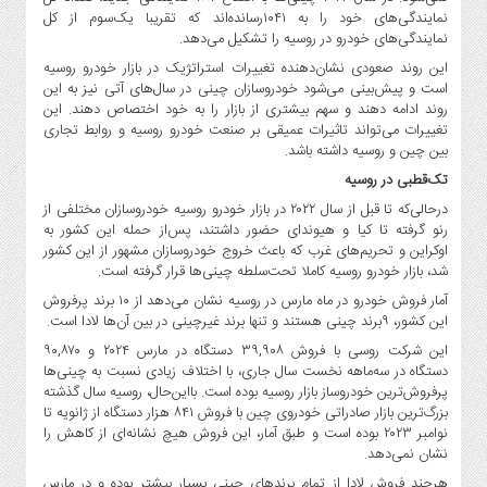
صنایع
نمایندگی‌های خود را به ۱۰۴۱رسانده‌اند که تقریبا یک‌سوم از کل
غذایی
نمایندگی‌های خودرو در روسیه را تشکیل می‌دهد.
سیاسی
این روند صعودی نشان‌دهنده تغییرات استراتژیک در بازار خودرو روسیه
و
است و پیش‌بینی می‌شود خودروسازان چینی در سال‌های آتی نیز به این
روند ادامه دهند و سهم بیشتری از بازار را به خود اختصاص دهند. این
بین
تغییرات می‌تواند تاثیرات عمیقی بر صنعت خودرو روسیه و روابط تجاری
الملل
بین چین و روسیه داشته باشد.
نگاه
تک‌قطبی در روسیه
روز
درحالی‌که تا قبل از سال ۲۰۲۲ در بازار خودرو روسیه خودروسازان مختلفی از
گوناگون
رنو گرفته تا کیا و هیوندای حضور داشتند، پس‌از حمله این کشور به
اوکراین و تحریم‌های غرب که باعث خروج خودروسازان مشهور از این کشور
شد، بازار خودرو روسیه کاملا تحت‌سلطه چینی‌ها قرار گرفته است.
آمار فروش خودرو در ماه مارس در روسیه نشان می‌دهد از ۱۰ برند پرفروش
این کشور، ۹برند چینی هستند و تنها برند غیرچینی در بین آن‌ها لادا است.
این شرکت روسی با فروش ۳۹,۹۰۸ دستگاه در مارس ۲۰۲۴ و ۹۰,۸۷۰
دستگاه در سه‌ماهه نخست سال جاری، با اختلاف زیادی نسبت به چینی‌ها
پرفروش‌ترین خودروساز بازار روسیه بوده است. بااین‌حال، روسیه سال گذشته
بزرگ‌ترین بازار صادراتی خودروی چین با فروش ۸۴۱ هزار دستگاه از ژانویه تا
نوامبر ۲۰۲۳ بوده است و طبق آمار، این فروش هیچ نشانه‌ای از کاهش را
نشان نمی‌دهد.
هرچند فروش لادا از تمام برندهای چینی بسیار بیشتر بوده و در مارس