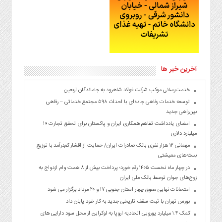
آخرین خبر ها
خدمت‌رسانی موکب شرکت فولاد شاهرود به جاماندگان اربعین
توسعه خدمات رفاهی جاده‌ای با احداث ۵۹۸ مجتمع خدماتی – رفاهی
بین‌راهی جدید
امضای یادداشت تفاهم همکاری ایران و پاکستان برای تحقق تجارت ۱۰
میلیارد دلاری
مهمانی ۱۲ هزار نفری بانک صادرات ایران/ حمایت از اقشار کم‌درآمد با توزیع
بسته‌های معیشتی
در چهار ماه نخست ۱۴۰۵ رقم خورد؛ پرداخت بیش از ۸ همت وام ازدواج به
زوج‌های جوان توسط بانک ملی ایران
امتحانات نهایی معوق چهار استان جنوبی ۱۷ و ۲۰ مرداد برگزار می شود
بورس تهران با ثبت سقف تاریخی جدید به کار خود پایان داد
کمک ۱.۴ میلیارد یورویی اتحادیه اروپا به اوکراین از محل سود دارایی های