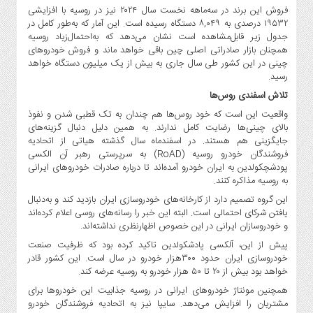
فروش این برند در سه‌ماهه نخست سال ۲۰۲۴ نیز در روسیه با افزایشی
۱۹۵۳۲ درصدی به ۸,۰۴۹ دستگاه رسیده است. این آمار که به‌طور کامل در
جدول زیر قابل‌مشاهده است نشان می‌دهد که به‌احتمال‌زیاد روسیه
همچنان بازار صادراتی اصلی چین باقی خواهد ماند و فروش خودروهای
چینی در این کشور طی سال جاری به بیش از یک میلیون دستگاه خواهد
رسید.
تلاش اسفندی روس‌ها
واقعیت این است که خود روس‌ها هم چندان به تک قطبی شدن و نفوذ
بالای چینی‌ها رضایت کامل ندارند. به همین دلیل دنبال گزینه‌های
جایگزینی هم هستند. در اسفندماه سال گذشته هیاتی از اتحادیه
فروشندگان خودرو روسیه (RoAD) به سرپرستی رهبر آن الکسی
پودشچکولدین به ایران خودرو آمده‌اند تا درباره صادرات خودروهای ایرانی
به روسیه مذاکره کنند.
این گروه تصمیم دارد از کارخانه‌های خودروسازی ایران بازدید کند و به‌دنبال
یافتن شرکای احتمالی است. البته این خبر را رسانه‌های روسی اعلام کرده‌اند
و خودروسازان ایرانی در این خصوص اظهارنظری نداشته‌اند.
پیش از این، آلکسی پادشکولدین تاکید کرده بود که ظرفیت صنعت
خودروسازی ایران حدود ۳۰۰هزار خودرو در سال است. این کشور قادر
خواهد بود بیش از ۲۰ تا ۵۰ هزار خودرو به روسیه عرضه کند.
همچنین مونتاژ خودروهای ایرانی در روسیه جذابیت این خودروها برای
مشتریان را افزایش می‌دهد. سایپا نیز به اتحادیه فروشندگان خودرو