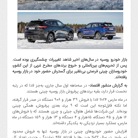
گاز
و
پتروشیمی
صنعت
و
خودرو
استارت
آپ
بازار خودرو روسیه در سال‌های اخیر شاهد تغییرات چشمگیری بوده است.
و
پس از تحریم‌های بین‌المللی و خروج برندهای مطرح غربی از این کشور،
فن
خودروسازان چینی فرصتی بی‌نظیر برای گسترش حضور خود در بازار روسیه
آوری
یافته‌اند.
بانک
به گزارش منشور اقتصاد-
در سه‌ماهه اول سال جاری، به‌جز لادا که در رتبه
،
نخست قرار دارد، بقیه برندهای پرفروش بازار روسیه چینی هستند.
بیمه
در ماه مارس ۲۰۲۴ لادا با فروش ۳۹ هزار و ۹۰۸ دستگاه در صدر قرار گرفته،
و
اما نکته قابل‌توجه این است که ۹ برند بعدی پرفروش، همگی چینی
ارز
بوده‌اند. این شرکت‌ها شامل هاوال، جیلی و چری هستند که با فروش‌های
۱۶ هزار و ۴۵ دستگاه، ۱۵هزار و ۴ دستگاه و ۱۳ هزار و ۱۵۹ دستگاه در ماه
دیجیتال
مارس، عملکرد بسیار نزدیکی به یکدیگر داشته‌اند.
کشاورزی
افزایش حضور خودروهای چینی در بازار روسیه تنها به فروش محدود
و
نمی‌شود. در سال ۲۰۲۲ چینی‌ها با افتتاح ۴۸۷ نمایندگی جدید، تعداد کل