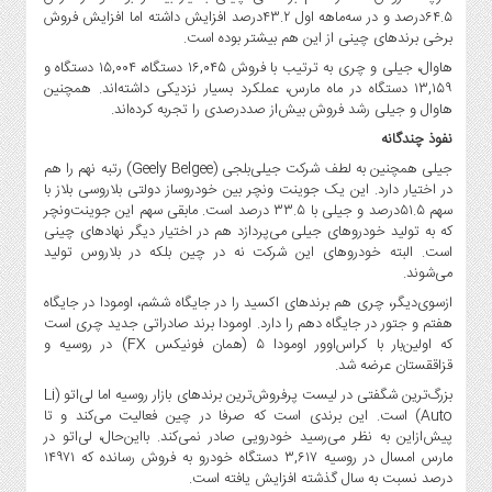
۶۴.۵درصد و در سه‌ماهه اول ۴۳.۲درصد افزایش داشته اما افزایش فروش
برخی برندهای چینی از این هم بیشتر بوده است.
هاوال، جیلی و چری به ترتیب با فروش ۱۶,۰۴۵ دستگاه، ۱۵,۰۰۴ دستگاه و
۱۳,۱۵۹ دستگاه در ماه مارس، عملکرد بسیار نزدیکی داشته‌اند. همچنین
هاوال و جیلی رشد فروش بیش‌از صددرصدی را تجربه کرده‌اند.
نفوذ چندگانه
جیلی همچنین به لطف شرکت جیلی‌بلجی (Geely Belgee) رتبه نهم را هم
در اختیار دارد. این یک جوینت ونچر بین خودروساز دولتی بلاروسی بلاز با
سهم ۵۱.۵درصد و جیلی با ۳۳.۵ درصد است. مابقی سهم این جوینت‌ونچر
که به تولید خودروهای جیلی می‌پردازد هم در اختیار دیگر نهادهای چینی
است. البته خودروهای این شرکت نه در چین بلکه در بلاروس تولید
می‌شوند.
ازسوی‌دیگر، چری هم برندهای اکسید را در جایگاه ششم، اومودا در جایگاه
هفتم و جتور در جایگاه دهم را دارد. اومودا برند صادراتی جدید چری است
که اولین‌بار با کراس‌اوور اومودا ۵ (همان فونیکس FX) در روسیه و
قزاققستان عرضه شد.
بزرگ‌ترین شگفتی در لیست پرفروش‌ترین برندهای بازار روسیه اما لی‌اتو (Li
Auto) است. این برندی است که صرفا در چین فعالیت می‌کند و تا
پیش‌ازاین به نظر می‌رسید خودرویی صادر نمی‌کند. بااین‌حال، لی‌اتو در
مارس امسال در روسیه ۳,۶۱۷ دستگاه خودرو به فروش رسانده که ۱۴۹۷۱
درصد نسبت به سال گذشته افزایش یافته است.