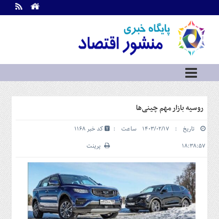
اطلاعات
تماس
تماس
با
ما
درباره
ما
سرویس
روسیه بازار مهم چینی‌ها
ها
خانه
تاریخ : ۱۴۰۳/۰۲/۱۷ ساعت :
کد خبر 1168
بازار
سرمایه
۱۸:۳۸:۵۷
پرینت
و
بورس
مسکن
و
شهری
نفت،