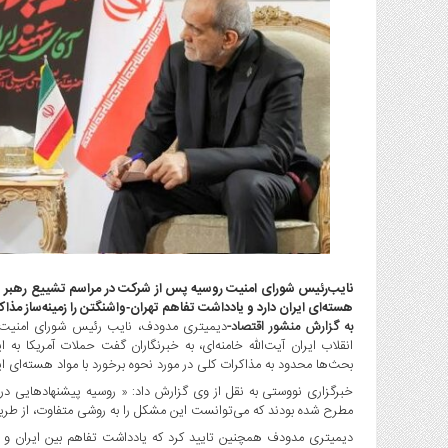
گاز
و
پتروشیمی
صنعت
و
خودرو
استارت
آپ
و
فن
آوری
بانک
نایب‌رئیس شورای امنیت روسیه پس از شرکت در مراسم تشییع رهبر شه
،
هسته‌ای ایران دارد و یادداشت تفاهم تهران‑واشنگتن را زمینه‌ساز مذا
بیمه
به گزارش منشور اقتصاد-
دیمیتری مدودف، نایب رئیس شورای امنیت 
و
انقلاب ایران آیت‌الله خامنه‌ای، به خبرنگاران گفت حملات آمریکا به
ارز
بحث‌ها محدود به مذاکرات کلی در مورد نحوه برخورد با مواد هسته‌ای ای
دیجیتال
خبرگزاری نووستی به نقل از وی گزارش داد: « روسیه پیشنهادهایی در 
کشاورزی
مطرح شده بودند که می‌توانست این مشکل را به روشی متفاوت، از طری
و
دیمیتری مدودف همچنین تایید کرد که یادداشت تفاهم بین ایران و ایا