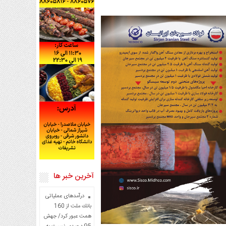
آخرین خبر ها
درآمدهای عملیاتی
بانك ملت از 160
همت عبور كرد/ جهش