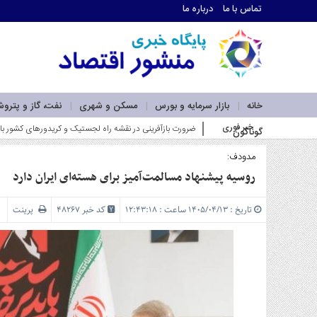
تماس با ما
درباره ما
اطلاعات
تماس
تماس
با
ما
خانه
بازار سرمایه و بورس
مسکن و شهری
نفت، گاز و پترو
درباره
خبر فوری
ضرورت بازآفرینی در نقشه راه لجستیک و کریدورهای کشور با ت
گوناگون
ما
سرویس
ها
مدودف:
خانه
روسیه پیشنهاد مسالمت‌آمیز برای هسته‌ای ایران دارد
بازار
سرمایه
تاریخ : ۱۴۰۵/۰۴/۱۳ ساعت : ۱۲:۴۳:۱۸
کد خبر 48267
پرینت
و
بورس
مسکن
و
شهری
نفت،