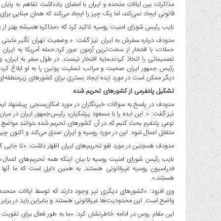
صنایع
مذاکرات بین ایالات متحده و ایران با امضای یادداشت تفاهم به پ
قانونی ایجاد نمی‌کند، اما یک چیز را ایجاد می‌کند که همان مبنایی برا
غذایی
نایب رئیس شورای امنیت روسیه تاکید کرد که «مذاکره همیشه بهتر از ع
سیاسی
و
مدودف درباره سفرش به ایران نیز گفت: « وضعیت تهران تأثیر مثبتی 
حملات، با افتخار از سخت‌ترین آزمون عبور کرد.حمله آمریکا به ایر
بین
تصمیماتی را اتخاذ کردند،مایه افتخار نیست. در طول سفر به ایران،
الملل
رئیس جمهور ایران صحبت و مراتب تسلیت پوتین را به او ابلاغ کردم
نگاه
دیگر ممکن است در مورد ایده ایجاد بستری برای کشورهای زیرمنطقه‌ای بر
روز
تشکیل پلتفرمی از کشورهای تحریم شده
گوناگون
مدودف در پاسخ به سوالات خبرنگاران در مورد امکان‌سنجی پیشنهاد ایجا
نیز گفت: « این ایده را با مسعود پزشکیان، رئیس‌جمهور ایران در میان 
نوعی پلتفرم بحث کنیم که در آن کشورهای تحریم‌ شده بتوانند مواضع خ
متقابل اعمال شود. این در مورد روسیه و ایران صدق می‌کند و اکنون چی
مدودف همچنین در مورد لغو تحریم‌های ایران اظهار داشت: «تا جایی که 
نایب رئیس شورای امنیت روسیه با بیان اینکه همه تحریم‌های اعمال 
فدراسیون روسیه غیرقانونی هستند. به همین دلیل است که ما آنها را 
هستند.»
وی افزود: «کشورهای دیگری نیز وجود دارند که توسط ایالات متحده و 
واضح است. این محدودیت‌ها غیرقانونی هستند و بنابراین باید در برابر 
این مقام روس در ادامه خاطرنشان کرد: «ما به طور فعال برای تقویت 