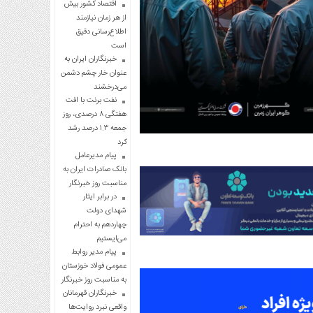
اقتصاد کشور بیش
از هر زمان نیازمند
اطلاع‌رسانی دقیق
است
خبرنگاران ایران به
عنوان خار چشم دشمن
می‌درخشند
نفت برنت با افت
هفتگی ۸ درصدی، روز
جمعه ۱.۳ درصد رشد
کرد
پیام مدیرعامل
بانک صادرات ایران به
مناسبت روز خبرنگار
در برابر ایثار
شهدای دولت
چهاردهم به احترام
می‌ایستیم
پیام مدیر روابط
عمومی فولاد خوزستان
به مناسبت روز خبرنگار
خبرنگاران قهرمانان
واقعی نبرد روایت‌ها