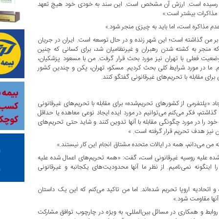
ایان رسیده است. ارزش آن مشخص است. این سند به خودی خود هیچ تعهد
ی مذاکرات بیشتر است.»
دم مذاکره است، اما باید به چیزی منجر شود.»
بر من گذاشته است؛ این شهر زنده و در حال توسعه است. ایران در جریان
ان که منجر به کشته شدن رهبران و غیرنظامیان شد، برای کسانی که چنین
 وضعیت فعلی با تهران نیز مورد بحث قرار گرفت. من با مسعود پزشکیان،
. ما در مورد شرایط کلی بحث کردیم. مسکو، تهران، پکن و چندین کشور
ای مقابله با تحریم‌های غیرقانونی گفتگو کنند.
د «پلتفرمی از کشورهای تحریم‌شده» برای مقابله با تحریم‌های غیرقانونی
گذاشتم، فکر می‌کنم می‌توانیم در مورد ایده ایجاد نوعی معاهده یا حداقل
ود را در مورد چگونگی مقابله با آنها تدوین کنند و شاید حتی تحریم‌های
ن نیز هدف تحریم قرار گرفته است. »
من می‌دانم، همه در ایالات متحده مشتاق انجام این کار نیستند.»
شده علیه روسیه غیرقانونی است، گفت: «همه تحریم‌های اعمال شده علیه
اینگونه نمی‌نامیم. از نظر ما آنها محدودیت‌های یکجانبه و غیرقانونی
اتحادیه اروپا تحریم شده‌اند. اما من تاکید می‌کنم که این یک داستان
آنها مقاومت شود.»
روابط و همکاری در مسائل بین‌المللی، به ویژه در چارچوب توافق مشارکت