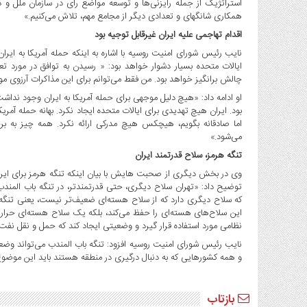
استراتژیک از جمله رایزنی‌ها و توسعه مواضع رای در سازمان ملل و د
همکاری شانگهای و تعدادی دیگر از مجامع مهم، تلاش می‌کنیم.»
اقدام تهاجمی علیه ایران غیرقابل توجیه بود
نایب رئیس شورای امنیت روسیه با اشاره به اینکه حمله آمریکا به ایران 
ایالات متحده بسیار دشوار خواهد بود: « رسیدن به توافق در مورد تع
چالش برانگیز خواهد بود. من فقط می‌توانم برای این مذاکرات آرزوی مو
او ادامه داد: «هیچ دلیل موجهی برای حمله آمریکا به ایران وجود نداشت.
بود. ایران هیچ تهدیدی برای ایالات متحده ایجاد نکرد. بهانه حمله آمری
اما صادقانه بگویم، هیچکس هیچ مدرکی ارائه نکرد. همه چیز به بر
می‌شود.»
تنگه هرمز، سلاح قدرتمند ایران
وی در بخش دیگری از صحبت هایش با بیان اینکه تنگه هرمز برای ایر
توضیح داد: «تهران سلاح دیگری، حتی قدرتمندتر، در تنگه باب المن
که سلاح دیگری دارد که از سلاح هسته‌ای ضعیف‌تر نیست، یعنی تنگه هر
این سلاح‌های هسته‌ای را حفظ می‌کند، بلکه یک سلاح هسته‌ای حرارت
نظامی مورد استفاده قرار گیرد و وضعیتی ایجاد کند که حمل و نقل نفت 
نایب رئیس شورای امنیت روسیه افزود: تنگه باب المندب می‌تواند وضعی
و همه کشورهایی که به دنبال درگیری در منطقه هستند باید این موضوع ر
بازتاب