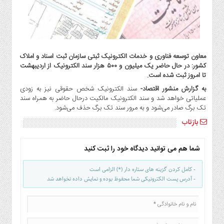
گاز
و
پتروشیمی
صنعت
و
معاون توسعه فناوری و خدمات الکترونیک ثبتی سازمان ثبت اسناد و املاک
خودرو
کشور: در حال حاضر یک میلیون و ۵۰۰ هزار سند الکترونیک از اردیبهشت
تا امروز ثبت شده است.
استارت
آپ
به گزارش منشور اقتصاد-
سند الکترونیک شخص حقوقی نیز به زودی
عملیاتی خواهد شد و سند الکترونیک مالکیت درحال حاضر به همراه سند
و
تک برگ صادر می‌شود و به مرور سند تک برگ حذف می‌شود.
فن
آوری
بازتاب
بانک
،
شما هم می توانید دیدگاه خود را ثبت کنید
بیمه
و
- کامل کردن گزینه های ستاره دار (*) الزامی است
- آدرس پست الکترونیکی شما محفوظ بوده و نمایش داده نخواهد شد
ارز
دیجیتال
کشاورزی
و