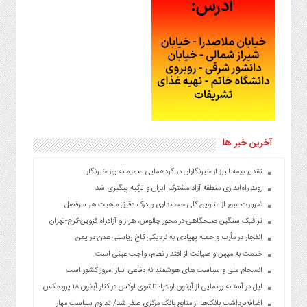
آخرین خبر ها
تقدیر بیمه البرز از خبرنگاران در گردهمایی صمیمانه روز خبرنگار
روند راه‌اندازی منطقه آزاد مشترک ایران و ترکیه پیگیری شد
ضرورت عبور از عناوین کلی حسابداری و درک دقیق ماهیت هر سرفصل
ترافیک سنگین صبحگاهی در محور چالوس، هراز و آزادراه قزوین-کرج-تهران
انفجار در مأرب و حمله پهپادی به نزدیکی کاخ ریاستی عدن در یمن
خدمت به میهن و صیانت از اقتدار نظام، واجب عینی است
انسجام ملی و سیاست های هوشمندانه دفاعی، نیاز امروز کشور است
اپل در آستانه رونمایی از آیفون اولترا؛ تاشوی لوکس در کنار آیفون ۱۸ پرو مکس
اضافه‌برداشت بانک‌ها از منابع بانک مرکزی صفر شد/ تداوم سیاست مهار