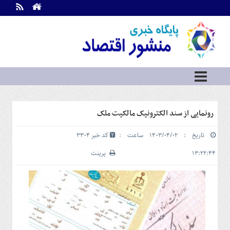
اطلاعات
تماس
تماس
با
ما
درباره
ما
سرویس
رونمایی از سند الکترونیک مالکیت ملک
ها
خانه
تاریخ : ۱۴۰۳/۰۴/۰۲ ساعت :
کد خبر 3304
بازار
سرمایه
۱۳:۲۲:۴۴
پرینت
و
بورس
مسکن
و
شهری
نفت،