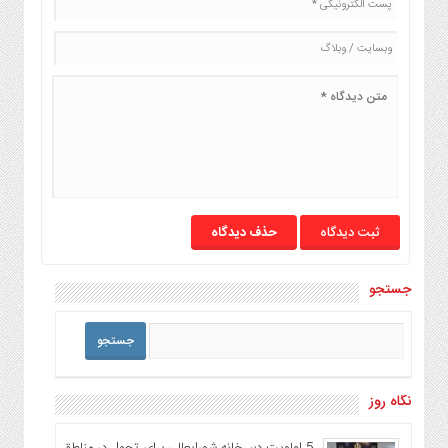
صنایع
غذایی
سیاسی
و
بین
الملل
نگاه
روز
گوناگون
حذف دیدگاه
جستجو
نگاه روز