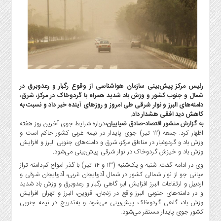
گاز
و
پتروشیمی
صنعت
و
خودرو
استارت
رئیس مرکز پیش‌بینی سازمان هواشناسی از وقوع رگبار و رعدوبرق در
آپ
شمال و جنوب کشور و وزش باد شدید همراه با گردوخاک در مرکز، شرق،
و
دامنه‌های البرز و نوار شرقی طی امروز و روزهای آینده خبر داد و نسبت به
فن
کاهش دید افقی هشدار داد.
آوری
به گزارش منشور اقتصاد-صادق ضیاییان،
درباره شرایط جوی آخرین روز هفته
اظهار کرد: جمعه (۱۲ تیر) جوی پایدار در نیمه‌ غربی کشور حاکم است و
بانک
وزش باد و گردوغبار در مناطق مرکز، شرق و دامنه‌های جنوبی البرز و افزایش
،
وزش باد و خیزش گردوخاک در نوار شرقی پیش‌بینی می‌شود.
بیمه
وی در ادامه گفت: شنبه و یک‌شنبه (۱۳ و ۱۴ تیر) با گذر امواج کم‌دامنه تراز
و
میانی جو از نوار شمالی کشور در شمال آذربایجان غربی، آذربایجان‌ شرقی و
ارز
اردبیل و ارتفاعات البرز افزایش ابر، گاهی رگبار و رعدوبرق و وزش باد شدید
دیجیتال
و در دامنه‌های جنوبی البرز واقع در زنجان، قزوین، البرز و تهران افزایش
وزش باد، گاهی گردوخاک پیش‌بینی می‌شود و به‌تدریج در نیمه‌ جنوبی
کشاورزی
کشور جوی پایدار مستقر می‌شود.
و