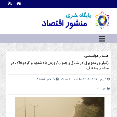
اطلاعات
تماس
تماس
با
ما
درباره
ما
سرویس
هشدار هواشناسی:
ها
خانه
رگبار و رعدوبرق در شمال و جنوب/ وزش باد شدید و گردوخاک در
مناطق مختلف
بازار
سرمایه
تاریخ : ۱۴۰۵/۰۴/۱۲ ساعت : ۰۹:۰۵:۱۰
کد خبر 48184
و
بورس
پرینت
مسکن
و
شهری
نفت،