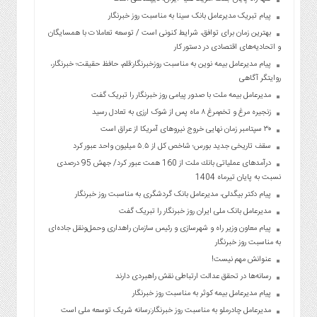
پیام تبریک مدیرعامل بانک سینا به مناسبت روز خبرنگار
بهترین زمان برای توافق، شرایط کنونی است / توسعه تعاملات با همسایگان
و اتحادیه‌های اقتصادی در دستور کار
پیام مدیرعامل بیمه نوین به مناسبت روزخبرنگار:قلم، حافظ حقیقت؛ خبرنگار،
روایتگر آگاهی
مدیرعامل بیمه ملت با صدور پیامی روز خبرنگار را تبریک گفت
زنجیره مرغ و تخم‌مرغ ۸ ماه پس از شوک ارزی به تعادل رسید
۳۰ سپتامبر زمان نهایی خروج نیروهای آمریکا از عراق است
سقف تاریخی جدید بورس؛ شاخص کل از ۵.۵ میلیون واحد عبور کرد
درآمدهای عملیاتی بانك ملت از 160 همت عبور كرد/ جهش 95 درصدی
نسبت به پایان تیرماه 1404
پیام دکتر بیگدلی، مدیرعامل بانک گردشگری به مناسبت روز خبرنگار
مدیرعامل بانک ملی ایران روز خبرنگار را تبریک گفت
پیام معاون وزیر راه و شهرسازی و رئیس سازمان راهداری وحمل‌ونقل جاده‌ای
به مناسبت روز خبرنگار
عنوانش مهم نیست!
رسانه‌ها در تحقق عدالت ارتباطی نقش راهبردی دارند
پیام مدیرعامل بیمه کوثر به مناسبت روز خبرنگار
مدیرعامل چادرملو به مناسبت روز خبرنگار:رسانه شریک توسعه ملی است