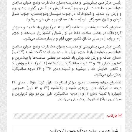
صنایع
رئیس مرکز ملی پیش‌بینی و مدیریت بحران مخاطرات وضع هوای سازمان
هواشناسی ادامه داد: طی دو روز آینده افزایش ابر، گاهی رگبار و رعد و برق
غذایی
و وزش باد شدید و گردوخاک در جنوب سیستان‌وبلوچستان، جنوب‌ شرق
سیاسی
کرمان و شرق هرمزگان به‌ویژه ساعات بعدازظهر پیش‌بینی می‌شود.
و
ضیاییان گفت: دوشنبه و سه‌شنبه (۱۵ و ۱۶ تیر) وزش باد شدید و خیزش
بین
گردوخاک در بعضی ساعات فقط در نوار شرقی کشور رخ می‌دهد و جوی
الملل
آرام و پایدار در سایر مناطق کشور جوی آرام و پایدار مستقر می‌شود.
نگاه
رئیس مرکز ملی پیش‌بینی و مدیریت بحران مخاطرات وضع هوای سازمان
روز
هواشناسی درباره شرایط جوی تهران طی دو روز آینده گفت: شنبه (۱۳ تیر)
آسمان صاف و وزش باد، وزش باد شدید در بعضی ساعت‌ها با بیشترین و
گوناگون
کمترین دمای ۳۶ و ۲۲ درجه سانتیگراد و یک‌شنبه (۱۴ تیر) صاف، وزش باد
و گاهی افزایش باد با بیشینه و کمینه دمای ۳۶ و ۲۴ درجه سانتیگراد
پیش‌بینی می‌شود.
ضیاییان درباره وضعیت دمای مراکز استان‌ها اظهار کرد: اهواز با دمای ۴۶
درجه سانتیگراد طی روزهای شنبه و یک‌شنبه (۱۳ و ۱۴ تیر) همچنین
شهرکرد با کمینه دمای ۱۲ و ۱۱ درجه سانتیگراد طی این دو روز، گرم‌ترین و
سردترین مراکز استان‌ها پیش‌بینی می‌شود.
بازتاب
شما هم می توانید دیدگاه خود را ثبت کنید