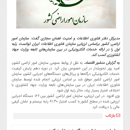
گاز
و
پتروشیمی
صنعت
و
خودرو
مدیرکل دفتر فناوری ‌اطلاعات و امنیت ‌فضای ‌مجازی گفت: سازمان امور
اراضی کشور براساس ارزیابی سازمان فناوری اطلاعات ایران توانست رتبه
استارت
اول را در ارائه خدمات الکترونیکی در بین سازمان‌های تابعه وزارت جهاد
آپ
کشاورزی کسب کند.
و
به گزارش منشور اقتصاد
، به نقل از روابط عمومی سازمان امور اراضی کشور،
فن
امید پور تحویلدار در این خصوص بیان کرد: در دوره دهم پایش کیفیت
آوری
خدمات الکترونیکی درگاه‌ها و پرتال‌های دستگاه‌های اجرایی کشور، سازمان
بانک
امور اراضی کشور موفق شد بر اساس ارزیابی انجام شده توسط سازمان
فناوری اطلاعات ایران در بین سازمان‌های تابعه وزارت جهاد کشاورزی با
،
اختلاف امتیاز بسیار زیاد، حائز رتبه اول شود.
بیمه
وی افزود: در این ارزیابی، سازمان امور اراضی کشور بین ۱۶۲ دستگاه اجرایی
و
ارزیابی شده در سطح کشور با کسب امتیاز ۸۱.۳۰ رتبه بیستم و نشان کیفی
ارز
عالی را دریافت کرد.
دیجیتال
بازتاب
کشاورزی
و