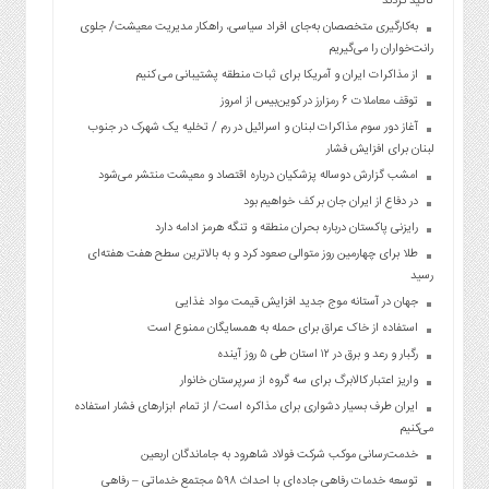
تأکید کردند
به‌کارگیری متخصصان به‌جای افراد سیاسی، راهکار مدیریت معیشت/ جلوی
رانت‌خواران را می‌گیریم
از مذاکرات ایران و آمریکا برای ثبات منطقه پشتیبانی می کنیم
توقف معاملات ۶ رمزارز در کوین‌بیس از امروز
آغاز دور سوم مذاکرات لبنان و اسرائیل در رم / تخلیه یک شهرک در جنوب
لبنان برای افزایش فشار
امشب گزارش دوساله پزشکیان درباره اقتصاد و معیشت منتشر می‌شود
در دفاع از ایران جان بر کف خواهیم بود
رایزنی پاکستان درباره بحران منطقه و تنگه هرمز ادامه دارد
طلا برای چهارمین روز متوالی صعود کرد و به بالاترین سطح هفت هفته‌ای
رسید
جهان در آستانه موج جدید افزایش قیمت مواد غذایی
استفاده از خاک عراق برای حمله به همسایگان ممنوع است
رگبار و رعد و برق در ۱۲ استان طی ۵ روز آینده
واریز اعتبار کالابرگ برای سه گروه از سرپرستان خانوار
ایران طرف بسیار دشواری برای مذاکره است/ از تمام ابزارهای فشار استفاده
می‌کنیم
خدمت‌رسانی موکب شرکت فولاد شاهرود به جاماندگان اربعین
توسعه خدمات رفاهی جاده‌ای با احداث ۵۹۸ مجتمع خدماتی – رفاهی