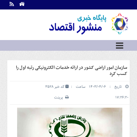
اطلاعات
تماس
تماس
با
ما
درباره
ما
سرویس
سازمان امور اراضی کشور در ارائه خدمات الکترونیکی رتبه اول را
ها
خانه
کسب کرد
بازار
تاریخ : ۱۴۰۳/۰۴/۰۶ ساعت :
کد خبر 3528
سرمایه
و
۱۷:۲۶:۲۰
پرینت
بورس
مسکن
و
شهری
نفت،