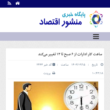
اطلاعات
تماس
تماس
با
ما
درباره
ما
سرویس
ساعت کار ادارات از ۶ صبح تا ۱۳ تغییر می‌کند
ها
خانه
تاریخ : ۱۴۰۳/۰۳/۱۵ ساعت :
کد خبر 2464
بازار
سرمایه
۱۰:۴۳:۱۸
پرینت
و
بورس
مسکن
و
شهری
نفت،