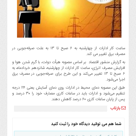
گاز
و
پتروشیمی
صنعت
و
خودرو
استارت
ساعت کار ادارات از چهارشنبه به ۶ صبح تا ۱۳ به علت صرفه‌جویی در
آپ
مصرف برق تغییر می کند.
و
به گزارش منشور اقتصاد بر اساس مصوبه هیأت دولت، با گرم شدن هوا و
فن
افزایش مصرف انرژی، ساعت کار ادارات از چهارشنبه، شانزدهم خردادماه، به
آوری
۶ صبح تا ۱۳ تغییر می‌کند و این طرح برای صرفه‌جویی در مصرف برق
اجرا می‌شود.
بانک
طبق این مصوبه دمای محیط در ادارات روی دمای آسایش یعنی ۲۴ درجه
،
تنظیم می‌شود و ادارات باید در ساعات کاری مصارف خود را ۳۰ درصد و
بیمه
پس از پایان ساعات کاری ۶۰ درصد کاهش دهند.
و
بازتاب
ارز
دیجیتال
شما هم می توانید دیدگاه خود را ثبت کنید
کشاورزی
و