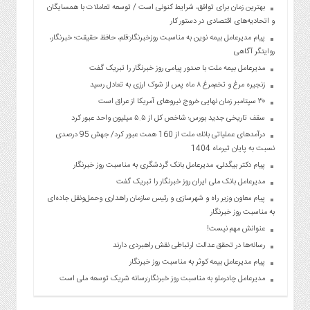
بهترین زمان برای توافق، شرایط کنونی است / توسعه تعاملات با همسایگان
و اتحادیه‌های اقتصادی در دستور کار
پیام مدیرعامل بیمه نوین به مناسبت روزخبرنگار:قلم، حافظ حقیقت؛ خبرنگار،
روایتگر آگاهی
مدیرعامل بیمه ملت با صدور پیامی روز خبرنگار را تبریک گفت
زنجیره مرغ و تخم‌مرغ ۸ ماه پس از شوک ارزی به تعادل رسید
۳۰ سپتامبر زمان نهایی خروج نیروهای آمریکا از عراق است
سقف تاریخی جدید بورس؛ شاخص کل از ۵.۵ میلیون واحد عبور کرد
درآمدهای عملیاتی بانك ملت از 160 همت عبور كرد/ جهش 95 درصدی
نسبت به پایان تیرماه 1404
پیام دکتر بیگدلی، مدیرعامل بانک گردشگری به مناسبت روز خبرنگار
مدیرعامل بانک ملی ایران روز خبرنگار را تبریک گفت
پیام معاون وزیر راه و شهرسازی و رئیس سازمان راهداری وحمل‌ونقل جاده‌ای
به مناسبت روز خبرنگار
عنوانش مهم نیست!
رسانه‌ها در تحقق عدالت ارتباطی نقش راهبردی دارند
پیام مدیرعامل بیمه کوثر به مناسبت روز خبرنگار
مدیرعامل چادرملو به مناسبت روز خبرنگار:رسانه شریک توسعه ملی است