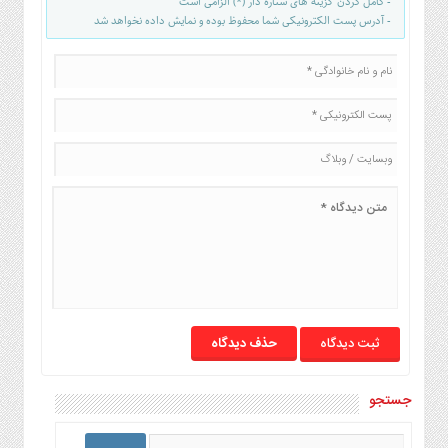
- کامل کردن گزینه های ستاره دار (*) الزامی است
صنایع
- آدرس پست الکترونیکی شما محفوظ بوده و نمایش داده نخواهد شد
غذایی
سیاسی
و
بین
الملل
نگاه
روز
گوناگون
حذف دیدگاه
جستجو