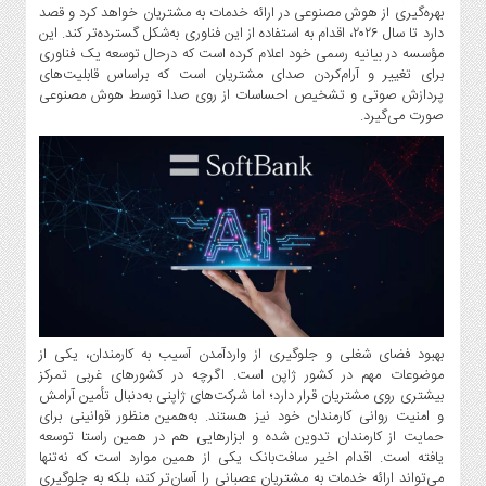
صنایع
بهره‌گیری از هوش مصنوعی در ارائه خدمات به مشتریان خواهد کرد و قصد
غذایی
دارد تا سال ۲۰۲۶، اقدام به استفاده از این فناوری به‌شکل گسترده‌تر کند. این
مؤسسه در بیانیه رسمی خود اعلام کرده است که درحال توسعه یک فناوری
سیاسی
برای تغییر و آرام‌کردن صدای مشتریان است که براساس قابلیت‌های
و
پردازش صوتی و تشخیص احساسات از روی صدا توسط هوش مصنوعی
بین
صورت می‌گیرد.
الملل
نگاه
روز
گوناگون
بهبود فضای شغلی و جلوگیری از واردآمدن آسیب به کارمندان، یکی از
موضوعات مهم در کشور ژاپن است. اگرچه در کشورهای غربی تمرکز
بیشتری روی مشتریان قرار دارد؛ اما شرکت‌های ژاپنی به‌دنبال تأمین آرامش
و امنیت روانی کارمندان خود نیز هستند. به‌همین منظور قوانینی برای
حمایت از کارمندان تدوین شده و ابزارهایی هم در همین راستا توسعه
یافته است. اقدام اخیر سافت‌بانک یکی از همین موارد است که نه‌تنها
می‌تواند ارائه خدمات به مشتریان عصبانی را آسان‌تر کند، بلکه به جلوگیری