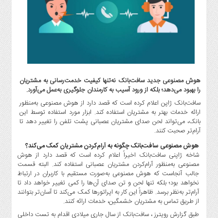
گاز
و
پتروشیمی
صنعت
و
خودرو
استارت
هوش مصنوعی جدید سافت‌بانک نه‌تنها کیفیت خدمت‌رسانی به مشتریان
آپ
را بهبود می‌دهد؛ بلکه از ورود آسیب به کارمندان جلوگیری به‌عمل می‌آورد.
و
سافت‌بانک ژاپن اعلام کرده است که قصد دارد از هوش مصنوعی به‌منظور
فن
ارائه خدمات بهتر به مشتریان استفاده کند. ابزار مورد استفاده توسط این
آوری
بانک، می‌تواند لحن صدای مشتریان عصبانی پشت تلفن را تغییر دهد تا
آرام‌تر صحبت کنند.
بانک
،
هوش مصنوعی سافت‌بانک چگونه به آرام‌کردن مشتریان کمک می‌کند؟
بیمه
شاخه ژاپنی سافت‌بانک اخیراً اعلام کرده است که قصد دارد از هوش
مصنوعی به‌منظور آرام‌کردن مشتریان عصبانی استفاده کند. البته قسمت
و
جالب آنجاست که هوش مصنوعی به‌صورت مستقیم با کاربران در ارتباط
ارز
نخواهد بود؛ بلکه تنها لحن و تن صدای آن‌ها را کمی تغییر خواهد داد تا
دیجیتال
آرام‌تر به‌نظر برسد. ظاهراً این کار به اپراتورها کمک می‌کند تا آسان‌تر بتوانند
کشاورزی
از طریق تماس به مشتریان خشمگین، خدمات ارائه کنند.
و
طبق گزارش رویترز ، سافت‌بانک از سال جاری میلادی اقدام به تست داخلی