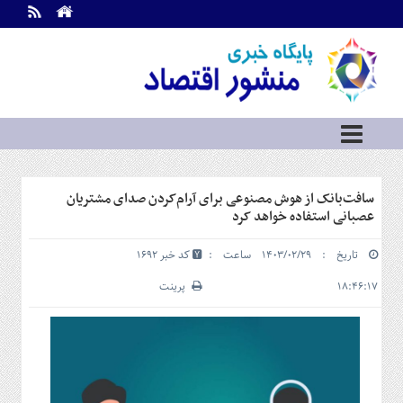
اطلاعات
تماس
تماس
با
ما
درباره
ما
سرویس
سافت‌بانک از هوش مصنوعی برای آرام‌کردن صدای مشتریان
ها
خانه
عصبانی استفاده خواهد کرد
بازار
تاریخ : ۱۴۰۳/۰۲/۲۹ ساعت :
کد خبر 1692
سرمایه
و
۱۸:۴۶:۱۷
پرینت
بورس
مسکن
و
شهری
نفت،