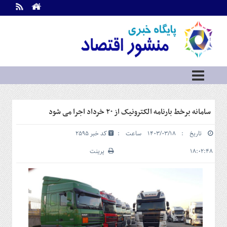
اطلاعات
تماس
تماس
با
ما
درباره
ما
سرویس
سامانه برخط بارنامه الکترونیک از ۲۰ خرداد اجرا می شود
ها
خانه
تاریخ : ۱۴۰۳/۰۳/۱۸ ساعت :
کد خبر 2595
بازار
سرمایه
۱۸:۰۲:۴۸
پرینت
و
بورس
مسکن
و
شهری
نفت،