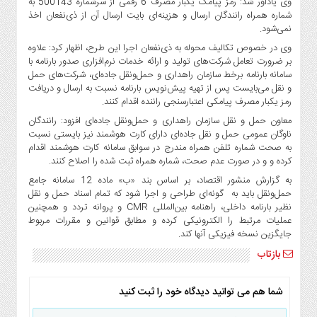
وی یادآور شد: رمز پیامک یکبار مصرف 6 رقمی از سرشماره 500143 به
شماره همراه رانندگان ارسال و هزینه‌ای بایت ارسال آن از ذی‌نفعان اخذ
نمی‌شود.
وی در خصوص تکالیف محوله به ذی‌نفعان اجرا این طرح، اظهار کرد: علاوه
بر ضرورت تعامل شرکت‌های تولید و ارائه خدمات نرم‌افزاری صدور بارنامه با
سامانه بارنامه برخط سازمان راهداری و حمل‌ونقل جاده‌ای، شرکت‌های حمل
و نقل می‌بایست پس از تهیه پیش‌نویس بارنامه نسبت به ارسال و دریافت
رمز یکبار مصرف پیامکی اعتبارسنجی راننده اقدام کنند.
معاون حمل و نقل سازمان راهداری و حمل‌ونقل جاده‌ای افزود: رانندگان
ناوگان عمومی حمل و نقل جاده‌ای دارای کارت هوشمند نیز بایستی نسبت
به صحت شماره تلفن همراه مندرج در سوابق سامانه کارت هوشمند اقدام
کرده و و در صورت عدم صحت، شماره همراه ثبت شده را اصلاح کنند.
به گزارش منشور اقتصاد، بر اساس بند «ب» ماده 12 سامانه جامع
حمل‌ونقل باید به ‏ گونه‌ای طراحی و اجرا شود که تمام اسناد حمل و نقل
نظیر بارنامه داخلی، راهنامه بین‌المللی CMR و پروانه تردد و همچنین
عملیات مرتبط را الکترونیکی کرده و مطابق قوانین و مقررات مربوط
جایگزین نسخه فیزیکی آن‏ها کند.
بازتاب
شما هم می توانید دیدگاه خود را ثبت کنید