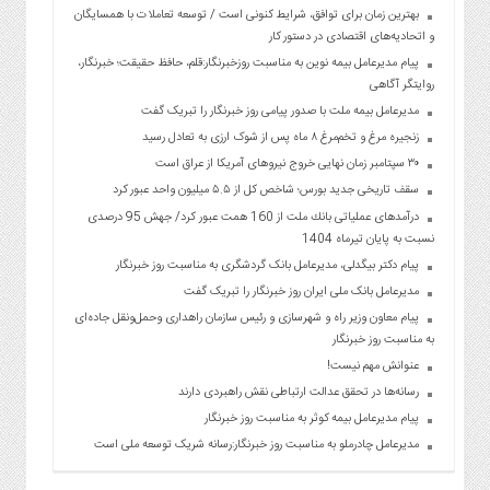
بهترین زمان برای توافق، شرایط کنونی است / توسعه تعاملات با همسایگان
و اتحادیه‌های اقتصادی در دستور کار
پیام مدیرعامل بیمه نوین به مناسبت روزخبرنگار:قلم، حافظ حقیقت؛ خبرنگار،
روایتگر آگاهی
مدیرعامل بیمه ملت با صدور پیامی روز خبرنگار را تبریک گفت
زنجیره مرغ و تخم‌مرغ ۸ ماه پس از شوک ارزی به تعادل رسید
۳۰ سپتامبر زمان نهایی خروج نیروهای آمریکا از عراق است
سقف تاریخی جدید بورس؛ شاخص کل از ۵.۵ میلیون واحد عبور کرد
درآمدهای عملیاتی بانك ملت از 160 همت عبور كرد/ جهش 95 درصدی
نسبت به پایان تیرماه 1404
پیام دکتر بیگدلی، مدیرعامل بانک گردشگری به مناسبت روز خبرنگار
مدیرعامل بانک ملی ایران روز خبرنگار را تبریک گفت
پیام معاون وزیر راه و شهرسازی و رئیس سازمان راهداری وحمل‌ونقل جاده‌ای
به مناسبت روز خبرنگار
عنوانش مهم نیست!
رسانه‌ها در تحقق عدالت ارتباطی نقش راهبردی دارند
پیام مدیرعامل بیمه کوثر به مناسبت روز خبرنگار
مدیرعامل چادرملو به مناسبت روز خبرنگار:رسانه شریک توسعه ملی است