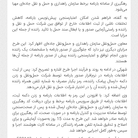
صنایع
رهگیری از سامانه بارنامه برخط سازمان راهداری و حمل و نقل جاده‌ای مهیا
غذایی
می‌شود.
سیاسی
به گفته، فراهم شدن امکان اعتبارسنجی پیش‌نویس بارنامه، کاهش
تخلفات ناشی از ثبت اطلاعات خارج از توافق بین شرکت حمل و نقل و
و
راننده و راستی‌آزمایی صدور و یا ابطال سند حمل با تائید راننده از جمله این
بین
مزایا است.
الملل
معاون حمل‌ونقل سازمان راهداری و حمل‌ونقل جاده‌ای اظهار کرد: این طرح
نگاه
مزایای دیگری نیز دارد که جلوگیری از صدور بارنامه با مشخصات یک راننده
روز
بدون انجام توافق و اعتبارسنجی راننده پیش از صدور بارنامه از جمله آن‌ها
هستند.
گوناگون
شهرکی در ادامه به روند و فرآیند اجرا طرح اشاره و تصریح کرد: پس از ثبت
اطلاعات بارنامه در نرم‌افزار صدور بارنامه توسط شرکت حمل‌ونقل و زدن
دکمه «ارسال پیامک راننده»، رمز یکبار مصرف به شماره تلفن همراه راننده
ارسال شده و راننده آن را در اختیار شرکت حمل و نقل قرار می‌دهد.
وی اضافه کرد: با افزودن این رمز به اطلاعات بارنامه و زدن دکمه ثبت،
اطلاعات بارنامه از طریق سرویس بارنامه برخط و برای دریافت کد رهگیری
به سازمان راهداری و حمل‌ونقل جاده‌ای ارسال شده و پس از صحت‌سنجی
توسط سامانه مدیریت و کنترل بارنامه و در صورت صحت، کد رهگیری برای
بارنامه صادر خواهد شد. این طرح به مدت 15 روز به‌صورت آزمایشی و برای
اصلاح و تدقیق شماره تلفن همراه رانندگان در سامانه کارت هوشمند اجرا و
سپس به‌طور کامل اجرایی خواهد شد.