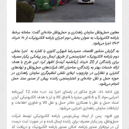
گاز
و
پتروشیمی
صنعت
و
معاون حمل‌ونقل سازمان راهداری و حمل‌ونقل جاده‌ای گفت: سامانه برخط
خودرو
بارنامه الکترونیک به عنوان بخش دوم اجرای بارنامه الکترونیک، از ۲۰ خرداد
۱۴۰۳ اجرا می‌شود.
استارت
آپ
به گزارش منشور اقتصاد، حمیدرضا شهرکی ثانوی با اشاره به اجرا بخش
دوم بارنامه الکترونیک، اعتبارسنجی از طریق ارسال رمز پیامکی یکبار مصرف
و
برای رانندگان از 20 خرداد (یکشنبه آینده) اظهار کرد: این طرح با هدف
فن
ارائه خدمات بهتر به رانندگان، صاحبان کالا، شرکت‌های حمل‌ونقل و نهادهای
آوری
کنترلی و نظارتی در چارچوب ایفای نقش تنظیم‌‏گری سازمان راهداری در
بانک
حوزه حمل و نقل جاده‌ای و اعتبارسنجی راننده پیش از صدور سند حمل
انجام می‌شود.
،
بیمه
وی ادامه داد: طرح مذکور در راستای اجرا بند «ب» ماده 12 آیین‌نامه
و
اجرایی مواد 5 و 6 قانون مبارزه با قاچاق کالا و ارز با هدف الکترونیکی کردن
اسناد حمل و نقل با همکاری دفاتر حمل و نقل کالا و فناوری اطلاعات و
ارز
ارتباطات سازمان راهداری اجرایی می‌شود.
دیجیتال
وی افزود: پس از ایجاد پیش‌نویس بارنامه الکترونیکی توسط شرکت
کشاورزی
حمل‌ونقل، رمز یکبار مصرف برای راننده ارسال شده و در صورت ثبت درست
و
آن در نرم‌افزار صدور بارنامه، امکان صدور بارنامه الکترونیک و دریافت کد