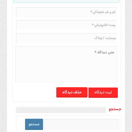
صنایع
غذایی
سیاسی
و
بین
الملل
نگاه
روز
گوناگون
حذف دیدگاه
جستجو