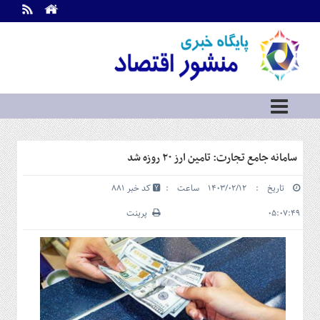
اطلاعات
تماس
تماس
با
ما
درباره
ما
سرویس
سامانه جامع تجارت: تامین ارز ۲۰ روزه شد
ها
خانه
تاریخ : ۱۴۰۳/۰۲/۱۲ ساعت :
کد خبر 881
بازار
سرمایه
۰۵:۰۷:۴۹
پرینت
و
بورس
مسکن
و
شهری
نفت،