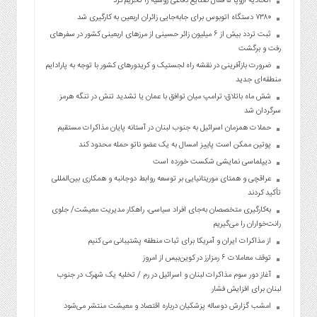
اتحادیه اروپا ۵ فعال صنایع دفاعی روسیه را تحریم کرد
۷۳۸۰ دستگاه اتوبوس برای جابه‌جایی زائران اربعین به‌ کارگیری شد
ثبت تردد بیش از ۶ میلیون زائر حسینی از مرزهای اربعینی کشور در سفرهای
رفت و برگشت
ضرورت بازآفرینی در نقشه راه لجستیک و کریدورهای کشور با توجه به پارادایم
منطقه‌ای جدید
شش ماه باتلاق؛ ترامپ میان توافق با عمان یا تشدید تنش در تنگه هرمز
سرگردان شد
حملات همزمان اسرائیل به جنوب لبنان در آستانه پایان مذاکرات مستقیم
پوتین ممکن است پاییز امسال به یک عضو ناتو حمله محدود کند
دیپلماسی نمایشی شکست خورده است
عراقچی و همتای موریتانیایی بر توسعه روابط دوجانبه و همکاری بین‌المللی
تأکید کردند
به‌کارگیری متخصصان به‌جای افراد سیاسی، راهکار مدیریت معیشت/ جلوی
رانت‌خواران را می‌گیریم
از مذاکرات ایران و آمریکا برای ثبات منطقه پشتیبانی می کنیم
توقف معاملات ۶ رمزارز در کوین‌بیس از امروز
آغاز دور سوم مذاکرات لبنان و اسرائیل در رم / تخلیه یک شهرک در جنوب
لبنان برای افزایش فشار
امشب گزارش دوساله پزشکیان درباره اقتصاد و معیشت منتشر می‌شود