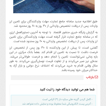
گاز
و
پتروشیمی
صنعت
طبق اطلاعیه جدید سامانه جامع تجارت، مهلت واردکنندگان برای تامین ارز
و
واردات پس از دریافت تخصیص وارداتی از ۳۰ روز به ۲۰ روز محدود شد.
خودرو
به گزارش پایگاه خبری منشور اقتصاد با توجه به آخرین دستورالعمل ارزی
استارت
که در سامانه جامع تجارت قرار گرفته است، مهلت واردکنندگان برای تامین
ارز واردات پس از دریافت تخصیص وارداتی به ۲۰ روز محدود شده است.
آپ
و
گفتنی است، تا پیش از این واردکننده تا ۳۰ روز پس از تخصیص ارز
فن
فرصت داشت تا نسبت به تامین ارز اقدام کند. بعضاً بانک مرکزی در این
بازه زمانی نمی‌توانست تامین را انجام دهد و فرصت طولانی‌تر می‌شد.
آوری
عده‌ای نیز صبر می‌کردند و از تفاوت قیمت نوسان‌گیری می‌کردند. به طور
بانک
مثال وقتی اقدام به خرید می‌کردند که اختلاف نرخ دولتی و بازار آزاد به
،
حداکثر میزان خود رسیده باشد.
بیمه
بازتاب
و
ارز
شما هم می توانید دیدگاه خود را ثبت کنید
دیجیتال
کشاورزی
- کامل کردن گزینه های ستاره دار (*) الزامی است
و
- آدرس پست الکترونیکی شما محفوظ بوده و نمایش داده نخواهد شد