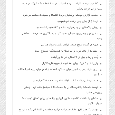
آغاز دور سوم مذاکرات لبنان و اسرائیل در رم / تخلیه یک شهرک در جنوب
لبنان برای افزایش فشار
امشب گزارش دوساله پزشکیان درباره اقتصاد و معیشت منتشر می‌شود
در دفاع از ایران جان بر کف خواهیم بود
رایزنی پاکستان درباره بحران منطقه و تنگه هرمز ادامه دارد
طلا برای چهارمین روز متوالی صعود کرد و به بالاترین سطح هفت هفته‌ای
رسید
جهان در آستانه موج جدید افزایش قیمت مواد غذایی
استفاده از خاک عراق برای حمله به همسایگان ممنوع است
رگبار و رعد و برق در ۱۲ استان طی ۵ روز آینده
واریز اعتبار کالابرگ برای سه گروه از سرپرستان خانوار
ایران طرف بسیار دشواری برای مذاکره است/ از تمام ابزارهای فشار استفاده
می‌کنیم
خدمت‌رسانی موکب شرکت فولاد شاهرود به جاماندگان اربعین
توسعه خدمات رفاهی جاده‌ای با احداث ۵۹۸ مجتمع خدماتی – رفاهی
بین‌راهی جدید
امضای یادداشت تفاهم همکاری ایران و پاکستان برای تحقق تجارت ۱۰
میلیارد دلاری
مهمانی ۱۲ هزار نفری بانک صادرات ایران/ حمایت از اقشار کم‌درآمد با توزیع
بسته‌های معیشتی