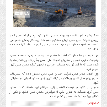
گاز
و
پتروشیمی
صنعت
و
خودرو
به گزارش منشور اقتصادی، بهنام سعیدی اظهار کرد: پس از نشستی که با
استارت
رییس شرکت ملی مس ایران داشتیم مقرر شد پیمانکار بخش خصوصی
آپ
نسبت به تعهدات خود در مورد به معدن مس کرور عنبرآباد ظرف سه ماه
و
اقدام کند.
فن
وی افزود: در جلسه‌ای که اخیرا با حضور نیز رییس سازمان صنعت، معدن
آوری
وتجارت جنوب کرمان و مدیران شرکت ملی مس برگزار شد پیمانکار متعهد
شده است که با قید فوریت عملیات اجرایی و تجهیز کارگاه معدن مس کرور
بانک
انجام شود.
،
وی افزود: مدیر عامل شرکت صنایع ملی مس دستور داده که تشریفات
بیمه
اداری برای فعال شدن پیمانکار در کوتاه ترین زمان ممکن اجرایی و عملیاتی
و
شود.
ارز
سعیدی با تاکید بر فرصت اشتغال زایی جوانان این منطقه گفت: معدن
دیجیتال
مس کرور عنبرآباد به عنوان یکی از بزرگترین معادن مس کشور و یکی از
ذخایر بزرگ و ارزشمند معدنی کشور است.
کشاورزی
بازتاب
و