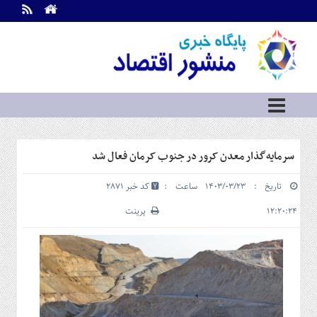
اطلاعات
تماس
تماس
با
ما
درباره
ما
سرویس
سرمایه‌گذار معدن کرور در جنوب کرمان فعال شد
ها
خانه
تاریخ : ۱۴۰۳/۰۳/۲۳ ساعت :
کد خبر 2871
بازار
سرمایه
۱۲:۲۰:۲۴
پرینت
و
بورس
مسکن
و
شهری
نفت،