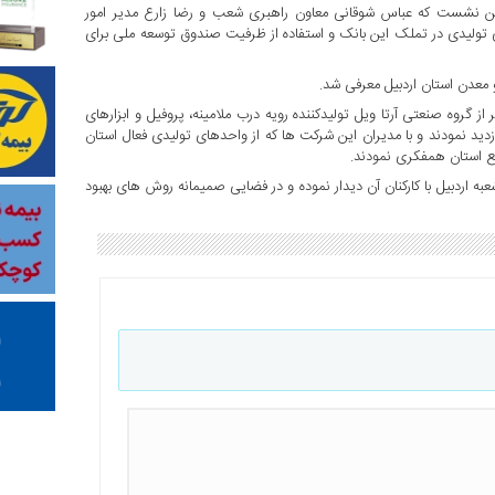
ن نشست که عباس شوقانی معاون راهبری شعب و رضا زارع مدیر امور
ولیدی در تملک این بانک و استفاده از ظرفیت صندوق توسعه ملی برای
معدن استان اردبیل معرفی شد.
روه صنعتی آرتا ویل تولیدکننده رویه درب ملامینه، پروفیل و ابزارهای
کننده درب و پنجره UPVC و قند آرتا کیمیا بازدید نمودند و با مدیران این شرکت ها که از واحدهای تولیدی فعال استان
 استان همفکری نمودند.
اردبیل با کارکنان آن دیدار نموده و در فضایی صمیمانه روش های بهبود