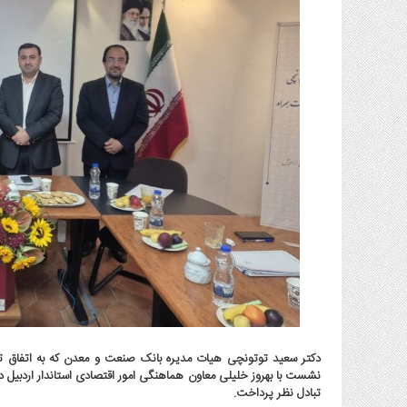
گاز
و
پتروشیمی
صنعت
و
خودرو
استارت
آپ
و
فن
آوری
بانک
،
بیمه
و
ارز
دیجیتال
دکتر سعید توتونچی هیات مدیره بانک صنعت و معدن که به اتفاق تنی 
کشاورزی
نشست با بهروز خلیلی معاون هماهنگی امور اقتصادی استاندار اردبیل 
و
تبادل نظر پرداخت.