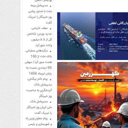
روایتگر آگاهی
مدیرعامل بیمه
ملت با صدور پیامی
روز خبرنگار را تبریک
گفت
سقف تاریخی
جدید بورس؛ شاخص
کل از ۵.۵ میلیون
واحد عبور کرد
درآمدهای عملیاتی
بانك ملت از 160
همت عبور كرد/ جهش
95 درصدی نسبت به
پایان تیرماه 1404
پیام دکتر بیگدلی،
مدیرعامل بانک
گردشگری به مناسبت
روز خبرنگار
مدیرعامل بانک
ملی ایران روز خبرنگار
را تبریک گفت
پیام معاون وزیر راه
و شهرسازی و رئیس