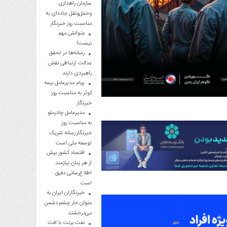
سازمان راهداری
وحمل‌ونقل جاده‌ای به
مناسبت روز خبرنگار
عنوانش مهم
نیست!
رسانه‌ها در تحقق
عدالت ارتباطی نقش
راهبردی دارند
پیام مدیرعامل بیمه
کوثر به مناسبت روز
خبرنگار
مدیرعامل چادرملو
به مناسبت روز
خبرنگار:رسانه شریک
توسعه ملی است
اقتصاد کشور بیش
از هر زمان نیازمند
اطلاع‌رسانی دقیق
است
خبرنگاران ایران به
عنوان خار چشم دشمن
می‌درخشند
نفت برنت با افت