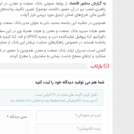
صنایع
به گزارش منشور اقتصاد
از روابط عمومی بانک صنعت و معدن، در ای
غذایی
راهبری شعب نیز در آن حضور داشتند، موضوع تعیین تکلیف واحدهای ت
تأمین مالی طرح‌های استان اردبیل مورد بررسی قرار گرفت.
سیاسی
همچنین در حاشیه این جلسه، محمد دلیر به‌ عنوان مدیر بانک صنعت و 
و
بین
عضو هیات مدیره بانک صنعت و معدن و هیات همراه وی در این سفر از گ
دکوراتیو، آرتا پروفیل تولید
الملل
یادشده هستند در خصوص راهکارهای حمایت بیشتر این بانک از صنایع
نگاه
گفتنی است، مدیران ارشد بانک صنعت و معدن همچنین با حضور در شعبه 
روز
عملکرد و ارتقای سطح خدمت رسانی به مشتریان را مطرح کردند.
گوناگون
بازتاب
شما هم می توانید دیدگاه خود را ثبت کنید
- کامل کردن گزینه های ستاره دار (*) الزامی است
- آدرس پست الکترونیکی شما محفوظ بوده و نمایش داده نخواهد شد