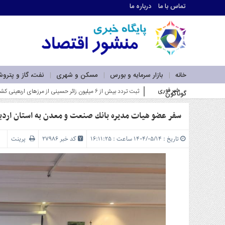
تماس با ما
درباره ما
اطلاعات
تماس
تماس
با
ما
خانه
بازار سرمایه و بورس
مسکن و شهری
نفت، گاز و پترو
درباره
خبر فوری
ضرورت بازآفرینی در نقشه راه ل_
گوناگون
ما
سرویس
ها
سفر عضو هیات مدیره بانك صنعت و معدن به استان اردبی
خانه
بازار
تاریخ : ۱۴۰۴/۰۵/۱۴ ساعت : ۱۶:۱۱:۲۵
کد خبر 27986
پرینت
سرمایه
و
بورس
مسکن
و
شهری
نفت،