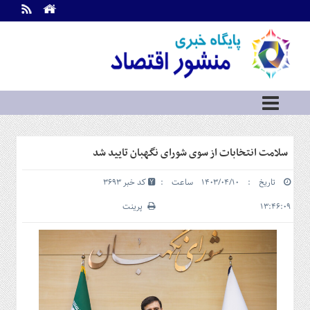
اطلاعات
تماس
تماس
با
ما
درباره
ما
سرویس
سلامت انتخابات از سوی شورای نگهبان تایید شد
ها
خانه
تاریخ : ۱۴۰۳/۰۴/۱۰ ساعت :
کد خبر 3693
بازار
سرمایه
۱۳:۴۶:۰۹
پرینت
و
بورس
مسکن
و
شهری
نفت،