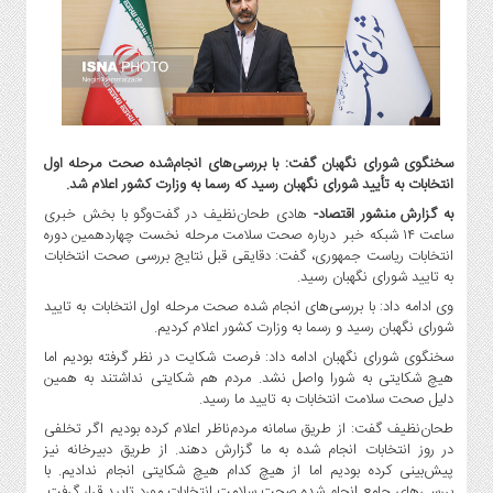
گاز
و
پتروشیمی
صنعت
و
خودرو
سخنگوی شورای نگهبان گفت: با بررسی‌های انجام‌شده صحت مرحله اول
استارت
انتخابات به تأیید شورای نگهبان رسید که رسما به وزارت کشور اعلام شد.
آپ
به گزارش منشور اقتصاد-
هادی طحان‌نظیف در گفت‌وگو با بخش خبری
و
ساعت ۱۴ شبکه خبر درباره صحت سلامت مرحله نخست چهاردهمین دوره
فن
انتخابات ریاست جمهوری، گفت: دقایقی قبل نتایج بررسی صحت انتخابات
آوری
به تایید شورای نگهبان رسید.
بانک
وی ادامه داد: با بررسی‌های انجام شده صحت مرحله اول انتخابات به تایید
،
شورای نگهبان رسید و رسما به وزارت کشور اعلام کردیم.
بیمه
سخنگوی شورای نگهبان ادامه داد: فرصت شکایت در نظر گرفته بودیم اما
و
هیچ شکایتی به شورا واصل نشد. مردم هم شکایتی نداشتند به همین
ارز
دلیل صحت سلامت انتخابات به تایید ما رسید.
دیجیتال
طحان‌نظیف گفت: از طریق سامانه مردم‌ناظر اعلام کرده بودیم اگر تخلفی
در روز انتخابات انجام شده به ما گزارش دهند. از طریق دبیرخانه نیز
کشاورزی
پیش‌بینی کرده بودیم اما از هیچ کدام هیچ شکایتی انجام ندادیم. با
و
بررسی‌های جامع انجام شده صحت سلامت انتخابات مورد تایید قرار گرفت.