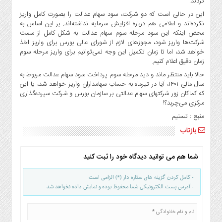
کردند.
صنایع
این در حالی است که دو شرکت، سود سهام عدالت را بصورت کامل واریز
غذایی
نکرده‌اند و اعلامی هم درباره افزایش سرمایه نداشته‌اند. بر این اساس به
سیاسی
محض اینکه این سود مرحله سوم سهام عدالت به شکل کامل از سمت
و
شرکت‌ها واریز شود، مجوزهای لازم از شورای عالی بورس برای واریز اخذ
بین
خواهد شد، اما تا زمان تکمیل این وجه نمی‌توانیم برای واریز مرحله سوم
زمان دقیق اعلام کنیم.
الملل
حالا باید منتظر ماند و دید مرحله سوم پرداخت سود سهام عدالت مربوط به
نگاه
سال مالی ۱۴۰۱، آیا در تیرماه به حساب سهامداران واریز خواهد شد، یا این
روز
که کماکان زور شرکتهای سهام عدالتی بر سازمان بورس و شرکت سپرده‌گذاری
گوناگون
مرکزی می‌چربد؟!
منبع : تسنیم
بازتاب
شما هم می توانید دیدگاه خود را ثبت کنید
- کامل کردن گزینه های ستاره دار (*) الزامی است
- آدرس پست الکترونیکی شما محفوظ بوده و نمایش داده نخواهد شد