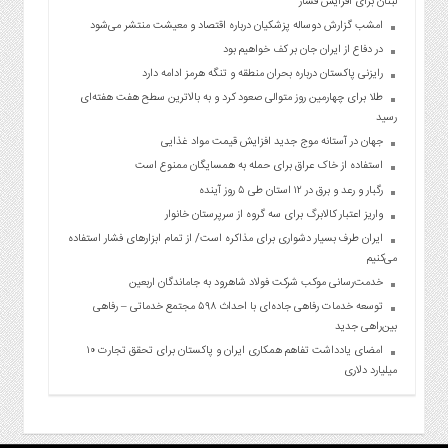
لبنان برای افزایش فشار
امشب گزارش دوساله پزشکیان درباره اقتصاد و معیشت منتشر می‌شود
در دفاع از ایران جان بر کف خواهیم بود
رایزنی پاکستان درباره بحران منطقه و تنگه هرمز ادامه دارد
طلا برای چهارمین روز متوالی صعود کرد و به بالاترین سطح هفت هفته‌ای
رسید
جهان در آستانه موج جدید افزایش قیمت مواد غذایی
استفاده از خاک عراق برای حمله به همسایگان ممنوع است
رگبار و رعد و برق در ۱۲ استان طی ۵ روز آینده
واریز اعتبار کالابرگ برای سه گروه از سرپرستان خانوار
ایران طرف بسیار دشواری برای مذاکره است/ از تمام ابزارهای فشار استفاده
می‌کنیم
خدمت‌رسانی موکب شرکت فولاد شاهرود به جاماندگان اربعین
توسعه خدمات رفاهی جاده‌ای با احداث ۵۹۸ مجتمع خدماتی – رفاهی
بین‌راهی جدید
امضای یادداشت تفاهم همکاری ایران و پاکستان برای تحقق تجارت ۱۰
میلیارد دلاری