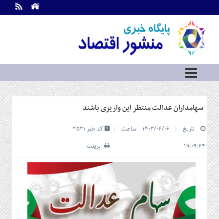
اطلاعات
تماس
تماس
با
ما
درباره
ما
سرویس
سهامداران عدالت منتظر این واریزی باشند
ها
خانه
تاریخ : ۱۴۰۳/۰۴/۰۶ ساعت :
کد خبر 3531
بازار
سرمایه
۱۹:۰۹:۴۴
پرینت
و
بورس
مسکن
و
شهری
نفت،