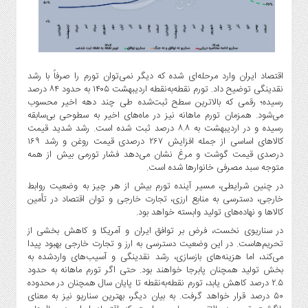
گاز
و
پتروشیمی
صنعت
و
اقتصاد ایران وارد مرحله‌ای شده که دیگر نمی‌توان تورم را صرفاً با رشد
خودرو
نقدینگی توضیح داد. تورم نقطه‌به‌نقطه اردیبهشت ۱۴۰۵ به حدود ۸۴ درصد
رسیده؛ رقمی که بالاترین سطح ثبت‌شده طی چند دهه اخیر محسوب
استارت
می‌شود. همزمان تورم ماهانه نیز در ماه‌های اخیر به سطوحی بی‌سابقه
آپ
رسیده و در اردیبهشت به ۸.۸ درصد ثبت شده است. رشد شدید قیمت
و
کالاهای اساسی از جمله افزایش ۲۶۷ درصدی قیمت روغن و رشد ۱۶۹
فن
درصدی قیمت گوشت و مرغ نشان می‌دهد فشار تورمی بیش از همه
آوری
متوجه سبد مصرفی خانوارها شده است.
در چنین شرایطی، مسیر آینده تورم بیش از هر چیز به وضعیت روابط
بانک
خارجی، دسترسی به منابع ارزی، تجارت خارجی و توان اقتصاد در تأمین
،
کالاها و نهاده‌های تولید وابسته خواهد بود.
بیمه
در سناریوی نخست، فرض بر توافق ایران و آمریکا و کاهش بخشی از
و
تحریم‌هاست. در این وضعیت دسترسی به ارز و تجارت خارجی بهبود پیدا
ارز
می‌کند، اما هزینه‌های بازسازی، رشد نقدینگی و آسیب‌های واردشده به
دیجیتال
بخش تولید همچنان پابرجا خواهند بود. حتی اگر تورم ماهانه به حدود
کشاورزی
۲.۵ درصد کاهش یابد، تورم نقطه‌به‌نقطه تا پایان سال همچنان در محدوده
۵۰ درصد قرار خواهد گرفت. به بیان دیگر، بهترین سناریو نیز به معنای
و