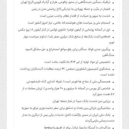
ترافیک سنگین صبحگاهی در محور چالوس، هراز و آزادراه قزوین-کرج-تهران
انفجار در مأرب و حمله پهپادی به نزدیکی کاخ ریاستی عدن در یمن
خدمت به میهن و صیانت از اقتدار نظام، واجب عینی است
انسجام ملی و سیاست های هوشمندانه دفاعی، نیاز امروز کشور است
اپل در آستانه رونمایی از آیفون اولترا؛ تاشوی لوکس در کنار آیفون ۱۸ پرو مکس
اضافه‌برداشت بانک‌ها از منابع بانک مرکزی صفر شد/ تداوم سیاست مهار
تورم
پیگیری جدی فولاد سنگان برای رفع موانع استخراج و حل مشکل کمبود
سنگ‌آهن
تخصیص ارز مواد اولیه از تیر ۱۴۰۴ بلاتکلیف مانده است
سخنگوی کمیسیون کشاورزی مجلس: ۴۲ درصد مطالبات گندمکاران پرداخت
نشده است
همبستگی ملی از سلاح ها قویتر است/ تفرقه اندازی گناه نابخشودنی
شاخص کل بورس در آستانه ۵ میلیون و ۶۰ هزار واحدی/ ارزش معاملات از
۵۷ همت عبور کرد
برپایی میز خدمت بانک سینا در نماز جمعه تهران
میانجیگری بارزانی بین بغداد و دمشق برای سفر نخست‌وزیر عراق به سوریه
بانک ملی ایران در مسیر بازگشت کامل؛ خدمات یکی پس از دیگری به مدار
خدمت‌رسانی بازمی‌گردند
مذاکره‌ای با آمریکا نداریم/ تبادل پیام از طریق واسطه‌ها