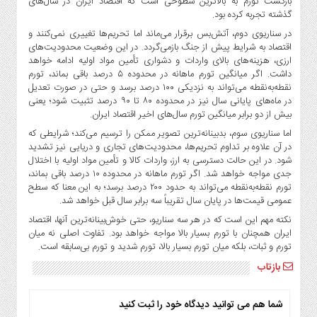
بازگشت تورم به بالاترین سطوحی است که اقتصاد ایران در سال‌های
صنایع
گذشته تجربه کرده بود.
غذایی
در سناریوی دوم، آتش‌بس برقرار می‌ماند اما تحریم‌ها تغییری نمی‌کنند و
سیاسی
اقتصاد به شرایط پیش از جنگ بازمی‌گردد. در این وضعیت محدودیت‌های
و
ارزی، هزینه‌های بالای واردات و دشواری تأمین مواد اولیه ادامه خواهد
بین
داشت. اگر میانگین تورم ماهانه در محدوده ۵ درصد باقی بماند، تورم
نقطه‌به‌نقطه می‌تواند به نزدیکی ۱۰۰ درصد برسد و حتی در صورت تعدیل
الملل
در ماه‌های پایانی سال نیز در محدوده ۸۰ تا ۹۰ درصد تثبیت شود؛ یعنی
نگاه
بیش از دو برابر میانگین تورم سال‌های اخیر اقتصاد ایران.
روز
اما سناریوی سوم، بدبینانه‌ترین تصویر ممکن را ترسیم می‌کند؛ شرایطی که
گوناگون
در آن علاوه بر تداوم تحریم‌ها، محدودیت‌های تجاری و دریایی نیز تشدید
شود. در این حالت دسترسی به ارز، واردات کالا و تأمین مواد اولیه با اختلال
جدی مواجه خواهد شد. اگر تورم ماهانه در محدوده ۱۰ درصد باقی بماند،
تورم نقطه‌به‌نقطه می‌تواند به حدود ۲۰۰ درصد برسد؛ به این معنا که سطح
عمومی قیمت‌ها در پایان سال تقریباً سه برابر سال قبل خواهد شد.
نکته مهم این است که در هر سه سناریو، حتی خوش‌بینانه‌ترین آنها، اقتصاد
ایران همچنان با تورم بسیار بالا مواجه خواهد بود. تفاوت اصلی نه میان
تورم و ثبات، بلکه میان تورم بسیار بالا، تورم شدید و تورم بی‌سابقه است.
بازتاب
شما هم می توانید دیدگاه خود را ثبت کنید