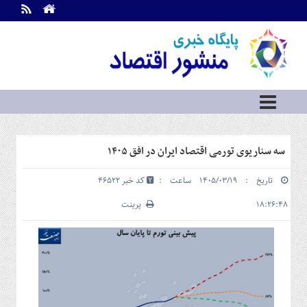
اطلاعات
تماس
تماس
با
ما
درباره
ما
سرویس
سه سناریوی تورمی اقتصاد ایران در افق ۱۴۰۵
ها
خانه
تاریخ : ۱۴۰۵/۰۳/۱۹ ساعت :
کد خبر 46522
بازار
سرمایه
۱۸:۲۶:۴۸
پرینت
و
بورس
مسکن
و
شهری
نفت،