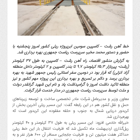
گاز
و
پتروشیمی
صنعت
و
خودرو
خط آهن رشت – کاسپین سومین ابرپروژه ریلی کشور امروز پنجشنبه با
استارت
حضور و دستور محمد مخبر، سرپرست ریاست جمهوری بهره برداری شد.
آپ
به گزارش منشور اقتصاد، راه آهن رشت – کاسپین به طول ۳۷ کیلومتر
و
(رشت- پیربازار ۲۵.۳ کیلومتر، ۹.۷ تا بندر کاسپین و ۲ کیلومتر داخل منطقه
فن
آزاد انزلی) که قرار بود در دومین سفر استانی رئیس جمهور شهید به بهره
آوری
برداری برسد و دائم بر تسریع و بهره برداری این پروژه مهم کشور و نیز
منطقه تاکید داشت امروز با گرامیداشت یاد و نام این شهید گرانقدر دولت
بانک
و ملت توسط سرپرست ریاست جمهوری در مدار خدمت قرار گرفت.
،
بیمه
معاون وزیر و مدیرعامل شرکت مادر تخصصی ساخت و توسعه زیربناهای
حمل و نقل کشور هم در این رابطه گفت: این مسیر ریلی آخرین بخش از
و
کریدور دریایی شمال به جنوب و حلقه مفقوده این کریدور است که
ارز
بهره‌برداری شد.
دیجیتال
خیرالله خادمی افزود: این مسیر ریلی به طول ۳۷ کیلومتر و ۴۰ کیلومتر
کشاورزی
ریل‌گذاری اردیبهشت ماه تکمیل شد که ظرفیت انتقال بار این خط ریلی
حداکثر هفت میلیون تن و ظرفیت جابجایی مسافر آن ۶۰۰ هزار نفر و به
و