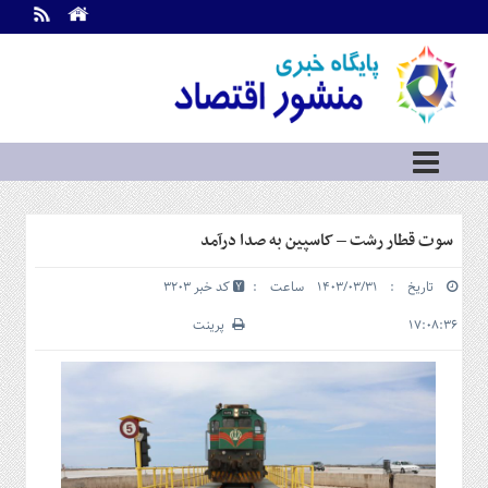
اطلاعات
تماس
تماس
با
ما
درباره
ما
سرویس
سوت قطار رشت – کاسپین به صدا درآمد
ها
خانه
تاریخ : ۱۴۰۳/۰۳/۳۱ ساعت :
کد خبر 3203
بازار
سرمایه
۱۷:۰۸:۳۶
پرینت
و
بورس
مسکن
و
شهری
نفت،