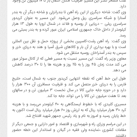
علت مسافر کمتر این مسیر، ظرفیت امکان انتقال بار تا ۱۰ میلیون تن وجود
صنایع
دارد.
غذایی
وی گفت: شاخه دیگری از این راه آهن تا بندرانزلی و شاخه دیگر آن به بندر
سیاسی
آستارا و شبکه سراسری ریل وصل می‌شود. این مسیر به عنوان کریدور
سراسری ریلی – دریایی از روسیه و فلاند در شمال اروپا به طول ۱۳ هزار
و
کیلومتر از داخل خاک جمهوری اسلامی ایران عبور کرده و به بندر بمبئی می
بین
رسد.
الملل
وی گفت: راه آهن رشت-کاسپین بخشی از پروژه حمل و نقل بین المللی
نگاه
است و با بهره برداری از آن بار و کالاهای شرق آسیا و هند به دریای خزر و
سپس به بندر آستراخان روسیه منتقل می شود.
روز
معاون وزیر راه گفت: این مسیر نسبت به مسیر فعلی که از کانال سوئز عبور
گوناگون
می کند مدت زمان ۴۵ روز را به ۲۵ روز و هزینه ها را تا ۳۰ درصد کاهش
می دهد.
طول این خط آهن که نقطه انتهایی کریدور جنوب به شمال است، خلیج
فارس را به دریای خزر متصل می کند و ظرفیت مسافری آن ۳۰۰ هزار را
دارد و در حوزه جابه جایی کالا در سال نخست ۳ میلیون تن و در سالهای
بعد تا هفت میلیون تن کالا را می تواند جابه جا کند.
مسیری کلیدی که با خطوط ایستگاهی به ۴۰ کیلومتر می‌رسد و با هزینه
کرد ۳۰ هزار میلیارد ریال که به ارزش روز ۶۰ هزار میلیارد ریال است اکنون به
خط پایان رسید و امروز به نام و یاد رئیس جمهور شهید افتتاح شد.
در این مراسم وزرای راه و شهرسازی و اقتصاد و امور دارایی و جمعی دیگر از
مقامات کشوری ،نماینده ولی فقیه در گیلان و استاندار این خطه حضور
داشتند.