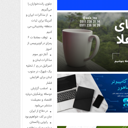
جلوی رانت‌خواران را
می‌گیریم
از مذاکرات ایران و
آمریکا برای ثبات
منطقه پشتیبانی می
کنیم
توقف معاملات ۶
رمزارز در کوین‌بیس از
امروز
آغاز دور سوم
مذاکرات لبنان و
اسرائیل در رم / تخلیه
یک شهرک در جنوب
لبنان برای افزایش
فشار
امشب گزارش
دوساله پزشکیان درباره
اقتصاد و معیشت
منتشر می‌شود
در دفاع از ایران
جان بر کف خواهیم بود
رایزنی پاکستان