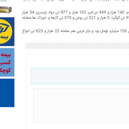
در تالار فرآورده‌های نفتی و پتروشیمی 184 هزار و 900 تن وکیوم باتوم، 140 هزار و 449 تن قیر، 102 هزار و 877 تن مواد پلیمری، 54 هزار
و 500 تن لوب کات، 39 هزار و 103 تن مواد شیمیایی، 13 هزار و 970 تن گوگرد، 5 هزار و 521 تن روغن و 570 تن گازها و خوراک ها معامله
همچنین تالار کشاورزی نیز شاهد معامله یک و نیم تن زعفران به ارزش 150 میلیارد تومان بود و بازار فرعی هم معامله 22 هزار و 623 تن انواع