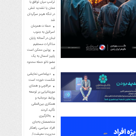
ترامپ میان توافق با
عمان یا تشدید تنش
در تنگه هرمز سرگردان
شد
حملات همزمان
اسرائیل به جنوب
لبنان در آستانه پایان
مذاکرات مستقیم
پوتین ممکن است
پاییز امسال به یک
عضو ناتو حمله محدود
کند
دیپلماسی نمایشی
شکست خورده است
عراقچی و همتای
موریتانیایی بر توسعه
روابط دوجانبه و
همکاری بین‌المللی
تأکید کردند
به‌کارگیری
متخصصان به‌جای
افراد سیاسی، راهکار
مدیریت معیشت/