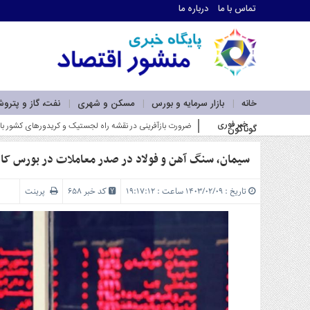
تماس با ما
درباره ما
اطلاعات
تماس
تماس
با
ما
خانه
بازار سرمایه و بورس
مسکن و شهری
نفت، گاز و پترو
درباره
خبر فوری
وزیر صمت بر گسترش همکاری‌های اقتصا_
گوناگون
ما
سرویس
ها
سیمان، سنگ آهن و فولاد در صدر معاملات در بورس کال
خانه
بازار
تاریخ : ۱۴۰۳/۰۲/۰۹ ساعت : ۱۹:۱۷:۱۲
کد خبر 658
پرینت
سرمایه
و
بورس
مسکن
و
شهری
نفت،