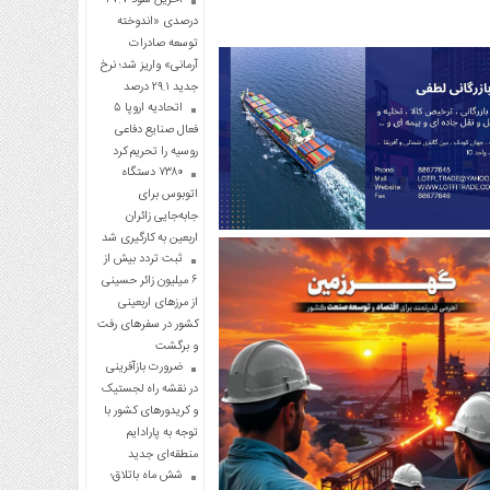
درصدی «اندوخته
توسعه صادرات
آرمانی» واریز شد؛ نرخ
جدید ۲۹.۱ درصد
اتحادیه اروپا ۵
فعال صنایع دفاعی
روسیه را تحریم کرد
۷۳۸۰ دستگاه
اتوبوس برای
جابه‌جایی زائران
اربعین به‌ کارگیری شد
ثبت تردد بیش از
۶ میلیون زائر حسینی
از مرزهای اربعینی
کشور در سفرهای رفت
و برگشت
ضرورت بازآفرینی
در نقشه راه لجستیک
و کریدورهای کشور با
توجه به پارادایم
منطقه‌ای جدید
شش ماه باتلاق؛