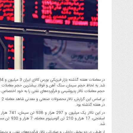
گاز
و
پتروشیمی
صنعت
و
خودرو
استارت
آپ
و
فن
آوری
بانک
شد. به لحاظ حجم سیمان، سنگ آهن و فولاد بیشترین حجم معاملات را د
،
حجم معاملات تالار پتروشیمی و فرآورده‌های نفتی را به خود اختصاص دا
بیمه
و
در هفته گذشته بود.
ارز
دیجیتال
کشاورزی
شد.
و