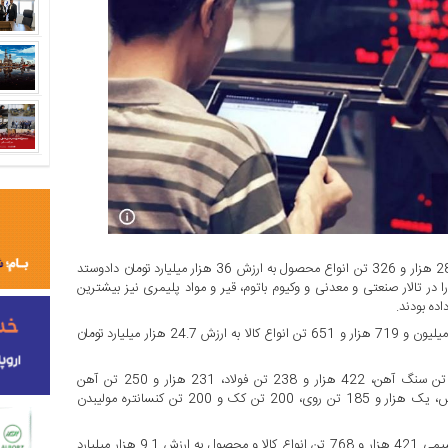
در معاملات هفته گذشته بازار فیزیکی بورس کالای ایران 3 میلیون و 284 هزار و 326 تن انواع محصول به ارزش 36 هزار میلیارد تومان دادوستد
ر تالار صنعتی و معدنی و وکیوم باتوم، قیر و مواد پلیمری نیز بیشترین
ده بودند.
بر اساس این گزارش، تالار محصولات صنعتی و معدنی شاهد معامله 2 میلیون و 719 هزار و 651 تن انواع کالا به ارزش 24.7 هزار میلیارد تومان
در این تالار یک میلیون و 297 هزار و 938 تن سیمان، 741 هزار تن سنگ آهن، 422 هزار و 238 تن فولاد، 231 هزار و 250 تن آهن
اسفنجی، 17 هزار و 210 تن آلومینیوم معامله، 7 هزار و 930 تن مس، یک هزار و 185 تن روی، 200 تن کک و 200 تن کنسانتره مولیبدن
از طرفی در دو بخش داخلی و صادراتی تالار فرآورده‌های نفتی و پتروشیمی 421 هزار و 768 تن انواع کالا و محصول به ارزش 9.1 هزار میلیارد