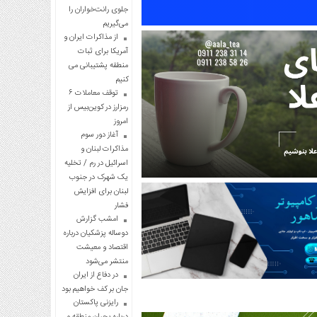
جلوی رانت‌خواران را
می‌گیریم
از مذاکرات ایران و
آمریکا برای ثبات
منطقه پشتیبانی می
کنیم
توقف معاملات ۶
رمزارز در کوین‌بیس از
امروز
آغاز دور سوم
مذاکرات لبنان و
اسرائیل در رم / تخلیه
یک شهرک در جنوب
لبنان برای افزایش
فشار
امشب گزارش
دوساله پزشکیان درباره
اقتصاد و معیشت
منتشر می‌شود
در دفاع از ایران
جان بر کف خواهیم بود
رایزنی پاکستان