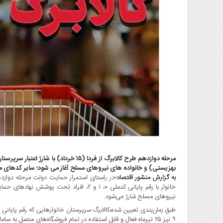
گاز
و
پتروشیمی
صنعت
و
خودرو
استارت
آپ
و
فن
آوری
بانک
،
بیمه
و
بهزیستی) و خانواده های نیروهای مسلح آغاز می شود؛ سایر کدهای ملی نیز به ترتیب در ۲۰ و ۲۵
به گزارش منشور اقتصاد-
ارز
خانوار با رقم پایانی کدملی ۰، ۱ و ۲، افراد 
دیجیتال
نیروهای مسلح شارژ می‌شود.
کشاورزی
و
۹ نیز ۲۵ تیرماه فعال و قابل استفاده در تمام فروشگاه‌های متصل به سامانه کالابرگ خواهد بود.