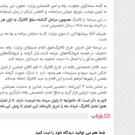
صنایع
به گفته سخنگوی معاونت رفاه و امور اقتصادی وزارت تعاون، این زمانب
غذایی
به نوعی موجب توزیع متوازن مراجعات و کاهش تراکم در زمان استفاده از
سیاسی
در این مرحله از کالابرگ
همچون مراحل گذشته مبلغ کالابرگ به ازای هر
و
در لایحه بودجه ۱۴۰۵ درحال تخصیص است.
بین
علیرغم آنکه پیشنهاداتی از سوی وزارت کار به سازمان برنامه و بودج
الملل
است.
نگاه
روز
تخفیف در قفسه فروشگاه‌های عرضه کننده قرار گرفته و فروشگاه‌های
کالاهای مذکور را با اعمال ۱۰ درصد تخفیف به خریداران عرضه کنند.
گوناگون
سبد اقلام اختصاص یافته در طرح کالاب
امکان خرید میوه و سبزیجات هم وجود دارد. با تدارک صورت گرفته خری
بعضی از شهرها فراهم شده و این اقلام به سبد کالابرگ اضافه شده‌اند.
بر اساس ماده ۳ آیین‌نامه «تضمین امنیت غذایی و حمایت معیش
فصلی مورد ارزیابی قرار گیرد و مبلغ اعتبار تخصیص یافته بازنگری و به‌ر
لازم به ذکر است که خانوارها تا پایان مرداد ماه فرصت دارند تا از اعتب
هنوز اعتبار کالابرگ خرداد ماه را خرج نکرده‌اند این اعتبار تا پایان تیر ماه
بازتاب
شما هم می توانید دیدگاه خود را ثبت کنید