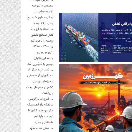
درصدی «اندوخته
توسعه صادرات
آرمانی» واریز شد؛ نرخ
جدید ۲۹.۱ درصد
اتحادیه اروپا ۵
فعال صنایع دفاعی
روسیه را تحریم کرد
۷۳۸۰ دستگاه
اتوبوس برای
جابه‌جایی زائران
اربعین به‌ کارگیری شد
ثبت تردد بیش از
۶ میلیون زائر حسینی
از مرزهای اربعینی
کشور در سفرهای رفت
و برگشت
ضرورت بازآفرینی
در نقشه راه لجستیک
و کریدورهای کشور با
توجه به پارادایم
منطقه‌ای جدید
شش ماه باتلاق؛