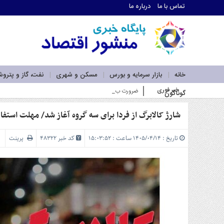
تماس با ما
درباره ما
اطلاعات
تماس
تماس
با
ما
خانه
بازار سرمایه و بورس
مسکن و شهری
نفت، گاز و پترو
درباره
خبر فوری
ضرورت بازآفرینی در نقشه راه لجستیک و کریدورهای کشور با تو
گوناگون
ما
سرویس
ها
شارژ کالابرگ از فردا برای سه گروه آغاز شد/ مهلت استفاده
خانه
بازار
تاریخ : ۱۴۰۵/۰۴/۱۴ ساعت : ۱۵:۰۳:۵۲
کد خبر 48322
پرینت
سرمایه
و
بورس
مسکن
و
شهری
نفت،