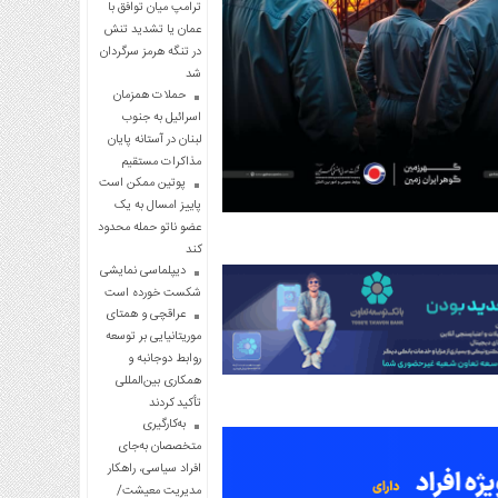
ترامپ میان توافق با
عمان یا تشدید تنش
در تنگه هرمز سرگردان
شد
حملات همزمان
اسرائیل به جنوب
لبنان در آستانه پایان
مذاکرات مستقیم
پوتین ممکن است
پاییز امسال به یک
عضو ناتو حمله محدود
کند
دیپلماسی نمایشی
شکست خورده است
عراقچی و همتای
موریتانیایی بر توسعه
روابط دوجانبه و
همکاری بین‌المللی
تأکید کردند
به‌کارگیری
متخصصان به‌جای
افراد سیاسی، راهکار
مدیریت معیشت/