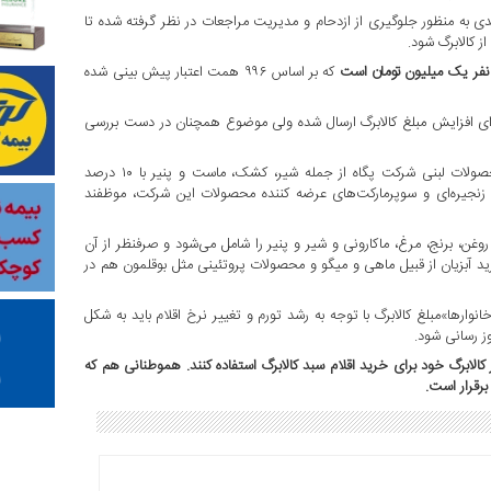
ندی به منظور جلوگیری از ازدحام و مدیریت مراجعات در نظر گرفته شده تا
 کالابرگ شود.
 نفر یک میلیون تومان است
که بر اساس ۹۹۶ همت اعتبار پیش بینی شده
ه برای افزایش مبلغ کالابرگ ارسال شده ولی موضوع همچنان در دست بررسی
در مرحله قبل اجرای طرح کالابرگ،طبق اعلام مسئولان وزارت رفاه، محصولات لبنی شرکت پگاه از جمله شیر، کشک، ماست و پنیر با ۱۰ درصد
 زنجیره‌ای و سوپرمارکت‌های عرضه کننده محصولات این شرکت، موظفند
رگ ۱۱ قلم کالای اساسی از قبیل روغن، برنج، مرغ، ماکارونی و شیر و پنیر را شامل می‌شود و صرفنظر از آن
د آبزیان از قبیل ماهی و میگو و محصولات پروتئینی مثل بوقلمون هم در
تی خانوارها»مبلغ کالابرگ با توجه به رشد تورم و تغییر نرخ اقلام باید به شکل
وز رسانی شود.
ار کالابرگ خود برای خرید اقلام سبد کالابرگ استفاده کنند. هموطنانی هم که
 برقرار است.