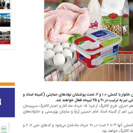
مرحله دوازدهم طرح کالابرگ از فردا (۱۵ خرداد) با شارژ اعتبار سرپرستان خانوار با کدملی ۰، ۱ و ۲، تحت پوششان نهادهای حمایتی (کمیته امداد و
 تیرماه فعال خواهند شد.
در راستای استمرار حمایت‌ دولت مرحله دوازدهم اجرای طرح کالابرگ از فردا ۱۵ خرداد ماه آغاز و اعتبار کالابرگ سرپرستان
تحت پوشش نهادهای حمایتی اعم از کمیته امداد امام خمینی (ره) و سازمان بهزیستی و خانواده‌های
طبق زمان‌بندی تعیین شده،کالابرگ سرپرستان خانوارهایی که رقم پایانی کدملی آنها ۳ تا ۶ است در ۲۰ خرداد ماه شارژ می‌شود و کدهای ملی ۷، ۸ و