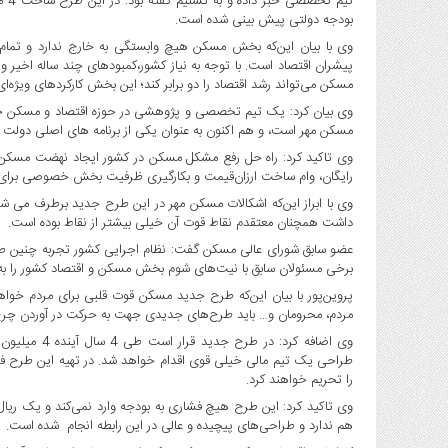
تیم
صنایع
بودجه دولتی پیش بینی شده است.
غذایی
وی با بیان این‌که بخش مسکن هیچ وابستگی به خارج ندارد و تمام ن
سیاسی
پیشران اقتصاد است. با توجه به نیاز کشور،‌کمبودهای چند ساله اخی
و
مسکن می‌تواند رشد اقتصاد را دو برابر کند؛ این بخش کارکردهای ویژه‌ا
بین
الملل
مسکن مهر است، و هم اکنون به عنوان یکی از برنامه های اصلی دولت مرد
نگاه
وی تاکید کرد: راه حل رفع مشکل مسکن در کشور ایجاد نهضت مسکن
روز
رایگان، وام ساخت ارزان‌قیمت و بکارگیری ظرفیت بخش خصوصی بر
گوناگون
وی با ابراز این‌که اشکالات مسکن مهر در این طرح جدید برطرف می شود
داشت همچنان معتقدم نقاط قوت آن خیلی بیشتر از نقاط بوده است.
عضو سابق شورای عالی مسکن گفت:‌ نظام اجرایی کشور تجربه چنین طرح
برخی مسئولان سابق با نیت‌های شوم بخش مسکن و اقتصاد کشور را به 
پروین‌پور با بیان این‌که طرح جدید مسکن قوت قلبی برای مردم خواهد ب
مردم، محرومان و… باید طرح‌های جدیدی جهت به حرکت در آوردن چرخ 
وی اضافه کرد:
را تحریم‌ خواهند کرد.
وی تاکید کرد: این طرح هیچ فشاری به بودجه وارد نمی‌کند و یک ریال
هم ندارد و طراحی‌های پیچیده و عالی در این رابطه انجام شده است.