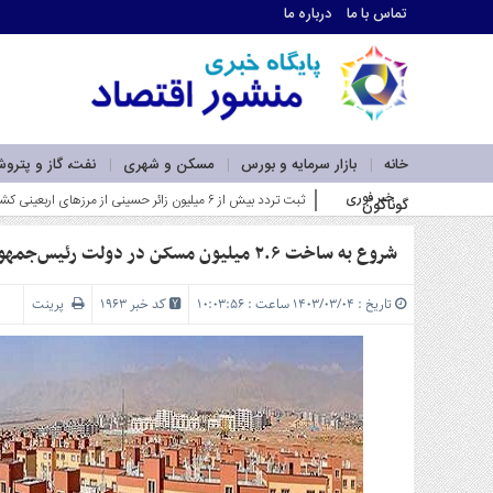
تماس با ما
درباره ما
اطلاعات
تماس
تماس
با
ما
خانه
بازار سرمایه و بورس
مسکن و شهری
نفت، گاز و پترو
درباره
خبر فوری
ضرورت بازآفرینی در نقشه راه لجستیک و کریدورها_
گوناگون
ما
سرویس
ها
شروع به ساخت ۲.۶ میلیون مسکن در دولت رئیس‌جمهور شهید
خانه
بازار
تاریخ : ۱۴۰۳/۰۳/۰۴ ساعت : ۱۰:۰۳:۵۶
کد خبر 1963
پرینت
سرمایه
و
بورس
مسکن
و
شهری
نفت،