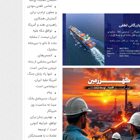
احتمال اصابت پرتابه
تماس تلفنی مودی
و معاون ترامپ برای
گسترش همکاری
راهبردی هند و آمریکا
توافق مکه علیه
ایران نیست / مشابه
ماده ۵ ناتو با دبیرخانه
مشترک
انجمن‌های
اسلامی بخشی از بدنه
تربیتی مدارس است
تنها راه پایان جنگ
آمریکا علیه ایران،
دیپلماسی است
پیام
تبریک مدیرعامل بانک
سینا به مناسبت روز
خبرنگار
بهترین زمان برای
توافق، شرایط کنونی
است / توسعه
تعاملات با همسایگان