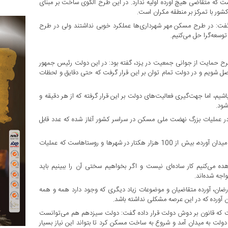
 که متقاضی هیچ آورده اولیه ندارد. در این طرح الگوی ساخت بر مبنای
ور با تمرکز بر منطقه مکران است.
، گفت: در طرح مسکن مهر شهرداری‌ها عملکرد خوبی نداشتند ولی در طرح
وسعه‌گرا حل می‌کنیم.
رسازی اواخر ماه گذشته در مراسم واگذاری 5008 زمین طرح حمایت از جوانی جمعیت در یزد، گفته بود: در این دولت رئیس جمهور
حاصل شویم و در دولت تمام توان بر این قرار گرفت که حتی دقایق و لحظات
م، اما جهت‌گیری فعالیت‌های دولت بر این قرار گرفته که از هر دقیقه و
شود.
 میلیون و 600 هزار واحد مسکونی در عملیات بزرگ نهضت ملی مسکن در سراسر کشور آغاز شده که عدد قابل
وی بیان کرد: از سوی دیگر میزان زمینی که دولت در این پروژه بزرگ به میدان آورده، بیش از 100 هزار هکتار در شهرها و روستاهاست که عملیات
می‌کنیم کار ساده‌ای نیست و اگر بخواهیم سختی آن را ببینیم باید
اجه شده‌اند.
ارضان، آورده متقاضیان و موضوعات زیاد دیگری که وجود دارد همه و همه
 آورده که در این عرصه مشکلی نداشته باشد.
ت که قانون بر دوش دولت قرار داده گفت: دولت سیزدهم هم می‌توانست
لت به میدان آمد و شروع به ساخت مسکن کرد تا بتواند این نیاز بسیار