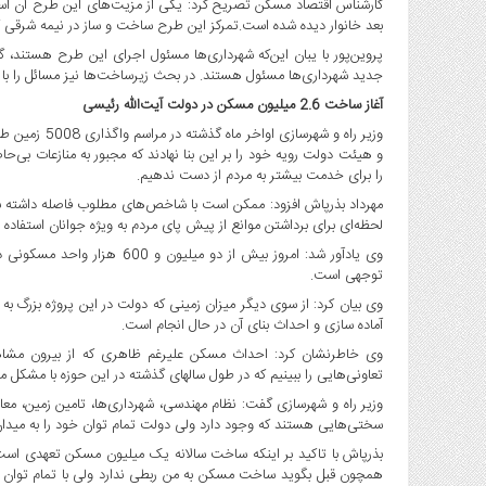
کارشناس اقتصاد مسکن تصریح کرد:‌ یکی از مزیت‌های این طرح آن است
بعد خانوار دیده شده است.تمرکز این طرح ساخت و ساز در نیمه شرقی کش
پروین‌پور با یبان این‌که شهرداری‌ها مسئول اجرای این طرح هستند
جدید شهرداری‌ها مسئول هستند. در بحث زیرساخت‌ها نیز مسائل را با ت
آغاز ساخت 2.6 میلیون مسکن در دولت آیت‌الله رئیسی
وزیر راه و شه
و هیئت دولت رویه خود را بر این بنا نهادند که مجبور به منازعات بی‌
را برای خدمت بیشتر به مردم از دست ندهیم.
مهرداد بذرپاش افزود: ممکن است با شاخص‌های مطلوب فاصله داشته باشی
لحظه‌ای برای برداشتن موانع از پیش پای مردم به ویژه جوانان استفاده 
وی یادآور شد: امروز بیش از دو
توجهی است.
آماده سازی و احداث بنای آن در حال انجام است.
وی خاطرنشان کرد: احداث مسکن علیرغم ظاهری که از بیرون مشاهده 
تعاونی‌هایی را ببینیم که در طول ‌سالهای گذشته در این حوزه با مشکل مو
وزیر راه و شهرسازی گفت: نظام مهندسی، شهرداری‌ها، تامین زمین، مع
سختی‌هایی هستند که وجود دارد ولی دولت تمام توان خود را به میدان
بذرپاش با تاکید بر اینکه ساخت سالانه یک میلیون مسکن تعهدی اس
همچون قبل بگوید ساخت مسکن به من ربطی ندارد ولی با تمام توان دو