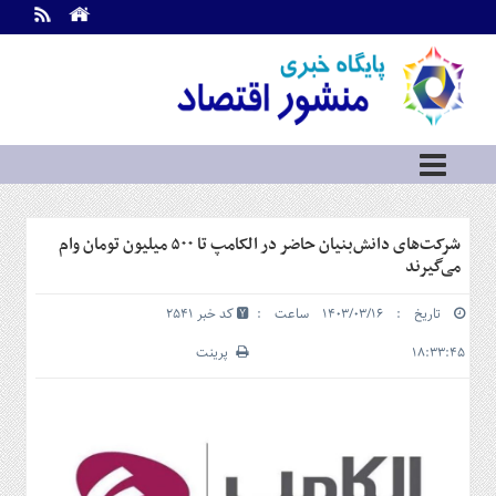
اطلاعات
تماس
تماس
با
ما
درباره
ما
سرویس
شرکت‌های دانش‌بنیان حاضر در الکامپ تا ۵۰۰ میلیون تومان وام
ها
خانه
می‌گیرند
بازار
تاریخ : ۱۴۰۳/۰۳/۱۶ ساعت :
کد خبر 2541
سرمایه
و
۱۸:۳۳:۴۵
پرینت
بورس
مسکن
و
شهری
نفت،