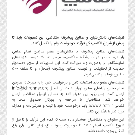
گاز
و
پتروشیمی
صنعت
و
شرکت‌های دانش‌بنیان و صنایع پیشرفته متقاضی این تسهیلات باید تا
خودرو
پیش از شروع الکامپ کل فرآیند درخواست وام را تکمیل کنند.
استارت
شرکت‌های صنایع پیشرفته یا دانش‌بنیان عضو سازمان نظام صنفی
آپ
رایانه‌ای حاضر در نمایشگاه «الکامپ» می‌توانند ۷۰ درصد هزینه‌های
و
نمایشگاهی را به‌صورت وام دریافت کنند. این تسهیلات از سوی «صندوق
فن
حمایت از تحقیقات و توسعه صنایع پیشرفته (صحا)» و تا سقف ۵۰۰
آوری
میلیون تومان ارائه می‌شود.
بانک
شرکت‌های عضو باید اطلاعات کامل و درخواست خود را به دبیرخانه سازمان
نظام صنفی رایانه‌ای استان تهران به نشانی ایمیل Info@tehrannsr.org
،
ارسال کنند. پس‌ازآن، این معرفی‌نامه به نشانی ایمیل متقاضی ارسال
بیمه
خواهد شد. متقاضیان با مراجعه به پورتال صندوق صحا به
و
نشانی
، باید درخواست خود را ثبت و معرفی‌نامه و مدارک
www.airdfh.ir
ارز
مورد نیاز را بارگذاری کنند.
دیجیتال
این سازمان به متقاضیان هشدار داده است که تمام این فرآیند را تا قبل از
کشاورزی
شروع الکامپ انجام دهند تا درصورت وجود مانع، زمان کافی برای رفع
و
اشکال وجود داشته باشد.