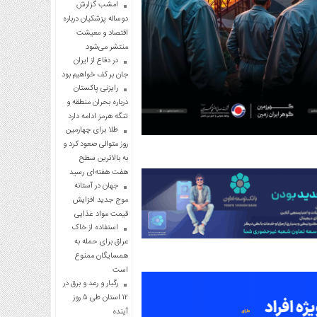
امشب گزارش
دوساله پزشکیان درباره
اقتصاد و معیشت
منتشر می‌شود
در دفاع از ایران
جان بر کف خواهیم بود
رایزنی پاکستان
درباره بحران منطقه و
تنگه هرمز ادامه دارد
طلا برای چهارمین
روز متوالی صعود کرد و
به بالاترین سطح
هفت هفته‌ای رسید
جهان در آستانه
موج جدید افزایش
قیمت مواد غذایی
استفاده از خاک
عراق برای حمله به
همسایگان ممنوع
است
رگبار و رعد و برق در
۱۲ استان طی ۵ روز
آینده