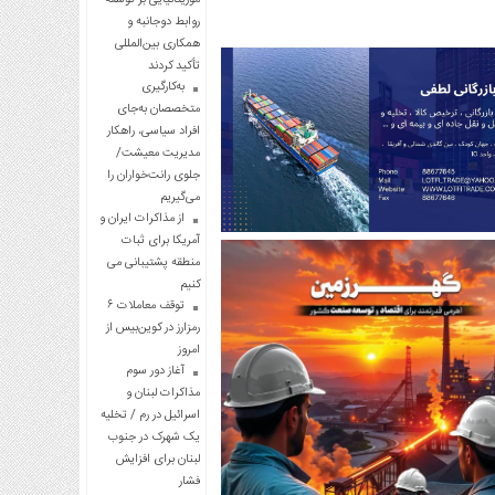
روابط دوجانبه و
همکاری بین‌المللی
تأکید کردند
به‌کارگیری
متخصصان به‌جای
افراد سیاسی، راهکار
مدیریت معیشت/
جلوی رانت‌خواران را
می‌گیریم
از مذاکرات ایران و
آمریکا برای ثبات
منطقه پشتیبانی می
کنیم
توقف معاملات ۶
رمزارز در کوین‌بیس از
امروز
آغاز دور سوم
مذاکرات لبنان و
اسرائیل در رم / تخلیه
یک شهرک در جنوب
لبنان برای افزایش
فشار