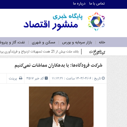
تماس با ما
درباره ما
اطلاعات
تماس
تماس
با
ما
خانه
بازار سرمایه و بورس
مسکن و شهری
نفت، گاز و پترو
درباره
خبر فوری
فاز اول نی_
گوناگون
ما
سرویس
ها
شرکت فرودگاه‌ها: با بدهکاران مماشات نمی‌کنیم
خانه
بازار
تاریخ : ۱۴۰۳/۰۴/۰۶ ساعت : ۱۱:۱۲:۲۱
کد خبر 3517
پرینت
سرمایه
و
بورس
مسکن
و
شهری
نفت،