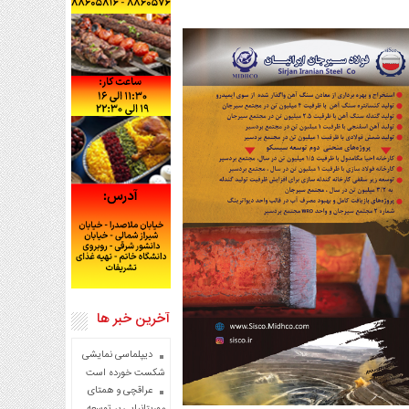
آخرین خبر ها
دیپلماسی نمایشی
شکست خورده است
عراقچی و همتای
موریتانیایی بر توسعه