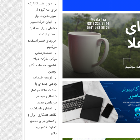
واریز اعتبار کالابرگ
برای سه گروه از
سرپرستان خانوار
ایران طرف بسیار
دشواری برای مذاکره
است/ از تمام
ابزارهای فشار استفاده
می‌کنیم
خدمت‌رسانی
موکب شرکت فولاد
شاهرود به جاماندگان
اربعین
توسعه خدمات
رفاهی جاده‌ای با
احداث ۵۹۸ مجتمع
خدماتی – رفاهی
بین‌راهی جدید
امضای یادداشت
تفاهم همکاری ایران و
پاکستان برای تحقق
تجارت ۱۰ میلیارد
دلاری