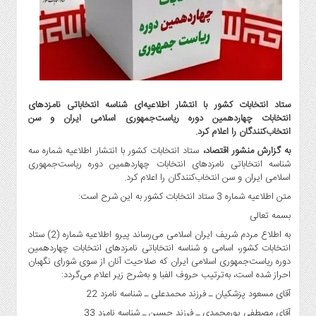
گاز
و
پتروشیمی
صنعت
و
خودرو
ستاد انتخابات کشور با انتشار اطلاعیه‌ای شناسه انتخاباتی نامزدهای
استارت
انتخابات چهاردهمین دوره ریاست‌جمهوری اسلامی ایران و سن
آپ
انتخاب‌کنندگان را اعلام کرد.
و
به گزارش منشور اقتصاد،
ستاد انتخابات کشور با انتشار اطلاعیه شماره سه
فن
شناسه انتخاباتی نامزدهای انتخابات چهاردهمین دوره ریاست‌جمهوری
آوری
اسلامی ایران و سن انتخاب‌کنندگان را اعلام کرد.
بانک
متن اطلاعیه شماره 3 ستاد انتخابات کشور به این شرح است:
،
بسمه تعالی
بیمه
به اطلاع مردم شریف ایران اسلامی می‌رساند پیرو اطلاعیه شماره (2) ستاد
و
انتخابات کشور، اسامی و شناسه انتخاباتی نامزدهای انتخابات چهاردهمین
ارز
دوره ریاست‌جمهوری اسلامی ایران که صلاحیت آنان از سوی شورای نگهبان
دیجیتال
احراز شده است، به‌ترتیب حروف الفبا و به‌شرح زیر اعلام می‌گردد:
کشاورزی
آقای مسعود پزشکیان ـ فرزند محمدعلی ـ شناسه نامزد 22
و
آقای مصطفی پورمحمدی ـ فرزند حسین ـ شناسه نامزد 33