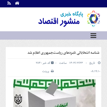
اطلاعات
تماس
تماس
با
ما
درباره
ما
سرویس
شناسه انتخاباتی نامزدهای ریاست‌جمهوری اعلام شد
ها
خانه
تاریخ : ۱۴۰۳/۰۳/۲۳ ساعت :
کد خبر 2840
بازار
سرمایه
۰۸:۱۹:۱۰
پرینت
و
بورس
مسکن
و
شهری
نفت،