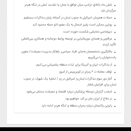
شش ماه باتلاق؛ ترامپ میان توافق با عمان یا تشدید تنش در تنگه هرمز
سرگردان شد
حملات همزمان اسرائیل به جنوب لبنان در آستانه پایان مذاکرات مستقیم
پوتین ممکن است پاییز امسال به یک عضو ناتو حمله محدود کند
دیپلماسی نمایشی شکست خورده است
عراقچی و همتای موریتانیایی بر توسعه روابط دوجانبه و همکاری بین‌المللی
تأکید کردند
به‌کارگیری متخصصان به‌جای افراد سیاسی، راهکار مدیریت معیشت/ جلوی
رانت‌خواران را می‌گیریم
از مذاکرات ایران و آمریکا برای ثبات منطقه پشتیبانی می کنیم
توقف معاملات ۶ رمزارز در کوین‌بیس از امروز
آغاز دور سوم مذاکرات لبنان و اسرائیل در رم / تخلیه یک شهرک در جنوب
لبنان برای افزایش فشار
امشب گزارش دوساله پزشکیان درباره اقتصاد و معیشت منتشر می‌شود
در دفاع از ایران جان بر کف خواهیم بود
رایزنی پاکستان درباره بحران منطقه و تنگه هرمز ادامه دارد