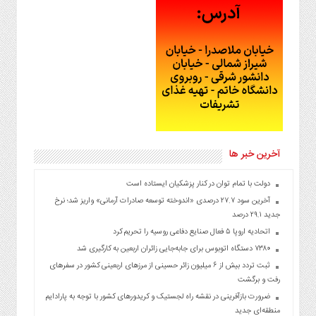
آخرین خبر ها
دولت با تمام توان در کنار پزشکیان ایستاده است
آخرین سود ۲۷.۷ درصدی «اندوخته توسعه صادرات آرمانی» واریز شد؛ نرخ
جدید ۲۹.۱ درصد
اتحادیه اروپا ۵ فعال صنایع دفاعی روسیه را تحریم کرد
۷۳۸۰ دستگاه اتوبوس برای جابه‌جایی زائران اربعین به‌ کارگیری شد
ثبت تردد بیش از ۶ میلیون زائر حسینی از مرزهای اربعینی کشور در سفرهای
رفت و برگشت
ضرورت بازآفرینی در نقشه راه لجستیک و کریدورهای کشور با توجه به پارادایم
منطقه‌ای جدید