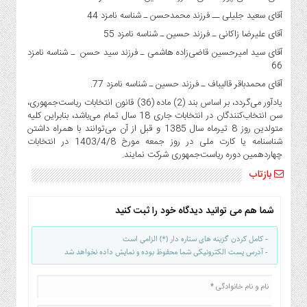
صنایع
آقای سعید جلیلی ــ فرزند محمدحسن ـ شناسه نامزد 44
غذایی
آقای علیرضا زاکانی ـ فرزند حسین ـ شناسه نامزد 55
سیاسی
آقای سید امیرحسین قاضی‌زاده هاشمی ـ فرزند سید حسن ـ شناسه نامزد
و
66
بین
آقای محمدباقر قالیباف ـ فرزند حسین ـ شناسه نامزد 77.
الملل
یادآور می‌گردد، بر اساس بند (2) ماده (36) قانون انتخابات ریاست‌جمهوری،
نگاه
سن انتخاب‌کنندگان در انتخابات جاری 18 سال تمام می‌باشد، بنابراین کلیه
روز
متولدین روز 8 تیرماه سال 1385 و قبل از آن می‌توانند با همراه داشتن
گوناگون
شناسنامه یا کارت ملی در روز جمعه مورخ 1403/4/8 در انتخابات
چهاردهمین دوره ریاست‌جمهوری شرکت نمایند.
بازتاب
شما هم می توانید دیدگاه خود را ثبت کنید
- کامل کردن گزینه های ستاره دار (*) الزامی است
- آدرس پست الکترونیکی شما محفوظ بوده و نمایش داده نخواهد شد