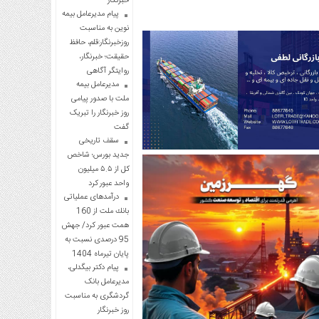
خبرنگار
پیام مدیرعامل بیمه
نوین به مناسبت
روزخبرنگار:قلم، حافظ
حقیقت؛ خبرنگار،
روایتگر آگاهی
مدیرعامل بیمه
ملت با صدور پیامی
روز خبرنگار را تبریک
گفت
سقف تاریخی
جدید بورس؛ شاخص
کل از ۵.۵ میلیون
واحد عبور کرد
درآمدهای عملیاتی
بانك ملت از 160
همت عبور كرد/ جهش
95 درصدی نسبت به
پایان تیرماه 1404
پیام دکتر بیگدلی،
مدیرعامل بانک
گردشگری به مناسبت
روز خبرنگار