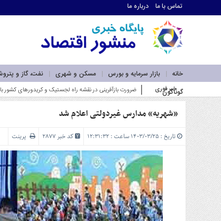
تماس با ما
درباره ما
اطلاعات
تماس
تماس
با
ما
خانه
بازار سرمایه و بورس
مسکن و شهری
نفت، گاز و پترو
درباره
خبر فوری
وزیر صمت بر گسترش _
گوناگون
ما
سرویس
ها
«شهریه» مدارس غیردولتی اعلام شد
خانه
بازار
تاریخ : ۱۴۰۳/۰۳/۲۵ ساعت : ۱۲:۳۱:۳۲
کد خبر 2877
پرینت
سرمایه
و
بورس
مسکن
و
شهری
نفت،