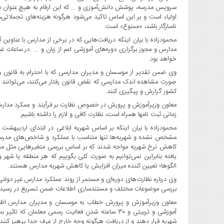
سرویس مدرسه، پوشش دانش‌آموزی و … که این ارقام به هیچ عنوان با شه
اولیاء است و بر این اساس تاکید می‌شود هرگونه هزینه‌های تجملاتی،
ناسازگار باشد، «ممنوع» است.
محمودزاده با بیان اینکه دریافت‌هایی که در برخی از مدارس با عناوین
مدارس و مجوز برگزاری دوره‌های آموزشی اعم از زبان و … در ساعات غ
خواهد بود.
وی ضمن تقدیر از موسسان و مدیران مدارسی که با احترام به قانون و م
صورت مشاهده اندک مدارسی که نقض قانون رفتار می‌کنند، می‌توانند گ
کشور گزارش و پیگیری کنند.
معاون وزیرآموزش و پرورش در خصوص نظارت بر فرآیند و عمکرد مدارس غی
زمانی ثبت نامها همراه است، نظارت کافی و لازم را داشته باشیم.
محمودزاده با بیان اینکه بر اساس شهریه ابلاغی در ابتدای اردیبهش
مشخص نشده و شهریه‌ها تنها متناسب با عملکرد و شاخص‌های مدرسه ت
کاهش نرخ شهریه مواجه شدند که بر اساس بررسی متغیرهایی مثل م
یافته بنابراین نمی‌توانیم به صورت کلی بگوییم که هر منطقه یا ش
الگوها؛ تعیین کننده میزان افزایش یا کاهش شهریه مدارس هستند.
وی درباره نظارت‌های دوره‌ای و مستمر از روند عملکرد مدارس غیر دولت
بررسی موضوعات مختلف و مستندسازی اطلاعات ضمن تسریع در رسیدگی ب
معاون وزیرآموزش و پرورش خطاب به موسسان و مدیران مدارس اظهار
آموزشی و تربیتی و ۳۰ ساعته شدن فعالیت رسمی معلما
شهریه قرار دهند و از دریافت هرگونه وجه خارج از عرف جدا پرهیز کنند.