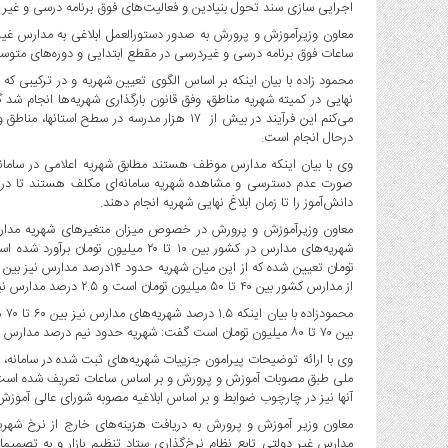
صنایع
اجرایی سازی سند تحول بنیادین و فعالیت‌های فوق برنامه درسی و غیر
غذایی
معاون وزیرآموزش و پرورش به صدور دستورالعمل ابلاغی به مدارس غیر
ساعات فوق برنامه درسی و غیردرسی در مقطع ابتدایی و دوره‌های متو
سیاسی
و
بین
می‌کنم این فرآیند در بیش از ۱۷ هزار مدرسه در
الملل
درحال انجام است.
نگاه
وی با بیان اینکه مدارس موظف هستند مطابق شهریه اعلامی در سامان
روز
صورت عدم دسترسی و مشاهده شهریه سامانه‌ای مکلف هستند تا در تواف
دانش‌آموز را تا زمان ابلاغ نهایی شهریه انجام دهند.
گوناگون
از مدارس کشور بین ۴۰ تا ۵۰ میلیون تومان است و ۲.۵ درصد مدارس نیز شهریه‌هایی بین ۵۰ تا ۶۰ میلیون تومان خواهند داشت.
مح
بین ۷۰ تا ۸۰ میلیون تومان است گفت: شهریه حدود نیم درصد مدارس پس از بررسی و توافق در سامانه اعلام می‌شود.
وی با ارائه توضیحات پیرامون جزییات شهریه‌های ثبت شده در سامانه، ا
ملی طبق مصوبات آموزش و پرورش و بر اساس ساعات تعریف شده است و
آنها نیز در چارچوب ضوابط و بر اساس ابلاغیه مصوبه شورای عالی آموزش
معاون وزیر آموزش و پرورش به دریافت هزینه‌های خارج از نرخ شهری
مدارس غیر دولتی تابع نظام نرخ‌گذاری ستاد تنظیم بازار و به تصمیما