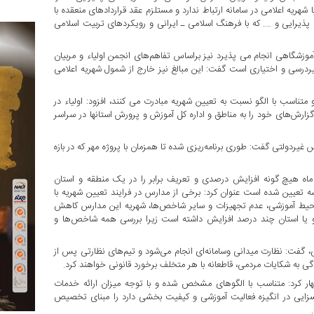
ریه اعلامی در سامانه ارتباط ندارد و مستلزم عقد قراردادهای منعقده با
 پذیرایی و …. که با فرهنگ اسلامی ـ ایرانی و رویکردهای تربیت اسلامی
 آموزشگاهی انجام می پذیرد نیز براساس تفاهم‌های انجمن اولیاء و مربیان
یردرسی و اختیاری است گفت: این مبالغ نیز خارج از شمول شهریه اعلامی
تناسب با الگو نسبت به تعیین شهریه مبادرت می کنند، افزود: اولیاء در
زارش‌های خود را به مناطق و اداره کل آموزش و پرورش استانها در سراسر
ردولتی گفت: طوری برنامه‌ریزی شده تا همزمان با پروژه مهر که در بازه
ت ماه هیچ گونه افزایش درصدی و تعریف برابر را در یک منطقه و استان
عیین شده است عنوان کرد: برخی از مدارس در فرایند تعیین شهریه با
حیط آموزشی، عدم تجهیزات و سایر شاخص‌ها، شهریه این مدارس کاهش
هر و یا استان چند درصد افزایش داشته است زیرا بررسی همه شاخص‌ها و
ی، گفت: نظارت میدانی وسامانه‌ای انجام می‌شود و تیم‌های نظارتی پس از
ه شکایات مردمی، قاطعانه با هر متخلف برخورد قانونی خواهند کرد.
 کرد: متناسب با الگوهای مشخص شده و با توجه میزان ارائه خدمات
ن که تاثیر بسزایی در انگیزه فعالیت آموزشی و کیفیت بخشی دارد را مبنای تخصیص