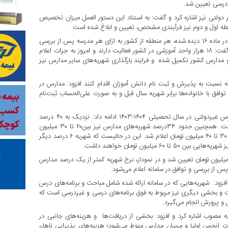
 درسی تعیین شد.
 دولتی نیز اشاره کرد و گفت: به استناد این دستور العمل میزان تخصیص
سطه اول و دوم نیز فرآیندی مشخص، تعیین و ابلاغ شده است.
محمود زاده با بیان اینکه بر اساس الگوی تعیین شهریه و در ترکیبی که در ماده ۱۶ دیده شده، هر منطقه از کشور به ازای هر مدرسه پس از بررسی
نهایی در کمیته شهریه مناطق، وفق قانون بارگذاری شهریه‌ها انجام شد گفت: ۱۸ هزار واحد آموزشی در کشور فعالیت دارند و امروز به جرات اعلام
 سطح استانها، مناطق و مدارس کشور تکمیل شده و فرایند بارگذاری شهریه‌های سایر مدارس نیز
ه نسبت به پذیرش و ثبت نام دانش آموزان اقدام کنند افزود: مدارس در
ق با خانواده‌ها برابر شهریه سال قبل و به صورت علی‌الحساب ثبت‌نام
معاون وزیرآموزش و پرورش در خصوص میزان متغیرهای شهریه مدارس غیردولتی در سال تحصیلی ۱۴۰۴-۱۴۰۳ ادامه داد: نزدیک به ۴۰ درصد
شهریه‌های مدارس در کشور بین ۱۰ تا ۲۰ میلیون تومان برآورد شده است. همچنین حدود ۳۴درصد شهریه‌های مدارس نیز بین۲۰ تا ۳۰ میلیون
تومان تعیین شده که از این میان شهریه حدود ۱۴درصد مدارس نیز بین ۳۰ تا ۴۰ میلیون تومان اعلام شد. این در حالیست که شهریه ۶ درصد دیگر
مودزاده با بیان اینکه ۱.۵ درصد شهریه‌های مدارس نیز بین ۶۰ تا ۷۰ میلیون تومان تعیین شد و در نمودار، نرخ شهریه کمتر از یک درصد مدارس
فزود: شهریه‌هایی که در سامانه ارائه شده شامل مباحث و برنامه‌های درس
 بخشی دیگری نیز مربوط به فوق برنامه‌های درسی و غیردرسی است که
 و پرورش انجام می‌گیرد.
ه مصوب اشاره کرد و افزود: بخشی از دریافت‌ها و هزینه‌های جانبی در
ت انجمن اولیا و مربیان مدارس منوط می‌شود؛ هزینه‌های پذیرایی ناهار،