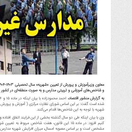
گاز
و
پتروشیمی
صنعت
و
خودرو
استارت
آپ
و
فن
آوری
بانک
،
و شاخص‌های آموزشی و تربیتی مدارس و به صورت منطقه‌ای در کشور 
بیمه
به گزارش منشور اقتصاد،
و
شده است گفت: بر این اساس شورای نظارت مرکزی ( آموزش و پرورش ) الگ
ارز
شهریه با توجه به این شاخص‌ها اقدام می‌کنند.
دیجیتال
وی با بیان اینکه طی دو سال گذشته بخشی از این فرایند اتفاق افتاده و
کشاورزی
کنیم افزود: در ماده ۱۵ این قانون، هفت شاخص مربوط 
و
مشخص است و بر اساس مصوبه امسال، میزان افزایش شهریه مدارس متناس