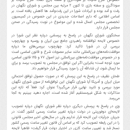
خصوص طرح مالیات بر سوداگری و سفته بازی گفت: طرح مالیات بر
سوداگری و سفته بازی تا کنون ۲ مرتبه بین مجلس و شورای نگهبان در
رفت و آمد بوده و ایرادات شورا در این رفت‌وآمد ها کاهش یافته است. بر
اساس اطلاعی که دارم اصلاحات جدیدی در این خصوص در کمیسیون
تخصصی مجلس اعمال شده و این موضوع در نوبت رسیدگی در صحن
مجلس قرار دارد.
سخنگوی شورای نگهبان در پاسخ به پرسشی درباره نظر این شورا در
خصوص لایحه توافقنامه راهبردی جامع بین ایران و روسیه و چهارچوب
بررسی آن در شورا تاکید کرد: چهارچوب بررسی‌های ما درباره
موافقت‌نامه‌های بین‌المللی مانند سایر مصوبات شرع و قانون اساسی است
و در خصوص موافقت‌نامه‌های بین‌المللی نیز اصول ۷۷ و ۱۲۵ قانون اساسی
مورد توجه است؛ بنابراین اگر این توافق در مجلس به تصویب برسد و برای
ما ارسال شود، ان شاءالله آن را مورد رسیدگی قرار خواهیم داد.
طحان نظیف در پاسخ به این پرسش که در صورت حصول توافق احتمالی
میان ایران و آمریکا آیا شورای نگهبان این توافق‌نامه از سوی شورای نگهبان
مورد بررسی و تایید نهایی قرار می‌گیرد؟ عنوان کرد: فعلاً که تازه این
مذاکرات به شکل غیرمستقیم آغاز شده است، اجاره دهید ببینیم به کجا
می‌رسد.
وی در پاسخ به پرسش دیگری درباره نظر شورای نگهبان درباره تصویب
لایحه‌ای دوفوریتی در دولت درباره تغییر ساعت رسمی کشور گفت: در
جریان جزئیات این لایحه قرار نداریم ولی در سال‌های اخیر مجلس قانونی
را در این رابطه تصویب کرد که بر اساس آن قانون تغییر ساعت رسمی کشور
نسخ شد و تعیین ساعت کاری در اختیار دولت قرار گرفت؛ ظاهراً لایحه