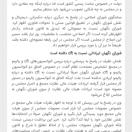
دولت در خصوص ساعت رسمی کشور است اما درباره اینکه چه مفادی دارد
و در مجلس به چه شکلی تصویب می‌شود باید منتظر بمانیم.
سخنگوی‌ شورای اسلامی در پاسخ به دیگری درباره حکمرانی دیجیتال و
نقش شورای نگهبان در تطبیق قوانین سنتی با تحولات فناوری اظهار کرد:
شورای نگهبان نسبت به مصوباتی که تبدیل به قانون شده‌اند یک‌بار
اظهارنظر کرده است؛ اگر اصلاحی متناسب با مقتضیات روز نیاز باشد مسیر
این اصلاح از مجلس است؛ اگر مجلس در این رابطه مصوبه‌ای داشته باشد
طبیعتاً ما نیز آن را مورد بررسی قرار خواهیم داد.
شورای نگهبان ایراداتی نسبت به cft داشته است
طحان نظیف در پاسخ به پرسشی درباره بررسی کنوانسیون‌های cft و پالرمو
در مجمع تشخیص مصلحت نظام گفت: در خصوص الحاق دو کنوانسیون
پالرمو و cft، شورای نگهبان صرفاً ایراداتی نسبت به cft داشته و درباره
پالرمو ایرادی نداشته است؛ علت اینکه الحاق به کنوانسیون پالرمو در دستور
کار مجلس قرار گرفته، ایرادات هیئت عالی نظارت مجمع و اصرار مجلس بر
مصوبه خود است؛ ایرادات هیات عالی نظارت از سوی شورای نگهبان به
مجلس ابلاغ می‌شود.
وی در پاسخ به این پرسش که با توجه به اظهار نظرات هیات عالی مجمع در
خصوص مصوبات مجلس آیا قرار است مصوبات مجلس از سوی هیات
عالی مجمع مورد رسیدگی قرار بگیرد و شورای نگهبان صرفاً در انتخابات‌ها
نقش نظارتی خود را ایفا کند؟ تاکید کرد: خیر این برداشت درستی نیست
بلکه شورای نگهبان مصوبات مجلس را از لحاظ تطابق با شرع و قانون
اساسی بررسی می کند و هیئت عالی نظارت بر حسن اجرای سیاست‌های