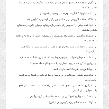
آخرین سود ۲۷.۷ درصدی «اندوخته توسعه صادرات آرمانی» واریز شد؛ نرخ
جدید ۲۹.۱ درصد
اتحادیه اروپا ۵ فعال صنایع دفاعی روسیه را تحریم کرد
۷۳۸۰ دستگاه اتوبوس برای جابه‌جایی زائران اربعین به‌ کارگیری شد
ثبت تردد بیش از ۶ میلیون زائر حسینی از مرزهای اربعینی کشور در سفرهای
رفت و برگشت
ضرورت بازآفرینی در نقشه راه لجستیک و کریدورهای کشور با توجه به پارادایم
منطقه‌ای جدید
شش ماه باتلاق؛ ترامپ میان توافق با عمان یا تشدید تنش در تنگه هرمز
سرگردان شد
حملات همزمان اسرائیل به جنوب لبنان در آستانه پایان مذاکرات مستقیم
پوتین ممکن است پاییز امسال به یک عضو ناتو حمله محدود کند
دیپلماسی نمایشی شکست خورده است
عراقچی و همتای موریتانیایی بر توسعه روابط دوجانبه و همکاری بین‌المللی
تأکید کردند
به‌کارگیری متخصصان به‌جای افراد سیاسی، راهکار مدیریت معیشت/ جلوی
رانت‌خواران را می‌گیریم
از مذاکرات ایران و آمریکا برای ثبات منطقه پشتیبانی می کنیم
توقف معاملات ۶ رمزارز در کوین‌بیس از امروز