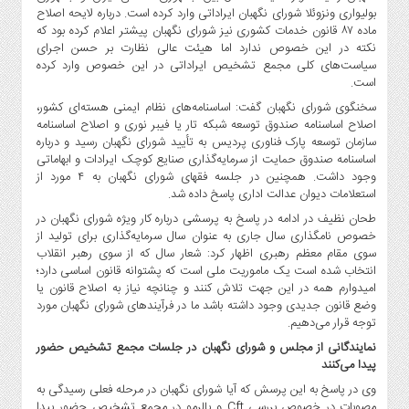
صنایع
بولیواری ونزوئلا شورای نگهبان ایراداتی وارد کرده است. درباره لایحه اصلاح
غذایی
ماده ۸۷ قانون خدمات کشوری نیز شورای نگهبان پیشتر اعلام کرده بود که
نکته در این خصوص ندارد اما هیئت عالی نظارت بر حسن اجرای
سیاسی
سیاست‌های کلی مجمع تشخیص ایراداتی در این خصوص وارد کرده
و
است.
بین
سخنگوی شورای نگهبان گفت: اساسنامه‌های نظام ایمنی هسته‌ای کشور،
الملل
اصلاح اساسنامه صندوق توسعه شبکه تار یا فیبر نوری و اصلاح اساسنامه
نگاه
سازمان توسعه پارک فناوری پردیس به تأیید شورای نگهبان رسید و درباره
روز
اساسنامه صندوق حمایت از سرمایه‌گذاری صنایع کوچک ایرادات و ابهاماتی
وجود داشت. همچنین در جلسه فقهای شورای نگهبان به ۴ مورد از
گوناگون
استعلامات دیوان عدالت اداری پاسخ داده شد.
طحان نظیف در ادامه در پاسخ به پرسشی درباره کار ویژه شورای نگهبان در
خصوص نامگذاری سال جاری به عنوان سال سرمایه‌گذاری برای تولید از
سوی مقام معظم رهبری اظهار کرد: شعار سال که از سوی رهبر انقلاب
انتخاب شده است یک ماموریت ملی است که پشتوانه قانون اساسی دارد؛
امیدوارم همه در این جهت تلاش کنند و چنانچه نیاز به اصلاح قانون یا
وضع قانون جدیدی وجود داشته باشد ما در فرآیندهای شورای نگهبان مورد
توجه قرار می‌دهیم.
نمایندگانی از مجلس و شورای نگهبان در جلسات مجمع تشخیص حضور
پیدا می‌کنند
وی در پاسخ به این پرسش که آیا شورای نگهبان در مرحله فعلی رسیدگی به
مصوبات در خصوص بررسی Cft و پالرمو در مجمع تشخیص حضور پیدا