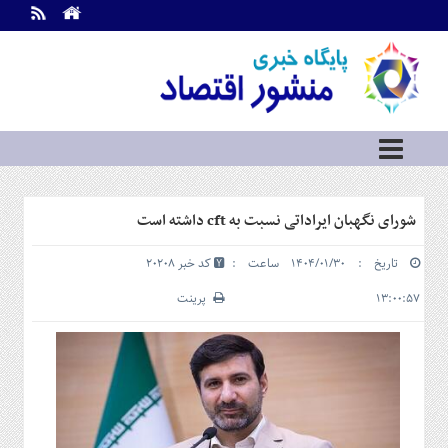
اطلاعات
تماس
تماس
با
ما
درباره
ما
سرویس
شورای نگهبان ایراداتی نسبت به cft داشته است
ها
خانه
تاریخ : ۱۴۰۴/۰۱/۳۰ ساعت :
کد خبر 20208
بازار
سرمایه
۱۳:۰۰:۵۷
پرینت
و
بورس
مسکن
و
شهری
نفت،