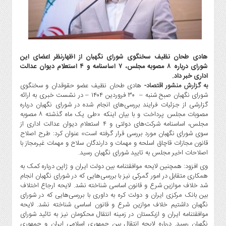
گاز
و
پتروشیمی
صنعت
و
هادی طحان نظیف سخنگوی شورای نگهبان از اظهارنظر اعضای این
خودرو
شورای درباره ۸ مصوبه مجلس، ۷ اساسنامه و ۴ استعلام دیوان عدالت
اداری خبر داد.
استارت
به گزارش منشور اقتصاد-
هادی طحان نظیف عضو حقوقدان و سخنگوی
آپ
شورای نگهبان صبح شنبه – ۳۰ فروردین ۱۴۰۴ – در نشست خبری به ارائه
و
گزارشی از جزئیات فرایند بررسی‌های انجام شده در شورای نگهبان درباره
فن
مصوبات مجلس پرداخت و با بیان اینکه «طی یک ماه گذشته ۸ مصوبه
آوری
مجلس، اساسنامه شرکت‌های دولتی و ۴ استعلام دیوان عدالت اداری از
سوی شورای نگهبان مورد بررسی قرار گرفته است» عنوان کرد: طرح اصلاح
بانک
قانون مجازات قاچاق اسلحه و مهمات و دارندگان سلاح و مهمات غیرمجاز با
،
اصلاحات اخیر مجلس به تایید شورای نگهبان رسید.
بیمه
وی افزود: همچنین لایحه موافقتنامه بین دولت ایران و ژاپن درباره کمک به
و
همکاری متقابل در امور گمرکی نیز با بررسی‌هایی که در شورای نگهبان انجام
ارز
شد خلاف موازین شرع و قانون اساسی شناخته نشد. لایحه ارجاع اختلاف
دیجیتال
بین بانک مرکزی ایران و دولت کره به داوری با بررسی‌هایی که در شورای
نگهبان داشتیم خلاف موازین شرع و قانون اساسی شناخته نشد. لایحه
کشاورزی
موافقتنامه ایران و ازبکستان در زمینه انتقال محکومان نیز به تائید شورای
و
نگهبان رسید. درباره لایحه انتقال بین جمهوری اسلامی ایران و جمهوری