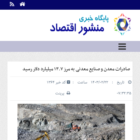
اطلاعات
تماس
تماس
با
ما
درباره
ما
سرویس
صادرات معدن و صنایع معدنی به مرز ۱۳.۷ میلیارد دلار رسید
ها
خانه
تاریخ : ۱۴۰۳/۰۲/۲۲ ساعت :
کد خبر 1364
بازار
سرمایه
۰۷:۳۲:۳۵
پرینت
و
بورس
مسکن
و
شهری
نفت،