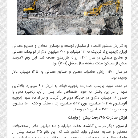
گاز
و
پتروشیمی
صنعت
و
خودرو
به گزارش منشور اقتصاد از سازمان توسعه و نوسازی معادن و صنایع معدنی
استارت
ایران (ایمیدرو)، نزدیک به ۱۳ میلیارد و ۷۰۰ میلیون دلار از تولیدات معدنی
آپ
و صنایع معدنی در سال ۱۴۰۲، روانه بازارهای هدف شد. این رقم ۹درصد
و
بیش از عملکرد مدت مشابه سال ماقبل (۱۴۰۱) بود.
فن
در سال ۱۴۰۱ ارزش صادرات معدن و صنایع معدنی به ۱۲.۵ میلیارد دلار
آوری
رسیده بود.
بانک
در مدت مورد بررسی، صادرات زنجیره فولاد به ارزش ۶.۱ میلیارد، بالاترین
،
سهم را در این بخش به خود اختصاص داد. پس از آن، زنجیره مس با
بیمه
صدور ۱.۶ میلیارد دلاری در جایگاه دوم قرار گرفت و در ادامه، سهم زنجیره
آلومینیوم به ۹۰۲ میلیون، روی ۵۴۷ میلیون، زغال سنگ و کک ۵۰۰ میلیون
و
و سیمان به ۳۸۴ میلیون دلار رسید.
ارز
ارزش صادرات ۹۵درصد بیش از واردات
دیجیتال
از سوی دیگر در سال گذشته، هفت میلیارد و سه میلیون دلار از محصولات
کشاورزی
معدنی و صنایع معدنی وارد کشور شد که این رقم ۳۵ درصد بیش از
و
واردات سال ماقبل بوده است. در همین حال، مقایسه واردات و صادرات این