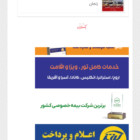
زنجان