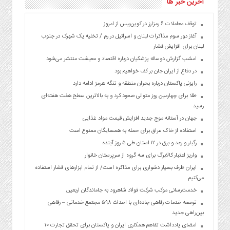
آخرین خبر ها
توقف معاملات ۶ رمزارز در کوین‌بیس از امروز
آغاز دور سوم مذاکرات لبنان و اسرائیل در رم / تخلیه یک شهرک در جنوب
لبنان برای افزایش فشار
امشب گزارش دوساله پزشکیان درباره اقتصاد و معیشت منتشر می‌شود
در دفاع از ایران جان بر کف خواهیم بود
رایزنی پاکستان درباره بحران منطقه و تنگه هرمز ادامه دارد
طلا برای چهارمین روز متوالی صعود کرد و به بالاترین سطح هفت هفته‌ای
رسید
جهان در آستانه موج جدید افزایش قیمت مواد غذایی
استفاده از خاک عراق برای حمله به همسایگان ممنوع است
رگبار و رعد و برق در ۱۲ استان طی ۵ روز آینده
واریز اعتبار کالابرگ برای سه گروه از سرپرستان خانوار
ایران طرف بسیار دشواری برای مذاکره است/ از تمام ابزارهای فشار استفاده
می‌کنیم
خدمت‌رسانی موکب شرکت فولاد شاهرود به جاماندگان اربعین
توسعه خدمات رفاهی جاده‌ای با احداث ۵۹۸ مجتمع خدماتی – رفاهی
بین‌راهی جدید
امضای یادداشت تفاهم همکاری ایران و پاکستان برای تحقق تجارت ۱۰