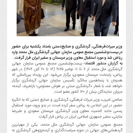
گاز
و
پتروشیمی
صنعت
و
خودرو
استارت
وزیر میراث‌فرهنگی، گردشگری و صنایع‌دستی بامداد یکشنبه برای حضور
در بیست‌وششمین مجمع عمومی سازمان جهانی گردشگری ملل متحد وارد
آپ
ریاض شد و مورد استقبال معاون وزیر عربستان و سفیر ایران قرار گرفت.
و
به گزارش منشور اقتصاد-
بیست‌وششمین مجمع عمومی سازمان جهانی
فن
گردشگری ملل متحد از ۷ تا ۱۱ نوامبر ۲۰۲۵ (۱۶ تا ۲۰ آبان ۱۴۰۴) در شهر
آوری
ریاض، پایتخت عربستان سعودی، برگزار می‌شود. این رویداد بین‌المللی که
همزمان با پنجاهمین سالگرد تأسیس سازمان جهانی گردشگری برگزار
بانک
خواهد شد، با شعار «گردشگری مبتنی بر هوش مصنوعی؛ بازتعریف آینده»
،
میزبان نمایندگان بیش از ۱۶۰ کشور عضو است.
بیمه
صالحی امیرب، وزیر میراث‌ فرهنگی، گردشگری و صنایع دستی که به انگیزه
و
حضور در این اجلاس به ریاض سفر کرده است، در بدو ورود، مورد استقبال
ارز
رسمی ماجد الحمید، معاون وزیر گردشگری عربستان سعودی و علیرضا
دیجیتال
عنایتی، سفیر جمهوری اسلامی ایران در ریاض قرار گرفت.
کشاورزی
مجمع عمومی سازمان جهانی گردشگری ملل متحد، یکی از مهم‌ترین
و
گردهمایی‌های جهانی در حوزه سیاست‌گذاری و آینده‌پژوهی گردشگری به