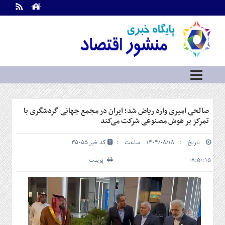
اطلاعات
تماس
تماس
با
ما
درباره
ما
سرویس
صالحی امیری وارد ریاض شد؛ ایران در مجمع جهانی گردشگری با
ها
خانه
تمرکز بر هوش مصنوعی شرکت می‌کند
بازار
تاریخ : ۱۴۰۴/۰۸/۱۸ ساعت :
کد خبر 35055
سرمایه
و
۰۸:۵۰:۱۵
پرینت
بورس
مسکن
و
شهری
نفت،