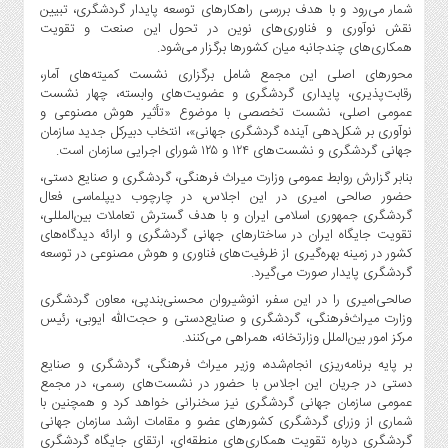
صنایع
شمار می‌رود و با هدف بررسی راهکارهای توسعه پایدار گردشگری، تبیین
نقش نوآوری و فناوری‌های نوین در تحول این صنعت و تقویت
غذایی
همکاری‌های چندجانبه میان کشورها برگزار می‌شود.
سیاسی
محورهای اصلی این مجمع شامل برگزاری نشست کمیته‌های آمار،
و
رقابت‌پذیری، پایداری گردشگری و عضویت‌های وابسته، چهار نشست
بین
عمومی اصلی، نشست تخصصی با موضوع «تأثیر هوش مصنوعی و
الملل
نوآوری بر شکل‌دهی آینده گردشگری جهانی»، انتخاب دبیرکل جدید سازمان
جهانی گردشگری و نشست‌های ۱۲۴ و ۱۲۵ شورای اجرایی سازمان است.
نگاه
روز
بنابر گزارش روابط عمومی وزارت میراث فرهنگی، گردشگری و صنایع دستی،
حضور صالحی امیری در این اجلاس، در چارچوب دیپلماسی فعال
گوناگون
گردشگری جمهوری اسلامی ایران و با هدف گسترش تعاملات بین‌المللی،
تقویت جایگاه ایران در ساختارهای جهانی گردشگری و ارائه دیدگاه‌های
کشور در زمینه بهره‌گیری از ظرفیت‌های فناوری و هوش مصنوعی در توسعه
گردشگری پایدار صورت می‌گیرد.
صالحی‌امیری را در این سفر، انوشیروان محسنی‌بندپی، معاون گردشگری
وزارت میراث‌فرهنگی، گردشگری و صنایع‌دستی و حجت‌الله ایوبی، رئیس
مرکز امور بین‌الملل وزارتخانه، همراهی می‌کنند.
بر پایه برنامه‌ریزی انجام‌شده، وزیر میراث‌ فرهنگی، گردشگری و صنایع
دستی در جریان این اجلاس با حضور در نشست‌های رسمی، در مجمع
عمومی سازمان جهانی گردشگری نیز سخنرانی خواهد کرد و همچنین با
شماری از وزرای گردشگری کشورهای عضو و مقامات ارشد سازمان جهانی
گردشگری درباره تقویت همکاری‌های منطقه‌ای، ارتقای جایگاه گردشگری