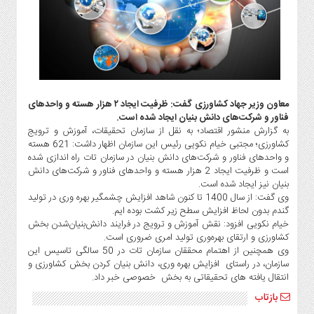
گاز
و
پتروشیمی
صنعت
و
خودرو
معاون وزیر جهاد کشاورزی گفت: ظرفیت ایجاد ۲ هزار هسته‌ و واحد‌های
استارت
فناور و شرکت‌های دانش بنیان ایجاد شده است.
آپ
به گزارش منشور اقتصاد؛ به نقل از سازمان تحقیقات، آموزش و ترویج
و
کشاورزی؛ مجتبی خیام نکویی رئیس این سازمان اظهار داشت: 621 هسته‌
فن
و واحد‌های فناور و شرکت‌های دانش بنیان در سازمان تات راه اندازی شده
آوری
است و ظرفیت ایجاد 2 هزار هسته‌ و واحد‌های فناور و شرکت‌های دانش
بنیان نیز ایجاد شده است.
بانک
وی گفت: از سال 1400 تا کنون شاهد افزایش چشمگیر بهره وری در تولید
،
گندم بدون لحاظ افزایش سطح زیر کشت بوده ایم.
بیمه
خیام نکویی افزود: نقش آموزش و ترویج در فرایند دانش‌بنیان‌شدن بخش
و
کشاورزی و ارتقای بهره‌وری تولید امری ضروری است.
وی همچنین از اهتمام محققان سازمان تات در 50 سالگی تاسیس این
ارز
سازمان، در راستای افزایش بهره وری، دانش بنیان کردن بخش کشاورزی و
دیجیتال
انتقال یافته های تحقیقاتی به بخش خصوصی خبر داد.
کشاورزی
بازتاب
و