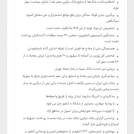
اضافه‌برداشت بانک‌ها از منابع بانک مرکزی صفر شد/ تداوم سیاست مهار
تورم
پیگیری جدی فولاد سنگان برای رفع موانع استخراج و حل مشکل کمبود
سنگ‌آهن
تخصیص ارز مواد اولیه از تیر ۱۴۰۴ بلاتکلیف مانده است
سخنگوی کمیسیون کشاورزی مجلس: ۴۲ درصد مطالبات گندمکاران پرداخت
نشده است
همبستگی ملی از سلاح ها قویتر است/ تفرقه اندازی گناه نابخشودنی
شاخص کل بورس در آستانه ۵ میلیون و ۶۰ هزار واحدی/ ارزش معاملات از
۵۷ همت عبور کرد
برپایی میز خدمت بانک سینا در نماز جمعه تهران
میانجیگری بارزانی بین بغداد و دمشق برای سفر نخست‌وزیر عراق به سوریه
بانک ملی ایران در مسیر بازگشت کامل؛ خدمات یکی پس از دیگری به مدار
خدمت‌رسانی بازمی‌گردند
مذاکره‌ای با آمریکا نداریم/ تبادل پیام از طریق واسطه‌ها
با روحیه جهادی، بسیاری از مشکلات کشور حل می شود
5 اولویت دبیرخانه شورایعالی برای تحول در مناطق آزاد
براساس گزارش بانك مركزی؛ بانك ملت در رتبه نخست پرداخت تسهیلات
ازدواج و فرزندآوری قرار گرفت
بهسازی و ایمن‌سازی ۱۸۶۶ کیلومتر از محورهای فرعی و روستایی کشور در