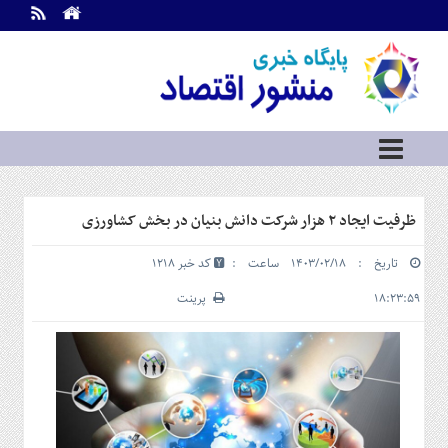
اطلاعات
تماس
تماس
با
ما
درباره
ما
سرویس
ظرفیت ایجاد ۲ هزار شرکت دانش بنیان در بخش کشاورزی
ها
خانه
تاریخ : ۱۴۰۳/۰۲/۱۸ ساعت :
کد خبر 1218
بازار
سرمایه
۱۸:۲۳:۵۹
پرینت
و
بورس
مسکن
و
شهری
نفت،