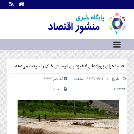
اطلاعات
تماس
تماس
با
ما
درباره
ما
سرویس
عدم اجرای پروژه‌های آبخیزداری فرسایش خاک را سرعت می‌دهد
ها
خانه
تاریخ : ۱۴۰۳/۰۴/۱۲ ساعت :
کد خبر 3773
بازار
سرمایه
۰۴:۵۲:۲۲
پرینت
و
بورس
مسکن
و
شهری
نفت،