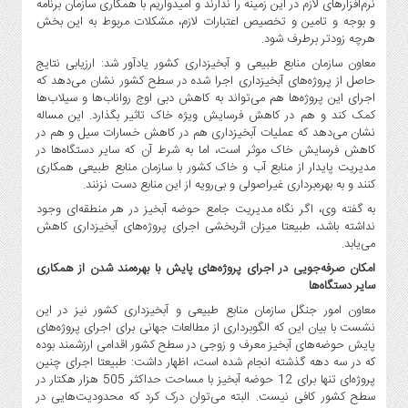
نرم‌افزارهای لازم در این زمینه را ندارند و امیدواریم با همکاری سازمان برنامه
و بوجه و تامین و تخصیص اعتبارات لازم، مشکلات مربوط به این بخش
هرچه زودتر برطرف شود.
معاون سازمان منابع طبیعی و آبخیزداری کشور یادآور شد: ارزیابی نتایج
حاصل از پروژه‌های آبخیزداری اجرا شده در سطح کشور نشان می‌دهد که
اجرای این پروژه‌ها هم می‌تواند به کاهش دبی اوج رواناب‌ها و سیلاب‌ها
کمک کند و هم در کاهش فرسایش ویژه خاک تاثیر بگذارد. این مساله
نشان می‌دهد که عملیات آبخیزداری هم در کاهش خسارات سیل و هم در
کاهش فرسایش خاک موثر است، اما به شرط آن که سایر دستگاه‌ها در
مدیریت پایدار از منابع آب و خاک کشور با سازمان منابع طبیعی همکاری
کنند و به بهره‌برداری غیراصولی و بی‌رویه از این منابع دست نزنند.
به گفته وی، اگر نگاه مدیریت جامع حوضه آبخیز در هر منطقه‌ای وجود
نداشته باشد، طبیعتا میزان اثربخشی اجرای پروژه‌های آبخیزداری کاهش
می‌یابد.
امکان صرفه‌جویی در اجرای پروژه‌های پایش با بهره‌مند شدن از همکاری
سایر دستگاه‌ها
معاون امور جنگل سازمان منابع طبیعی و آبخیزداری کشور نیز در این
نشست با بیان این که الگوبرداری از مطالعات جهانی برای اجرای پروژه‌های
پایش حوضه‌های آبخیز معرف و زوجی در سطح کشور اقدامی ارزشمند بوده
که در سه دهه گذشته انجام شده است، اظهار داشت: طبیعتا اجرای چنین
پروژه‌ای تنها برای 12 حوضه آبخیز با مساحت حداکثر 505 هزار هکتار در
سطح کشور کافی نیست. البته می‌توان درک کرد که محدودیت‌هایی در