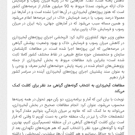
کاهش یافته است، گفت: آمارهایی که در زمینه میزان رسوب و فرسایش
صنایع
خاک ارائه می‌شود، عمدتا مربوط به 90 میلیون هکتار از عرصه‌های کشور
غذایی
است که هنوز پروژه‌های آبخیزداری در آن‌ها اجرا نشده است و در آمارها نیز
سیاسی
معمولا درصد رسوب یا درصد فرسایش خاک در این عرصه‌ها اعلام می‌شود
و همین مساله سبب می‌شود که در آمارهای جهانی، رتبه ایران در میزان
و
رسوب و فرسایش خاک پایین بیاید.
بین
معاون وزیر جهاد کشاورزی تاکید کرد: اثربخشی اجرای پروژه‌های آبخیزداری
الملل
در کاهش میزان رسوب و فرسایش خاک و بهبود وضعیت پوشش گیاهی
نگاه
در عرصه‌هایی که این پروژه‌ها اجرا شده است، در مطالعات کارشناسان
روز
سازمان و متخصصان حوزه منابع طبیعی در نقاط مختلف کشور کاملا ثابت
شده است؛ بنابراین باید مطالعات مربوط به بخش آبخیزداری از جمله
گوناگون
پژوهش‌های انجام‌ شده در زمینه پایش حوضه‌های آبخیز معرف و زوجی را
به عنوان سند پشتیبان اجرای پروژه‌های آبخیزداری آینده در سراسر کشور
قرار دهیم.
مطالعات آبخیزداری به انتخاب گونه‌های گیاهی مد نظر برای کاشت کمک
می‌کند
نوبخت با بیان این که آمار و برنامه‌ریزی، دو رکن مهم تحول در همه زمینه‌ها
محسوب می‌شود، عنوان کرد: انجام مطالعات صحیح در بخش آبخیزداری،
می‌تواند به ما کمک کند که علاوه بر میزان بارندگی، بتوانیم مقدار گرما و
تشعشعات خاک را نیز در یک منطقه خاص به دست آوریم تا وقتی که قرار
است برای کاشت گونه‌های گیاهی در آن منطقه تصمیم‌گیری کنیم، بهترین
گونه یا گونه‌های مورد نظر را انتخاب کنیم که هم هزینه‌های نگهداری بعد از
کاشت را به حداقل برسانیم و هم کاشت آن‌ها، بیشترین ثمربخشی را داشته