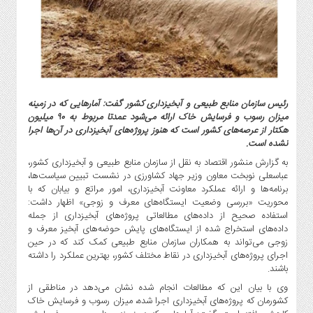
گاز
و
پتروشیمی
صنعت
و
خودرو
رئیس سازمان منابع طبیعی و آبخیزداری کشور گفت: آمارهایی که در زمینه
استارت
میزان رسوب و فرسایش خاک ارائه می‌شود عمدتا مربوط به ۹۰ میلیون
آپ
هکتار از عرصه‌های کشور است که هنوز پروژه‌های آبخیزداری در آن‌ها اجرا
و
نشده است.
فن
به گزارش منشور اقتصاد به نقل از سازمان منابع طبیعی و آبخیزداری کشور،
آوری
عباسعلی نوبخت معاون وزیر جهاد کشاورزی در نشست تبیین سیاست‌ها،
برنامه‌ها و ارائه عملکرد معاونت آبخیزداری، امور مراتع و بیابان که با
بانک
محوریت «بررسی وضعیت ایستگاه‌های معرف و زوجی» اظهار داشت:
،
استفاده صحیح از داده‌های مطالعاتی پروژه‌های آبخیزداری از جمله
بیمه
داده‌های استخراج ‌شده از ایستگاه‌های پایش حوضه‌های آبخیز معرف و
و
زوجی می‌تواند به همکاران سازمان منابع طبیعی کمک کند که در حین
ارز
اجرای پروژه‌های آبخیزداری در نقاط مختلف کشور، بهترین عملکرد را داشته
دیجیتال
باشند.
کشاورزی
وی با بیان این که مطالعات انجام‌ شده نشان می‌دهد در مناطقی از
کشورمان که پروژه‌های آبخیزداری اجرا شده، میزان رسوب و فرسایش خاک
و