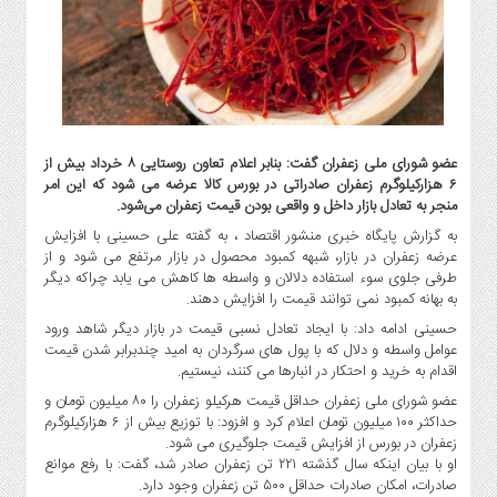
گاز
و
پتروشیمی
صنعت
و
خودرو
عضو شورای ملی زعفران گفت: بنابر اعلام تعاون روستایی ۸ خرداد بیش از
استارت
۶ هزارکیلوگرم زعفران صادراتی در بورس کالا عرضه می شود که این امر
آپ
منجر به تعادل بازار داخل و واقعی بودن قیمت زعفران می‌شود.
و
به گزارش پایگاه خبری منشور اقتصاد ، به گفته علی حسینی با افزایش
فن
عرضه زعفران در بازار، شبهه کمبود محصول در بازار مرتفع می شود و از
آوری
طرفی جلوی سوء استفاده دلالان و واسطه ها کاهش می یابد چراکه دیگر
به بهانه کمبود نمی توانند قیمت را افزایش دهند.
بانک
،
حسینی ادامه داد: با ایجاد تعادل نسبی قیمت در بازار دیگر شاهد ورود
بیمه
عوامل واسطه و دلال که با پول های سرگردان به امید چندبرابر شدن قیمت
اقدام به خرید و احتکار در انبارها می کنند، نیستیم.
و
ارز
عضو شورای ملی زعفران حداقل قیمت هرکیلو زعفران را ۸۰ میلیون تومان و
حداکثر ۱۰۰ میلیون تومان اعلام کرد و افزود: با توزیع بیش از ۶ هزارکیلوگرم
دیجیتال
زعفران در بورس از افزایش قیمت جلوگیری می شود.
کشاورزی
او با بیان اینکه سال گذشته ۲۲۱ تن زعفران صادر شد، گفت: با رفع موانع
و
صادرات، امکان صادرات حداقل ۵۰۰ تن زعفران وجود دارد.