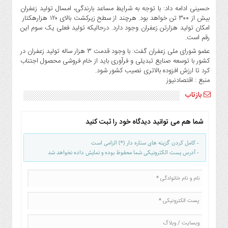
صنایع
حسینی ادامه داد: با توجه به شرایط مساعد بارندگی، امسال تولید زعفران
غذایی
بیش از ۳۰۰ تن خواهد بود. هرچند از سطح زیرکشت بالای ۱۲۰ هزارهکتار
امکان تولید هزارتن زعفران وجود دارد. درحالیکه تولید فعلی یک سوم این
سیاسی
رقم است.
و
عضو شورای ملی زعفران گفت: با وجود قدمت ۳ هزار ساله تولید زعفران در
بین
کشور با توسعه صنایع تبدیلی و فرآوری باید از خام فروشی محصول اجتناب
الملل
کرد تا ارزش افزوده بالاتری نصیب کشور شود.
نگاه
منبع : اقتصادنیوز
روز
بازتاب
گوناگون
شما هم می توانید دیدگاه خود را ثبت کنید
- کامل کردن گزینه های ستاره دار (*) الزامی است
- آدرس پست الکترونیکی شما محفوظ بوده و نمایش داده نخواهد شد