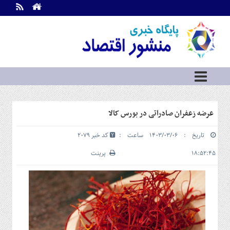
اطلاعات
تماس
تماس
با
ما
درباره
ما
سرویس
عرضه زعفران صادراتی در بورس کالا
ها
خانه
تاریخ : ۱۴۰۳/۰۳/۰۶ ساعت :
کد خبر 2079
بازار
سرمایه
۱۸:۵۲:۴۵
پرینت
و
بورس
مسکن
و
شهری
نفت،