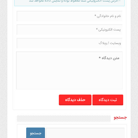
- آدرس پست الکترونیکی شما محفوظ بوده و نمایش داده نخواهد شد
صنایع
غذایی
سیاسی
و
بین
الملل
نگاه
روز
گوناگون
حذف دیدگاه
جستجو