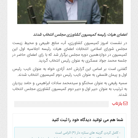
گاز
و
پتروشیمی
صنعت
و
اعضای هیات رئیسه کمیسیون کشاورزی مجلس انتخاب شدند
خودرو
در نشست امروز کمیسیون کشاورزی، آب، منابع طبیعی و محیط زیست
استارت
مجلس شورای اسلامی انتخابات اعضای هیات رئیسه اجلاسیه اول این
آپ
کمیسیون در دوازدهمین دوره مجلس برگزار شد که با رای اعضای حاضر در
جلسه محمد جواد عسکری به عنوان رئیس انتخاب گردید.
و
فن
گفتنی است بر اساس این گزارش احد آزادی خواه به عنوان نایب رئیس
آوری
اول و پیمان فلسفی به عنوان نایب رئیس دوم کمیسیون انتخاب شدند.
سمیه رفیعی به عنوان سخنگو و سیدمحمد سادات ابراهیمی و حامد یزدیان
بانک
به ترتیب به عنوان دبیر اول و دبیر دوم کمیسیون کشاورزی مجلس انتخاب
،
شدند.
بیمه
بازتاب
و
ارز
دیجیتال
شما هم می توانید دیدگاه خود را ثبت کنید
کشاورزی
- کامل کردن گزینه های ستاره دار (*) الزامی است
و