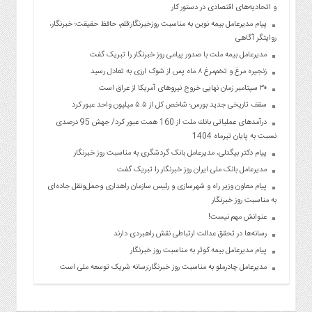
و اتحادیه‌های اقتصادی در دستور کار
پیام مدیرعامل بیمه نوین به مناسبت روزخبرنگار:قلم، حافظ حقیقت؛ خبرنگار،
روایتگر آگاهی
مدیرعامل بیمه ملت با صدور پیامی روز خبرنگار را تبریک گفت
زنجیره مرغ و تخم‌مرغ ۸ ماه پس از شوک ارزی به تعادل رسید
۳۰ سپتامبر زمان نهایی خروج نیروهای آمریکا از عراق است
سقف تاریخی جدید بورس؛ شاخص کل از ۵.۵ میلیون واحد عبور کرد
درآمدهای عملیاتی بانك ملت از 160 همت عبور كرد/ جهش 95 درصدی
نسبت به پایان تیرماه 1404
پیام دکتر بیگدلی، مدیرعامل بانک گردشگری به مناسبت روز خبرنگار
مدیرعامل بانک ملی ایران روز خبرنگار را تبریک گفت
پیام معاون وزیر راه و شهرسازی و رئیس سازمان راهداری وحمل‌ونقل جاده‌ای
به مناسبت روز خبرنگار
عنوانش مهم نیست!
رسانه‌ها در تحقق عدالت ارتباطی نقش راهبردی دارند
پیام مدیرعامل بیمه کوثر به مناسبت روز خبرنگار
مدیرعامل چادرملو به مناسبت روز خبرنگار:رسانه شریک توسعه ملی است