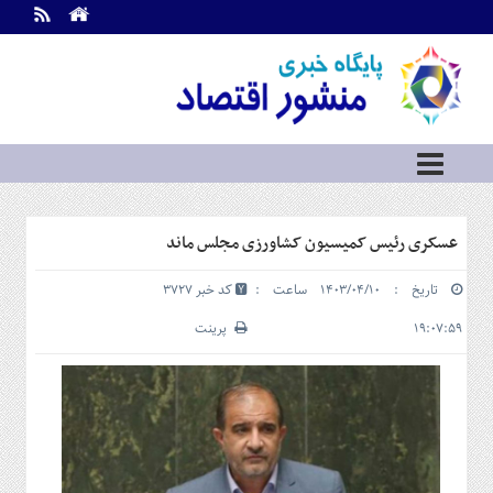
اطلاعات
تماس
تماس
با
ما
درباره
ما
سرویس
عسکری رئیس کمیسیون کشاورزی مجلس ماند
ها
خانه
تاریخ : ۱۴۰۳/۰۴/۱۰ ساعت :
کد خبر 3727
بازار
سرمایه
۱۹:۰۷:۵۹
پرینت
و
بورس
مسکن
و
شهری
نفت،