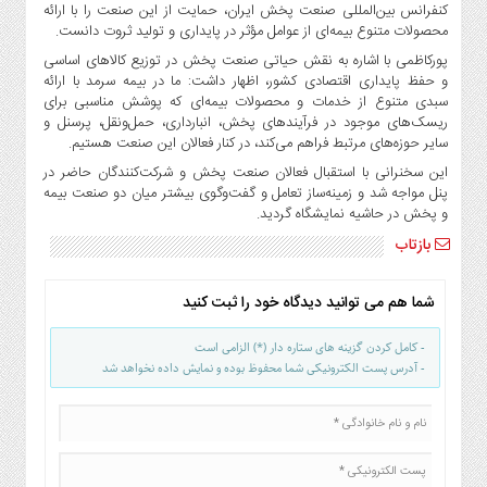
صنایع
کنفرانس بین‌المللی صنعت پخش ایران، حمایت از این صنعت را با ارائه
محصولات متنوع بیمه‌ای از عوامل مؤثر در پایداری و تولید ثروت دانست.
غذایی
پورکاظمی با اشاره به نقش حیاتی صنعت پخش در توزیع کالاهای اساسی
سیاسی
و حفظ پایداری اقتصادی کشور، اظهار داشت: ما در بیمه سرمد با ارائه
و
سبدی متنوع از خدمات و محصولات بیمه‌ای که پوشش مناسبی برای
بین
ریسک‌های موجود در فرآیندهای پخش، انبارداری، حمل‌ونقل، پرسنل و
الملل
سایر حوزه‌های مرتبط فراهم می‌کند، در کنار فعالان این صنعت هستیم.
نگاه
این سخنرانی با استقبال فعالان صنعت پخش و شرکت‌کنندگان حاضر در
روز
پنل مواجه شد و زمینه‌ساز تعامل و گفت‌وگوی بیشتر میان دو صنعت بیمه
و پخش در حاشیه نمایشگاه گردید.
گوناگون
بازتاب
شما هم می توانید دیدگاه خود را ثبت کنید
- کامل کردن گزینه های ستاره دار (*) الزامی است
- آدرس پست الکترونیکی شما محفوظ بوده و نمایش داده نخواهد شد