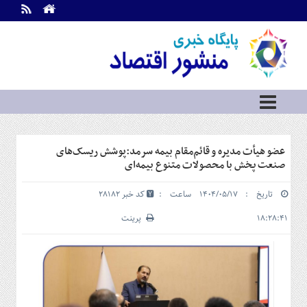
اطلاعات
تماس
تماس
با
ما
درباره
ما
سرویس
عضو هیأت مدیره و قائم‌مقام بیمه سرمد:پوشش ریسک‌های
ها
خانه
صنعت پخش با محصولات متنوع بیمه‌ای
بازار
تاریخ : ۱۴۰۴/۰۵/۱۷ ساعت :
کد خبر 28182
سرمایه
و
۱۸:۲۸:۴۱
پرینت
بورس
مسکن
و
شهری
نفت،