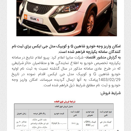
گاز
و
پتروشیمی
صنعت
و
خودرو
استارت
امکان واریز وجه خودرو شاهین G و کوییک مدل جی ایکس برای ثبت نام
آپ
کنندگان سامانه یکپارچه فراهم شده است.
به گزارش منشور اقتصاد-
شرکت سایپا اعلام کرد: پیرو اعلام نتایج در سامانه
و
یکپارچه تخصیص خودرو به اطلاع نمایندگی ها و متقاضیان حائز شرایطی
فن
که در طرح عادی سامانه مذکور در سال گذشته نسبت به ثبت نام اولیه
آوری
خودرو شاهین G و کوییک مدل جی ایکس اقدام نموده در تاریخ
بانک
1403/02/29پیامک به آنها ارسال گردیده میرساند، امکان واریز وجه
خودرو و ثبت نام مطابق شرایط ذیل فراهم شده است.
،
بیمه
شرایط فروش:
و
ارز
دیجیتال
کشاورزی
و