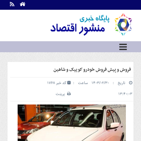
اطلاعات
تماس
تماس
با
ما
درباره
ما
سرویس
فروش و پیش فروش خودرو کوییک و شاهین
ها
خانه
تاریخ : ۱۴۰۳/۰۲/۳۰ ساعت :
کد خبر 1768
بازار
سرمایه
۱۳:۴۰:۰۳
پرینت
و
بورس
مسکن
و
شهری
نفت،