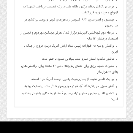
براساس گزارش بانك مركزی؛ بانك ملت در رتبه نخست پرداخت تسهیلات
ازدواج و فرزندآوری قرار گرفت
بهسازی و ایمن‌سازی ۱۸۶۶ کیلومتر از محورهای فرعی و روستایی کشور در
سال جاری
مرحله دوم قرعه‌کشی آلتین‌شو برگزار شد؛/ معرفی برندگان دور دوم و تجلیل از
استعداد درخشان ۱۳ ساله
واکنش روسیه به اظهارات رئیس ستاد ارتش آمریکا درباره خروج از جنگ با
ایران
عاشورا مکتب انسان ساز و سند بنیادین مبارزه با ظلم است
مقررات جدید برزیل برای انتقال رمزارزها؛ تاخیر ۲۴ ساعته برای تراکنش های
بالای ۱۰ هزار دلار
روایت طحان نظیف از بمباران بیت رهبری توسط آمریکا در ۹ اسفند
آتش سوزی در پالایشگاه آرامکو در جیزان مهار شد/ احتمال اصابت پرتابه
تماس تلفنی مودی و معاون ترامپ برای گسترش همکاری راهبردی هند و
آمریکا