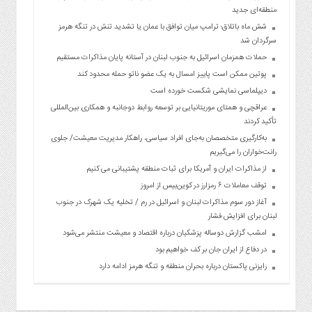
منطقه‌ای جدید
شش ماه باتلاق؛ ترامپ میان توافق با عمان یا تشدید تنش در تنگه هرمز
سرگردان شد
حملات همزمان اسرائیل به جنوب لبنان در آستانه پایان مذاکرات مستقیم
پوتین ممکن است پاییز امسال به یک عضو ناتو حمله محدود کند
دیپلماسی نمایشی شکست خورده است
عراقچی و همتای موریتانیایی بر توسعه روابط دوجانبه و همکاری بین‌المللی
تأکید کردند
به‌کارگیری متخصصان به‌جای افراد سیاسی، راهکار مدیریت معیشت/ جلوی
رانت‌خواران را می‌گیریم
از مذاکرات ایران و آمریکا برای ثبات منطقه پشتیبانی می کنیم
توقف معاملات ۶ رمزارز در کوین‌بیس از امروز
آغاز دور سوم مذاکرات لبنان و اسرائیل در رم / تخلیه یک شهرک در جنوب
لبنان برای افزایش فشار
امشب گزارش دوساله پزشکیان درباره اقتصاد و معیشت منتشر می‌شود
در دفاع از ایران جان بر کف خواهیم بود
رایزنی پاکستان درباره بحران منطقه و تنگه هرمز ادامه دارد