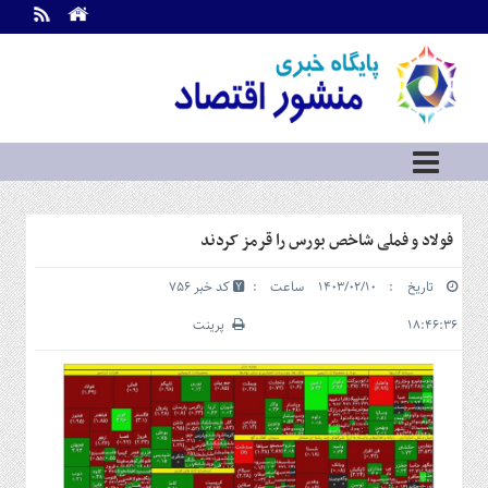
اطلاعات
تماس
تماس
با
ما
درباره
ما
سرویس
فولاد و فملی شاخص بورس را قرمز کردند
ها
خانه
تاریخ : ۱۴۰۳/۰۲/۱۰ ساعت :
کد خبر 756
بازار
سرمایه
۱۸:۴۶:۳۶
پرینت
و
بورس
مسکن
و
شهری
نفت،