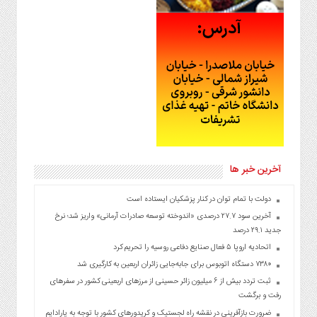
آخرین خبر ها
دولت با تمام توان در کنار پزشکیان ایستاده است
آخرین سود ۲۷.۷ درصدی «اندوخته توسعه صادرات آرمانی» واریز شد؛ نرخ
جدید ۲۹.۱ درصد
اتحادیه اروپا ۵ فعال صنایع دفاعی روسیه را تحریم کرد
۷۳۸۰ دستگاه اتوبوس برای جابه‌جایی زائران اربعین به‌ کارگیری شد
ثبت تردد بیش از ۶ میلیون زائر حسینی از مرزهای اربعینی کشور در سفرهای
رفت و برگشت
ضرورت بازآفرینی در نقشه راه لجستیک و کریدورهای کشور با توجه به پارادایم