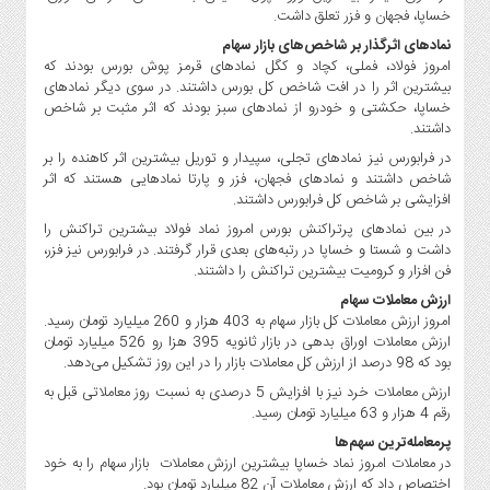
صنایع
خساپا، فجهان و فزر تعلق داشت.
غذایی
نمادهای اثرگذار بر شاخص‌های بازار سهام
سیاسی
امروز فولاد، فملی، کچاد و کگل نمادهای قرمز پوش بورس بودند که
و
بیشترین اثر را در افت شاخص کل بورس داشتند. در سوی دیگر نمادهای
خساپا، حکشتی و خودرو از نمادهای سبز بودند که اثر مثبت بر شاخص
بین
داشتند.
الملل
در فرابورس نیز نمادهای تجلی، سپیدار و توریل بیشترین اثر کاهنده را بر
نگاه
شاخص داشتند و نمادهای فجهان، فزر و پارتا نمادهایی هستند که اثر
روز
افزایشی بر شاخص کل فرابورس داشتند.
گوناگون
در بین نمادهای پرتراکنش بورس امروز نماد فولاد بیشترین تراکنش را
داشت و شستا و خساپا در رتبه‌های بعدی قرار گرفتند. در فرابورس نیز فزر،
فن افزار و کرومیت بیشترین تراکنش را داشتند.
ارزش معاملات سهام
امروز ارزش معاملات کل بازار سهام به 403 هزار و 260 میلیارد تومان رسید.
ارزش معاملات اوراق بدهی در بازار ثانویه 395 هزا رو 526 میلیارد تومان
بود که 98 درصد از ارزش کل معاملات بازار را در این روز تشکیل می‌دهد.
ارزش معاملات خرد نیز با افزایش 5 درصدی به نسبت روز معاملاتی قبل به
رقم 4 هزار و 63 میلیارد تومان رسید.
پرمعامله‌ترین سهم‌ها
در معاملات امروز نماد خساپا بیشترین ارزش معاملات بازار سهام را به خود
اختصاص داد که ارزش معاملات آن 82 میلیارد تومان بود.