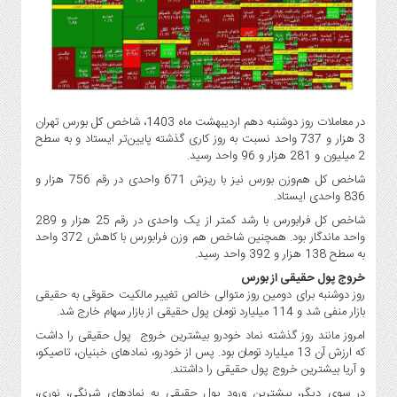
گاز
و
پتروشیمی
صنعت
و
خودرو
در معاملات روز دوشنبه دهم اردیبهشت ماه 1403، شاخص کل بورس تهران
استارت
3 هزار و 737 واحد نسبت به روز کاری گذشته پایین‌تر ایستاد و به سطح
2 میلیون و 281 هزار و 96 واحد رسید.
آپ
و
شاخص کل هم‌وزن بورس نیز با ریزش 671 واحدی در رقم 756 هزار و
فن
836 واحدی ایستاد.
آوری
شاخص کل فرابورس با رشد کمتر از یک واحدی در رقم 25 هزار و 289
واحد ماندگار بود. همچنین شاخص هم وزن فرابورس با کاهش 372 واحد
بانک
به سطح 138 هزار و 392 واحد رسید.
،
خروج پول حقیقی از بورس
بیمه
روز دوشنبه برای دومین روز متوالی خالص تغییر مالکیت حقوقی به حقیقی
و
بازار منفی شد و 114 میلیارد تومان پول حقیقی از بازار سهام خارج شد.
ارز
امروز مانند روز گذشته نماد خودرو بیشترین خروج پول حقیقی را داشت
دیجیتال
که ارزش آن 13 میلیارد تومان بود. پس از خودرو، نمادهای خبنیان، تاصیکو،
کشاورزی
و آریا بیشترین خروج پول حقیقی را داشتند.
و
در سوی دیگر، بیشترین ورود پول حقیقی به نمادهای شرنگی، نوری،