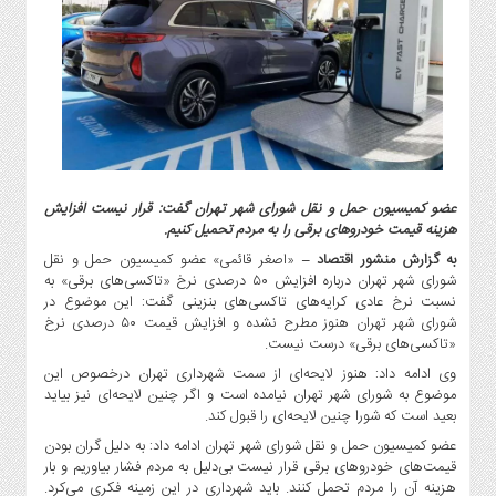
گاز
و
پتروشیمی
صنعت
و
خودرو
استارت
آپ
عضو کمیسیون حمل و نقل شورای شهر تهران گفت: قرار نیست افزایش
و
هزینه قیمت خودروهای برقی را به مردم تحمیل کنیم.
فن
به گزارش منشور اقتصاد –
«اصغر قائمی» عضو کمیسیون حمل و نقل
آوری
شورای شهر تهران درباره افزایش ۵۰ درصدی نرخ «تاکسی‌های برقی» به
بانک
نسبت نرخ عادی کرایه‌های تاکسی‌های بنزینی گفت: این موضوع در
شورای شهر تهران هنوز مطرح نشده و افزایش قیمت ۵۰ درصدی نرخ
،
«تاکسی‌های برقی» درست نیست.
بیمه
وی ادامه داد: هنوز لایحه‌ای از سمت شهرداری تهران درخصوص این
و
موضوع به شورای شهر تهران نیامده است و اگر چنین لایحه‌ای نیز بیاید
ارز
بعید است که شورا چنین لایحه‌ای را قبول کند.
دیجیتال
عضو کمیسیون حمل و نقل شورای شهر تهران ادامه داد: به دلیل گران بودن
کشاورزی
قیمت‌های خودروهای برقی قرار نیست بی‌دلیل به مردم فشار بیاوریم و بار
و
هزینه آن را مردم تحمل کنند. باید شهرداری در این زمینه فکری می‌کرد.