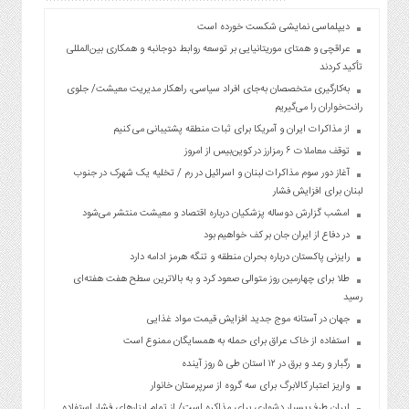
دیپلماسی نمایشی شکست خورده است
عراقچی و همتای موریتانیایی بر توسعه روابط دوجانبه و همکاری بین‌المللی
تأکید کردند
به‌کارگیری متخصصان به‌جای افراد سیاسی، راهکار مدیریت معیشت/ جلوی
رانت‌خواران را می‌گیریم
از مذاکرات ایران و آمریکا برای ثبات منطقه پشتیبانی می کنیم
توقف معاملات ۶ رمزارز در کوین‌بیس از امروز
آغاز دور سوم مذاکرات لبنان و اسرائیل در رم / تخلیه یک شهرک در جنوب
لبنان برای افزایش فشار
امشب گزارش دوساله پزشکیان درباره اقتصاد و معیشت منتشر می‌شود
در دفاع از ایران جان بر کف خواهیم بود
رایزنی پاکستان درباره بحران منطقه و تنگه هرمز ادامه دارد
طلا برای چهارمین روز متوالی صعود کرد و به بالاترین سطح هفت هفته‌ای
رسید
جهان در آستانه موج جدید افزایش قیمت مواد غذایی
استفاده از خاک عراق برای حمله به همسایگان ممنوع است
رگبار و رعد و برق در ۱۲ استان طی ۵ روز آینده
واریز اعتبار کالابرگ برای سه گروه از سرپرستان خانوار
ایران طرف بسیار دشواری برای مذاکره است/ از تمام ابزارهای فشار استفاده