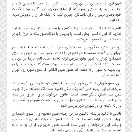
صنایع
شهرداری اگر لایحه‌ای در این زمینه دارد به شورا ارائه دهد تا بررسی کنیم و
غذایی
احتمالا باید به سمتی برویم که از منابع دیگری این گران بودن قیمت
خودروهای برقی را برای رانندگان جبران کنیم نه اینکه بار آن را بردوش مردم
سیاسی
بیاندازیم.
و
قائمی ادامه داد: ما در شورا نرخ تاکسی را مصوب می‌کنیم و کاری به این
بین
نداریم که این تاکسی برقی است یا بنزینی یا دوگانه‌سوز بلکه ما نرخ را برای
الملل
همه تاکسی‌ها مصوب می‌کنیم.
نگاه
وی در بخش دیگری از صحبت‌های خود درباره احداث خط تراموا در
روز
تهرانپارس گفت: متاسفانه درخصوص احداث تراموا در شهر تهران از سوی
شهرداری تهران به شورا هنوز طرحی ارائه نشده است، البته بارها در این باره
گوناگون
صحبت شده است و شهرداری هم موظف بوده است که لایحه خود را در
این زمینه به شورا ارائه دهد، اما هنوز هیچ اتفاقی از سوی شهرداری تهران
نیفتاده است.
این عضو شورای اسلامی شهر تهران خاطرنشان کرد: شهرداری اگر بخواهد
سرخود در این زمینه عمل کند یک شکل قضیه است اگر بخواهد مر قانون را
عمل کند، شکل دیگر قضیه است. قانون می‌گوید برای اجرای هر کدام
خطوط حمل و نقلی و مدهای حمل و نقلی بخواهد در شهر اجرا شود، باید
با ارائه لایحه‌ای در شورای شهر بررسی شود.
قائمی با تاکید براینکه تاکنون در این زمینه هیچ مصوبه‌ای از سوی شهرداری
تهران به شورا ارائه نشده است، گفت: ظاهرا مذاکرات اولیه‌ای درخصوص
واردات این ترامواها با چین شده است، هنوز جزییاتی از آن به ما ارائه
نشده است که ما اطلاعات آن را بدانیم. منبع ایلنا