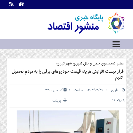
اطلاعات
تماس
تماس
با
ما
درباره
ما
سرویس
عضو کمیسیون حمل و نقل شورای شهر تهران؛
ها
خانه
قرار نیست افزایش هزینه قیمت خودروهای برقی را به مردم تحمیل
کنیم
بازار
سرمایه
تاریخ : ۱۴۰۳/۰۳/۳۱ ساعت :
کد خبر 3200
و
بورس
۱۶:۰۹:۰۸
پرینت
مسکن
و
شهری
نفت،