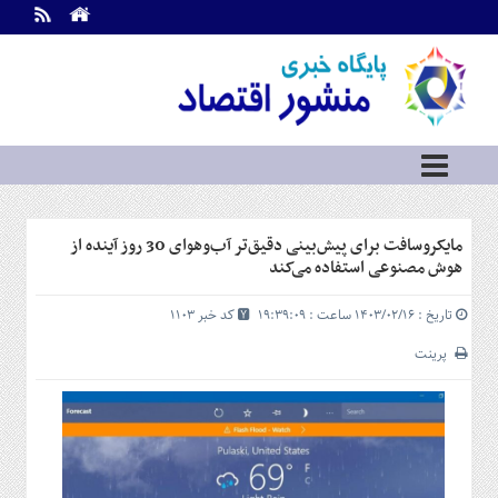
اطلاعات
تماس
تماس
با
ما
درباره
ما
سرویس
مایکروسافت برای پیش‌بینی دقیق‌تر آب‌وهوای 30 روز آینده از
ها
خانه
هوش مصنوعی استفاده می‌کند
بازار
تاریخ : ۱۴۰۳/۰۲/۱۶ ساعت : ۱۹:۳۹:۰۹
کد خبر 1103
سرمایه
و
پرینت
بورس
مسکن
و
شهری
نفت،