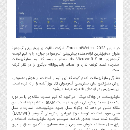
گاز
و
پتروشیمی
صنعت
و
خودرو
استارت
در مارس 2023، ForecastWatch، شرکت نظارت بر پیش‌بینی آب‌وهوا،
آپ
عنوان «دقیق‌ترین ارائه‌دهنده پیش‌بینی آب‌وهوا در جهان» را به تیم توسعه
و
آب‌وهوای Microsoft Start داد. به‌نظر می‌رسد که تیم «مایکروسافت
فن
استارت» قصد توقف ندارد و اهداف بلندپروازانه دیگری را در نظر گرفته
است.
آوری
به‌تازگی مایکروسافت اعلام کرده که این تیم با استفاده از هوش مصنوعی،
بانک
روش دقیق‌تری برای پیش‌بینی آب‌وهوای 30 روز آینده را ارائه کرده است.
،
این سرویس در آینده‌ای نامعلوم عرضه می‌شود.
بیمه
مایکروسافت در وبلاگ بینگ می‌گوید که تیم استارت مقاله‌ای را در مورد
و
یک مدل جدید پیش‌بینی میان‌برد در سایت arXiv منتشر کرده است. این
ارز
مقاله نشان می‌دهد که چگونه مدل جدید مایکروسافت استارت با مدل
دیجیتال
فعلی مورد استفاده توسط مرکز اروپایی پیش‌بینی آب‌وهوا ​​(ECMWF)،
مقایسه شده است. به‌طور خلاصه، سیستم جدید مایکروسافت استفاده از
کشاورزی
پنج مدل مختلف هوش مصنوعی و سه معماری یادگیری عمیق را برای
و