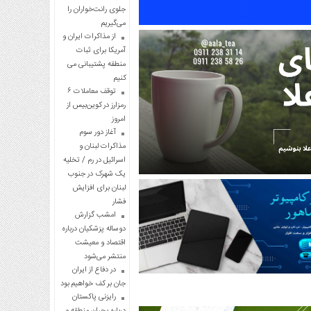
جلوی رانت‌خواران را
می‌گیریم
از مذاکرات ایران و
آمریکا برای ثبات
منطقه پشتیبانی می
کنیم
توقف معاملات ۶
رمزارز در کوین‌بیس از
امروز
آغاز دور سوم
مذاکرات لبنان و
اسرائیل در رم / تخلیه
یک شهرک در جنوب
لبنان برای افزایش
فشار
امشب گزارش
دوساله پزشکیان درباره
اقتصاد و معیشت
منتشر می‌شود
در دفاع از ایران
جان بر کف خواهیم بود
رایزنی پاکستان