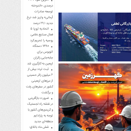
درصدی «اندوخته
توسعه صادرات
آرمانی» واریز شد؛ نرخ
جدید ۲۹.۱ درصد
اتحادیه اروپا ۵
فعال صنایع دفاعی
روسیه را تحریم کرد
۷۳۸۰ دستگاه
اتوبوس برای
جابه‌جایی زائران
اربعین به‌ کارگیری شد
ثبت تردد بیش از
۶ میلیون زائر حسینی
از مرزهای اربعینی
کشور در سفرهای رفت
و برگشت
ضرورت بازآفرینی
در نقشه راه لجستیک
و کریدورهای کشور با
توجه به پارادایم
منطقه‌ای جدید
شش ماه باتلاق؛