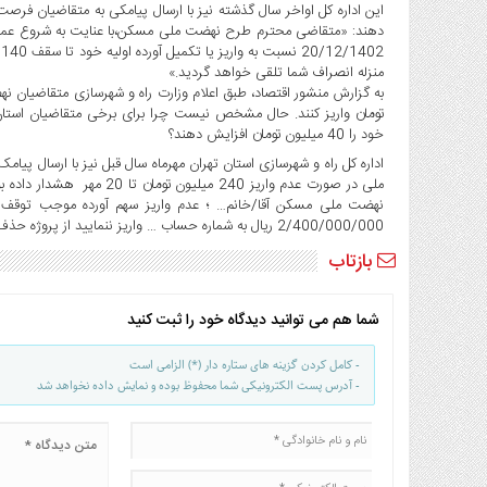
صنایع
دهند: «متقاضی محترم طرح نهضت ملی مسکن،با عنایت به شروع عمل
غذایی
2
سیاسی
منزله انصراف شما تلقی خواهد گردید.»
و
بین
خود را 40 میلیون تومان افزایش دهند؟
الملل
اداره کل راه و شهرسازی استان تهران مهرماه سال قبل نیز با ارسال پ
نگاه
ملی در صورت عدم واریز 240 می
روز
گوناگون
2/400/000/000 ریال به شماره حساب … واریز ننمایید از پروژه حذف شده و جایگزینی برای شما انتخاب خواهد شد.»
بازتاب
شما هم می توانید دیدگاه خود را ثبت کنید
- کامل کردن گزینه های ستاره دار (*) الزامی است
- آدرس پست الکترونیکی شما محفوظ بوده و نمایش داده نخواهد شد