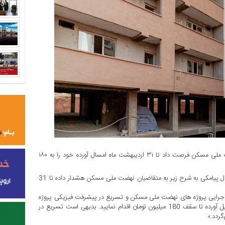
اداره راه و شهرسازی استان تهران با ارسال پیامکی به متقاضیان نهضت ملی مسکن فرصت داد تا ۳۱ اردیبهشت ماه امسال آورده خود را به ۱۸۰
به گزارش منشور اقتصاد؛ اداره راه و شهرسازی استان تهران اخیرا با ارسال پیامکی به شرح زیر به متقاضیان نهضت ملی مسکن هشدار داده تا 31
جرایی پروژه های نهضت ملی مسکن و تسریع در پیشرفت فیزیکی پروژه
،مقتضی است حداکثر تا تاریخ 31/02/1403 نسبت به واریز یا تکمیل آورده تا سقف 180 میلیون تومان اقدام نمایید. بدیهی است تسریع در
گردد.»