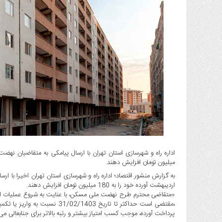
گاز
و
پتروشیمی
صنعت
و
خودرو
استارت
آپ
و
فن
آوری
بانک
،
بیمه
میلیون تومان افزایش دهند.
و
ارز
اردیبهشت آورده خود را به 180 میلیون تومان افزایش دهند.
دیجیتال
«متقاضی محترم طرح نهضت ملی مسکن، با عنایت به شروع عملیات ا
کشاورزی
پرداخت آورده، موجب کسب امتیاز بیشتر و رتبه بالاتر برای جنابعالی می‌
و