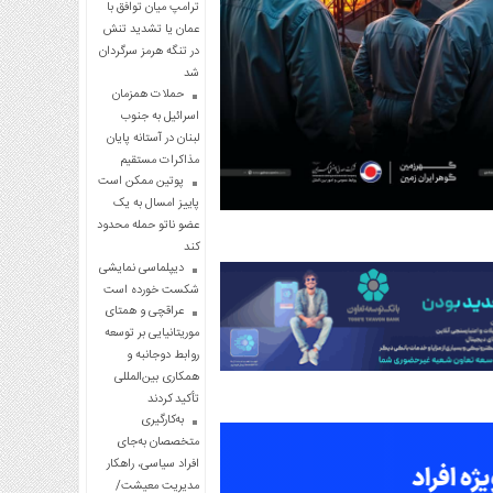
ترامپ میان توافق با
عمان یا تشدید تنش
در تنگه هرمز سرگردان
شد
حملات همزمان
اسرائیل به جنوب
لبنان در آستانه پایان
مذاکرات مستقیم
پوتین ممکن است
پاییز امسال به یک
عضو ناتو حمله محدود
کند
دیپلماسی نمایشی
شکست خورده است
عراقچی و همتای
موریتانیایی بر توسعه
روابط دوجانبه و
همکاری بین‌المللی
تأکید کردند
به‌کارگیری
متخصصان به‌جای
افراد سیاسی، راهکار
مدیریت معیشت/