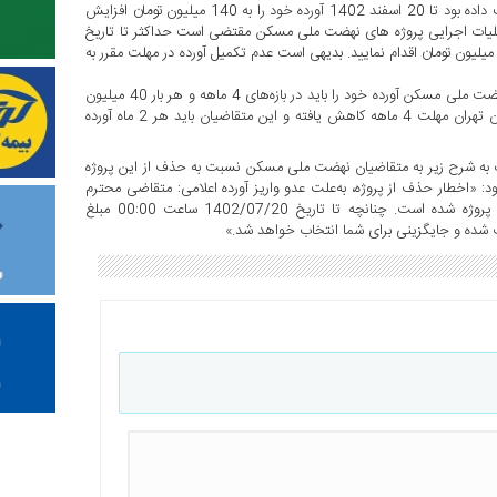
این اداره کل اواخر سال گذشته نیز با ارسال پیامکی به متقاضیان فرصت داده بود تا 20 اسفند 1402 آورده خود را به 140 میلیون تومان افزایش
یات اجرایی پروژه های نهضت ملی مسکن مقتضی است حداکثر تا تاریخ
20/12/140 نسبت به واریز یا تکمیل آورده اولیه خود تا سقف 140 میلیون تومان اقدام نمایید. بدیهی است عدم تکمیل آورده در مهلت مقرر به
به گزارش منشور اقتصاد،‌ طبق اعلام وزارت راه و شهرسازی متقاضیان نهضت ملی مسکن آورده خود را باید در بازه‌های 4 ماهه و هر بار 40 میلیون
تومان واریز کنند. حال مشخص نیست چرا برای برخی متقاضیان استان تهران مهلت 4 ماهه کاهش یافته و این متقاضیان باید هر 2 ماه آورده
یامک به شرح زیر به متقاضیان نهضت ملی مسکن نسبت به حذف از این پروژه
لیون تومان تا 20 مهر هشدار داده بود: «اخطار حذف از پروژه،‌ به‌علت عدو واریز آورده اعلامی: متقاضی محترم
نهضت ملی مسکن آقا/خانم… ؛ عدم واریز سهم آورده موجب توقف پروژه شده است. چنانچه تا تاریخ 1402/07/20 ساعت 00:00 مبلغ