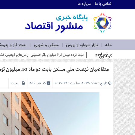
تماس با ما
درباره ما
اطلاعات
تماس
تماس
با
ما
خانه
بازار سرمایه و بورس
مسکن و شهری
نفت، گاز و پترو
درباره
خبر فوری
ثبت تردد بیش از ۶ میلیون زائر حسینی از مرزهای اربعینی کشور در سفرهای رفت و برگشت_
گوناگون
ما
سرویس
ها
متقاضیان نهضت ملی مسکن بابت دو ماه 40 میلیون تومان باید واریز کنند
خانه
بازار
تاریخ : ۱۴۰۳/۰۲/۰۸ ساعت : ۱۰:۳۰:۲۹
کد خبر 596
پرینت
سرمایه
و
بورس
مسکن
و
شهری
نفت،