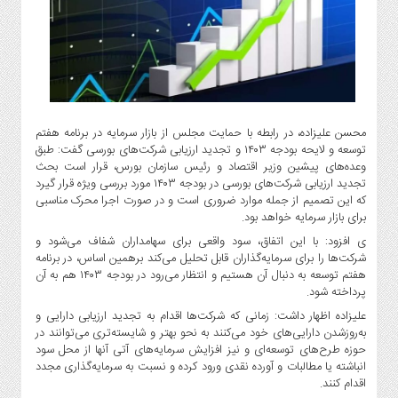
گاز
و
پتروشیمی
صنعت
و
خودرو
محسن علیزاده، در رابطه با حمایت مجلس از بازار سرمایه در برنامه هفتم
استارت
توسعه و لایحه بودجه ۱۴۰۳ و تجدید ارزیابی شرکت‌های بورسی گفت: طبق
آپ
وعده‌های پیشین وزیر اقتصاد و رئیس سازمان بورس، قرار است بحث
و
تجدید ارزیابی شرکت‌های بورسی در بودجه ۱۴۰۳ مورد بررسی ویژه قرار گیرد
فن
که این تصمیم از جمله موارد ضروری است و در صورت اجرا محرک مناسبی
آوری
برای بازار سرمایه خواهد بود.
بانک
ی افزود: با این اتفاق، سود واقعی برای سهامداران شفاف می‌شود و
شرکت‌ها را برای سرمایه‌گذاران قابل تحلیل می‌کند برهمین اساس، در برنامه
،
هفتم توسعه به دنبال آن هستیم و انتظار می‌رود در بودجه ۱۴۰۳ هم به آن
بیمه
پرداخته شود.
و
علیزاده اظهار داشت: زمانی که شرکت‌ها اقدام به تجدید ارزیابی دارایی و
ارز
به‌روزشدن دارایی‌های خود می‌کنند به نحو بهتر و شایسته‌تری می‌توانند در
دیجیتال
حوزه طرح‌های توسعه‌ای و نیز افزایش سرمایه‌های آتی آنها از محل سود
کشاورزی
انباشته یا مطالبات و آورده نقدی ورود کرده و نسبت به سرمایه‌گذاری مجدد
اقدام کنند.
و