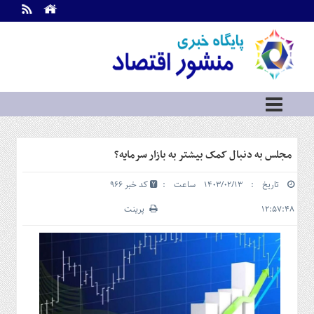
اطلاعات
تماس
تماس
با
ما
درباره
ما
سرویس
مجلس به دنبال کمک بیشتر به بازار سرمایه؟
ها
خانه
تاریخ : ۱۴۰۳/۰۲/۱۳ ساعت :
کد خبر 966
بازار
سرمایه
۱۲:۵۷:۴۸
پرینت
و
بورس
مسکن
و
شهری
نفت،