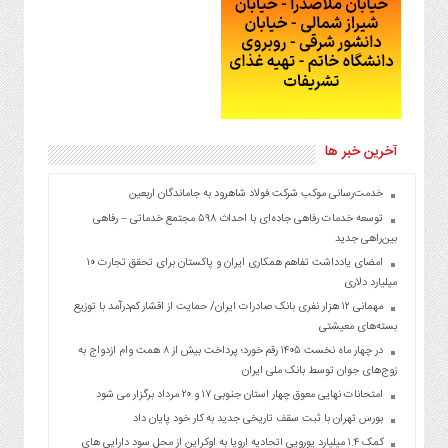
آخرین خبر ها
خدمت‌رسانی موکب شرکت فولاد شاهرود به جاماندگان اربعین
توسعه خدمات رفاهی جاده‌ای با احداث ۵۹۸ مجتمع خدماتی – رفاهی
بین‌راهی جدید
امضای یادداشت تفاهم همکاری ایران و پاکستان برای تحقق تجارت ۱۰
میلیارد دلاری
مهمانی ۱۲ هزار نفری بانک صادرات ایران/ حمایت از اقشار کم‌درآمد با توزیع
بسته‌های معیشتی
در چهار ماه نخست ۱۴۰۵ رقم خورد؛ پرداخت بیش از ۸ همت وام ازدواج به
زوج‌های جوان توسط بانک ملی ایران
امتحانات نهایی معوق چهار استان جنوبی ۱۷ و ۲۰ مرداد برگزار می شود
بورس تهران با ثبت سقف تاریخی جدید به کار خود پایان داد
کمک ۱.۴ میلیارد یورویی اتحادیه اروپا به اوکراین از محل سود دارایی های