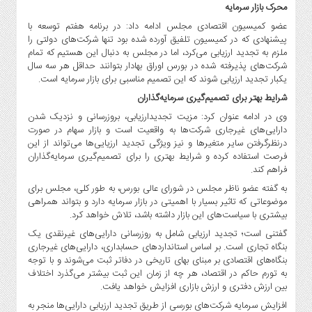
صنایع
محرک بازار سرمایه
غذایی
عضو کمیسیون اقتصادی مجلس ادامه داد: در برنامه هفتم توسعه با
پیشنهادی که در کمیسیون تلفیق آورده شده بود تنها شرکت‌های دولتی را
سیاسی
ملزم به تجدید ارزیابی می‌کرد، اما در مجلس به دنبال این هستیم که تمام
و
شرکت‌های پذیرفته شده در بورس اوراق بهادار بتوانند حداقل هر سه سال
بین
یکبار تجدید ارزیابی شوند که این تصمیم مناسبی برای بازار سرمایه است.
الملل
شرایط بهتر برای تصمیم‌گیری سرمایه‌گذاران
نگاه
وی در ادامه عنوان کرد: مزیت تجدیدارزیابی، بروزرسانی و نزدیک شدن
روز
دارایی‌های غیرجاری شرکت‌ها به واقعیت است و بازار سهام در صورت
گوناگون
درنظرگرفتن سایر متغیرها و نیز ویژگی تجدید ارزیایی‌ها می‌تواند از این
فرصت استفاده کرده و شرایط بهتری را برای تصمیم‌گیری سرمایه‌گذاران
فراهم کند.
به گفته عضو ناظر مجلس در شورای عالی بورس، به طور کلی، مجلس برای
موضوعاتی که تاثیر بسیار با اهمیتی در بازار سرمایه دارد و بتواند همراهی
بیشتری با سیاست‌های این بازار داشته باشد، تلاش خواهد کرد.
گفتنی است؛ تجدید ارزیابی شامل به روزرسانی دارایی‌های غیرنقدی یک
بنگاه تجاری است. بر اساس استانداردهای حسابداری، دارایی‌های غیرجاری
بنگاه‌های اقتصادی بر مبنای بهای تاریخی در دفاتر ثبت می‌شوند و با توجه
به تورم حاکم در اقتصاد، هر چه از زمان این ثبت بیشتر می‌گذرد اختلاف
بین ارزش دفتری و ارزش بازاری افزایش خواهد یافت.
افزایش سرمایه شرکت‌های بورسی از طریق تجدید ارزیابی دارایی‌ها منجر به