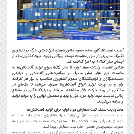
گاز
و
پتروشیمی
صنعت
و
خودرو
استارت
آسیب تولیدکنندگان عمده سموم کشور به‌ویژه شرکت‌‌های بزرگ در تازه‌ترین
آپ
تکنیک مدیریتی از سوی معاونت توسعه بازرگانی وزارت جهاد کشاورزی که از
و
ابتدای سال 1403 به اجرا گذاشته شد.
فن
منشور اقتصاد؛ واردات مواد اولیه تا سال 1402برای تولید آفت‌کش‌ها به
آوری
مناسبت نیاز بازار، زمان مصرف و موقعیت‌های اقتصادی و تولیدی
دست‌اندرکاران و تولیدکنندگان سموم کشاورزی متناسب با نیاز هر کارخانه
بانک
وارد و در چرخه تولید انواع آفت‌کش‌ها مصرف می‌شد، تا اینجای کار
،
مشکلی در روند حرکت بازار مشاهده نمی‌شد و تولیدکنندگان در مقاطع
بیمه
زمانی مناسب، مواد اولیه مورد نیاز را وارد و محصول نهایی را به موقع تولید
و
و عرضه می‌کردند.
ارز
محدودیت سقف ثبت سفارش مواد اولیه برای تولید آفت‌کش‌ها
دیجیتال
اما حالا معاونت توسعه بازرگانی وزارت جهاد کشاورزی دستور داده است که
مواد اولیه برای تولید آفت‌کش‌ها با محدودیت سقف ثبت سفارش و به
کشاورزی
صورت سهمیه‌بندی فصلی اجازه ثبت سفارش پیدا کنند.
و
خبر بدتر در این باره آن است که حجم سفارش مواد اولیه محدود شده و به