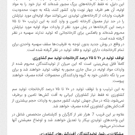
صنایع
این دلیل، نه فقط کارخانه‌های بزرگ مجبور شده‌اند که نیاز خود را به مواد
غذایی
اولیه، آن هم ظرف چهار نوبت وارد کشور کنند، بلکه به جهت محدودیت
ظرفیت واردات از کارخانه‌های تولیدی نمی‌توانند مواد اولیه‌ای مورد نیازشان
سیاسی
را در حد نیاز معمول کارخانه تامین و وارد کنند به این ترتیب ۷۰ تا ۷۵
و
درصد این کارخانه‌ها در زمان مورد نظر از واردات مواد اولیه مورد نیازشان
بین
محروم شده‌اند و بالعکس برای کارخانجاتی که تولید ندارند سهمیه در نظر
الملل
گرفته شده است.
در واقع در روش جدید بدون توجه به ظرفیت‌ها سقف سهمیه واحدی برای
نگاه
تمام کارخانجات دارای تولید و فاقد تولید در نظر گرفته شده است.
روز
توقف تولید در ۷۰ تا ۷۵ درصد کارخانجات تولید سم کشاورزی
گوناگون
کاملاً قابل پیش‌بینی است که این میزان از تولیدکنندگان محروم شده از
واردات مواد اولیه، در سال جاری مجبور به توقف تولید خواهند شد و برای
سر پا نگه داشتن خود به گروه واردکنندگان محصولات آماده مصرف خواهند
پیوست.
به این ترتیب و با توقف تولید در ۷۰ تا ۷۵ درصد کارخانجات تولید سم
کشاورزی نه فقط نیاز کشاورزان ایرانی به آفت کش‌ها تامین و برطرف
نمی‌شود، بلکه در سال جهش تولید، کشور مجبور به واردات حجم بیشتری از
آفت‌کش‌های کشاورزی آماده مصرف خواهد شد.
علاوه بر این قریب 7 هزار نفر از کارگران و کارشناسان متخصص شاغل در
این واحدهای تولیدی بیکار یا تعدیل خواهند شد و اوضاع معیشتی آنها
سخت‌تر می‌شود.
مشکلات بی‌شمار تولیدکنندگان آفت‌کش‌های کشاورزی