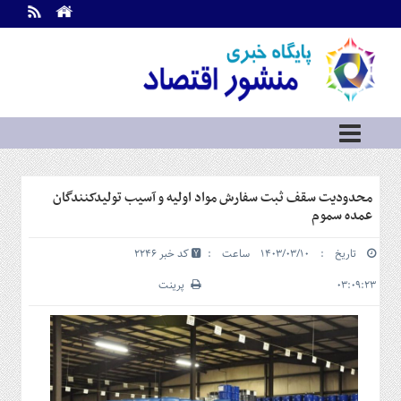
اطلاعات
تماس
تماس
با
ما
درباره
ما
سرویس
محدودیت سقف ثبت سفارش مواد اولیه و آسیب تولیدکنندگان
ها
خانه
عمده سموم
بازار
تاریخ : ۱۴۰۳/۰۳/۱۰ ساعت :
کد خبر 2246
سرمایه
و
۰۳:۰۹:۲۳
پرینت
بورس
مسکن
و
شهری
نفت،