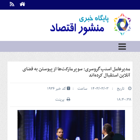
اطلاعات
تماس
تماس
با
ما
درباره
ما
سرویس
مدیرعامل اسنپ‌گروسری: سوپرمارکت‌ها از پیوستن به فضای
ها
خانه
آنلاین استقبال کرده‌اند
بازار
تاریخ : ۱۴۰۳/۰۳/۰۳ ساعت :
کد خبر 1936
سرمایه
و
۱۸:۴۰:۳۸
پرینت
بورس
مسکن
و
شهری
نفت،