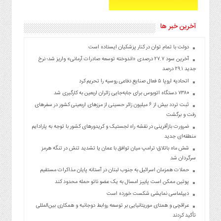
آخرین خبر ها
دولت با تمام توان در کنار پزشکیان ایستاده است
آخرین سود ۲۷.۷ درصدی «اندوخته توسعه صادرات آرمانی» واریز شد؛ نرخ
جدید ۲۹.۱ درصد
اتحادیه اروپا ۵ فعال صنایع دفاعی روسیه را تحریم کرد
۷۳۸۰ دستگاه اتوبوس برای جابه‌جایی زائران اربعین به‌ کارگیری شد
ثبت تردد بیش از ۶ میلیون زائر حسینی از مرزهای اربعینی کشور در سفرهای
رفت و برگشت
ضرورت بازآفرینی در نقشه راه لجستیک و کریدورهای کشور با توجه به پارادایم
منطقه‌ای جدید
شش ماه باتلاق؛ ترامپ میان توافق با عمان یا تشدید تنش در تنگه هرمز
سرگردان شد
حملات همزمان اسرائیل به جنوب لبنان در آستانه پایان مذاکرات مستقیم
پوتین ممکن است پاییز امسال به یک عضو ناتو حمله محدود کند
دیپلماسی نمایشی شکست خورده است
عراقچی و همتای موریتانیایی بر توسعه روابط دوجانبه و همکاری بین‌المللی
تأکید کردند