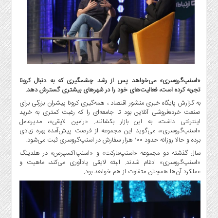
گاز
و
پتروشیمی
صنعت
و
خودرو
استارت
«اسنپ‌گروسری» می‌خواهد پس از رشد چشمگیری که به دنبال کرونا
آپ
تجربه کرده است، فعالیت‌های خود را در شهرهای بیشتری گسترش دهد.
و
به گزارش پایگاه خبری منشور اقتصاد ، همه‌گیری کرونا پیشران بزرگی برای
فن
صنعت خرده‌فروشی آنلاین بود تا جامعه‌ای را که رغبت کمتری به خرید
آوری
اینترنتی داشت، به این بازار بکشانند. «رامین لایقی»، مدیرعامل
«اسنپ‌گروسری»، می‌گوید این مجموعه از فرصت پیش‌آمده بهره زیادی
بانک
برده و حالا روزانه حدود ۱۰۰ هزار سفارش در اسنپ‌گروسری ثبت می‌شود.
،
سال گذشته دو مجموعه «اسنپ‌مارکت» و «اسنپ‌اکسپرس» در هلدینگ
بیمه
«اسنپ‌گروسری» ادغام شدند. البته لایقی یادآوری می‌کند، ماهیت و
و
عملکرد آن‌ها همچنان متفاوت از هم خواهد بود.
ارز
دیجیتال
کشاورزی
و