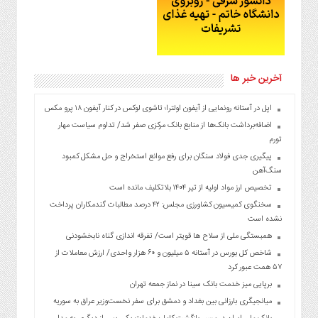
آخرین خبر ها
اپل در آستانه رونمایی از آیفون اولترا؛ تاشوی لوکس در کنار آیفون ۱۸ پرو مکس
اضافه‌برداشت بانک‌ها از منابع بانک مرکزی صفر شد/ تداوم سیاست مهار
تورم
پیگیری جدی فولاد سنگان برای رفع موانع استخراج و حل مشکل کمبود
سنگ‌آهن
تخصیص ارز مواد اولیه از تیر ۱۴۰۴ بلاتکلیف مانده است
سخنگوی کمیسیون کشاورزی مجلس: ۴۲ درصد مطالبات گندمکاران پرداخت
نشده است
همبستگی ملی از سلاح ها قویتر است/ تفرقه اندازی گناه نابخشودنی
شاخص کل بورس در آستانه ۵ میلیون و ۶۰ هزار واحدی/ ارزش معاملات از
۵۷ همت عبور کرد
برپایی میز خدمت بانک سینا در نماز جمعه تهران
میانجیگری بارزانی بین بغداد و دمشق برای سفر نخست‌وزیر عراق به سوریه