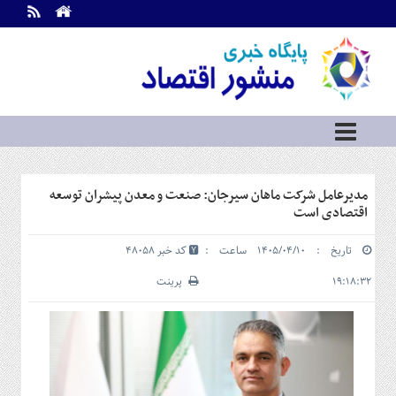
اطلاعات
تماس
تماس
با
ما
درباره
ما
سرویس
مدیرعامل شرکت ماهان سیرجان: صنعت و معدن پیشران توسعه
ها
خانه
اقتصادی است
بازار
تاریخ : ۱۴۰۵/۰۴/۱۰ ساعت :
کد خبر 48058
سرمایه
و
۱۹:۱۸:۳۲
پرینت
بورس
مسکن
و
شهری
نفت،