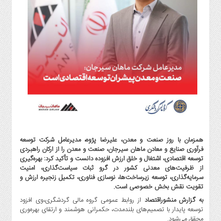
گاز
و
پتروشیمی
صنعت
و
خودرو
استارت
آپ
و
فن
آوری
بانک
همزمان با روز صنعت و معدن، علیرضا پژوه، مدیرعامل شرکت توسعه
،
فرآوری صنایع و معادن ماهان سیرجان، صنعت و معدن را از ارکان راهبردی
بیمه
توسعه اقتصادی، اشتغال و خلق ارزش افزوده دانست و تأکید کرد: بهره‌گیری
و
از ظرفیت‌های معدنی کشور در گرو ثبات سیاست‌گذاری، امنیت
سرمایه‌گذاری، توسعه زیرساخت‌ها، نوسازی فناوری، تکمیل زنجیره ارزش و
ارز
تقویت نقش بخش خصوصی است.
دیجیتال
به گزارش منشوراقتصاد
از روابط عمومی گروه مالی گردشگری،وی افزود
کشاورزی
توسعه پایدار با تصمیم‌های بلندمدت، حکمرانی هوشمند و ارتقای بهره‌وری
و
محقق می‌شود.