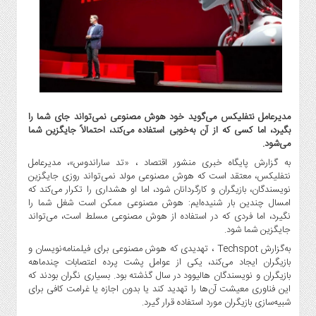
گاز
و
پتروشیمی
صنعت
و
خودرو
استارت
مدیرعامل نتفلیکس می‌گوید خود هوش مصنوعی نمی‌تواند جای شما را
آپ
بگیرد، اما کسی که از آن به‌خوبی استفاده می‌کند، احتمالاً جایگزین شما
و
می‌شود.
فن
به گزارش پایگاه خبری منشور اقتصاد ، «تد ساراندوس»، مدیرعامل
آوری
نتفلیکس، معتقد است که هوش مصنوعی مولد نمی‌تواند روزی جایگزین
نویسندگان، بازیگران و کارگردانان شود، اما او هشداری را تکرار می‌کند که
بانک
امسال چندین بار شنیده‌ایم: هوش مصنوعی ممکن است شغل شما را
،
نگیرد، اما فردی که در استفاده از هوش مصنوعی مسلط است، می‌تواند
بیمه
جایگزین شما شود.
و
به‌گزارش Techspot ، تهدیدی که هوش مصنوعی برای فیلمنامه‌نویسان و
ارز
بازیگران ایجاد می‌کند، یکی از عوامل پشت پرده اعتصابات چندماهه
دیجیتال
بازیگران و نویسندگان هالیوود در سال گذشته بود. بسیاری نگران بودند که
این فناوری معیشت آن‌ها را تهدید کند یا بدون اجازه یا غرامت کافی برای
کشاورزی
شبیه‌سازی بازیگران مورد استفاده قرار گیرد.
و