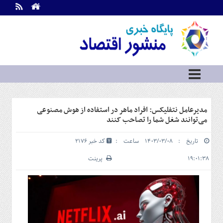
اطلاعات
تماس
تماس
با
ما
درباره
ما
سرویس
مدیرعامل نتفلیکس: افراد ماهر در استفاده از هوش مصنوعی
ها
خانه
می‌توانند شغل شما را تصاحب کنند
بازار
تاریخ : ۱۴۰۳/۰۳/۰۸ ساعت :
کد خبر 2176
سرمایه
و
۱۹:۰۱:۳۸
پرینت
بورس
مسکن
و
شهری
نفت،