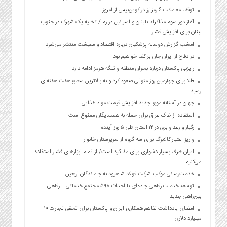
توقف معاملات ۶ رمزارز در کوین‌بیس از امروز
آغاز دور سوم مذاکرات لبنان و اسرائیل در رم / تخلیه یک شهرک در جنوب
لبنان برای افزایش فشار
امشب گزارش دوساله پزشکیان درباره اقتصاد و معیشت منتشر می‌شود
در دفاع از ایران جان بر کف خواهیم بود
رایزنی پاکستان درباره بحران منطقه و تنگه هرمز ادامه دارد
طلا برای چهارمین روز متوالی صعود کرد و به بالاترین سطح هفت هفته‌ای
رسید
جهان در آستانه موج جدید افزایش قیمت مواد غذایی
استفاده از خاک عراق برای حمله به همسایگان ممنوع است
رگبار و رعد و برق در ۱۲ استان طی ۵ روز آینده
واریز اعتبار کالابرگ برای سه گروه از سرپرستان خانوار
ایران طرف بسیار دشواری برای مذاکره است/ از تمام ابزارهای فشار استفاده
می‌کنیم
خدمت‌رسانی موکب شرکت فولاد شاهرود به جاماندگان اربعین
توسعه خدمات رفاهی جاده‌ای با احداث ۵۹۸ مجتمع خدماتی – رفاهی
بین‌راهی جدید
امضای یادداشت تفاهم همکاری ایران و پاکستان برای تحقق تجارت ۱۰
میلیارد دلاری