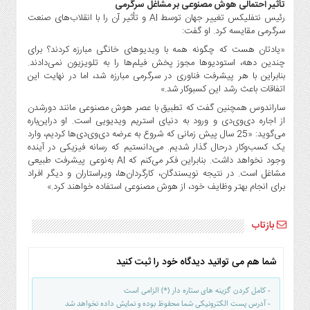
تأثیر احتمالی هوش مصنوعی بر مشاغل سرگرمی
رئیس نتفلیکس تغییر جهان توسط AI و تأثیر آن را با انقلاب‌های صنعت
سرگرمی مقایسه کرد. او گفت:
«یادتان هست که چگونه همه با ویدیوهای خانگی مبارزه کردند؟ برای
چندین دهه، استودیوها مجوز پخش فیلم‌ها را به تلویزیون نمی‌دادند.
بنابراین با هر پیشرفت فناوری در سرگرمی مبارزه شد، اما در نهایت این
اتفاقات باعث رشد این کسبو‌کار شد.»
ساراندوس همچنین گفت که تطبیق با عصر هوش مصنوعی مانند دورشدن
از اجاره دی‌وی‌دی و ورود به دنیای استریم ویدیویی است. او دراین‌باره
می‌گوید: «25 سال پیش زمانی که شروع به عرضه دی‌وی‌دی‌ها کردیم، وارد
یک کسب‌وکار درحال گذار شدیم. می‌دانستیم که رسانه فیزیکی در آینده
وجود نخواهد داشت. بنابراین فکر می‌کنم که AI به‌نوعی پیشرفت طبیعی
مشاغل است. در نتیجه نویسندگان، کارگردان‌ها، ویراستاران و دیگر افراد
برای انجام بهتر وظایف خود، از هوش مصنوعی استفاده خواهند کرد.»
بازتاب
شما هم می توانید دیدگاه خود را ثبت کنید
- کامل کردن گزینه های ستاره دار (*) الزامی است
- آدرس پست الکترونیکی شما محفوظ بوده و نمایش داده نخواهد شد