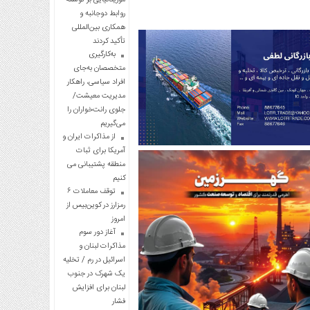
روابط دوجانبه و
همکاری بین‌المللی
تأکید کردند
به‌کارگیری
متخصصان به‌جای
افراد سیاسی، راهکار
مدیریت معیشت/
جلوی رانت‌خواران را
می‌گیریم
از مذاکرات ایران و
آمریکا برای ثبات
منطقه پشتیبانی می
کنیم
توقف معاملات ۶
رمزارز در کوین‌بیس از
امروز
آغاز دور سوم
مذاکرات لبنان و
اسرائیل در رم / تخلیه
یک شهرک در جنوب
لبنان برای افزایش
فشار