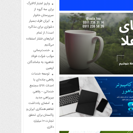
واریز اعتبار کالابرگ
برای سه گروه از
سرپرستان خانوار
ایران طرف بسیار
دشواری برای مذاکره
است/ از تمام
ابزارهای فشار استفاده
می‌کنیم
خدمت‌رسانی
موکب شرکت فولاد
شاهرود به جاماندگان
اربعین
توسعه خدمات
رفاهی جاده‌ای با
احداث ۵۹۸ مجتمع
خدماتی – رفاهی
بین‌راهی جدید
امضای یادداشت
تفاهم همکاری ایران و
پاکستان برای تحقق
تجارت ۱۰ میلیارد
دلاری