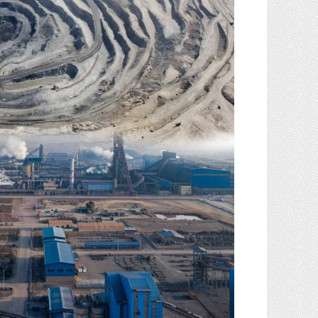
گاز
و
پتروشیمی
صنعت
و
خودرو
استارت
آپ
و
فن
آوری
بانک
،
بیمه
و
ارز
دیجیتال
کشاورزی
و