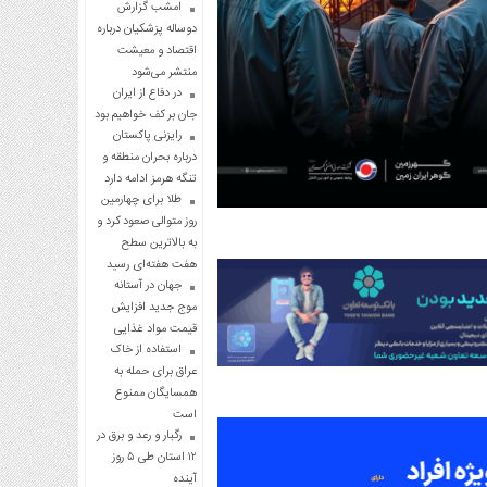
امشب گزارش
دوساله پزشکیان درباره
اقتصاد و معیشت
منتشر می‌شود
در دفاع از ایران
جان بر کف خواهیم بود
رایزنی پاکستان
درباره بحران منطقه و
تنگه هرمز ادامه دارد
طلا برای چهارمین
روز متوالی صعود کرد و
به بالاترین سطح
هفت هفته‌ای رسید
جهان در آستانه
موج جدید افزایش
قیمت مواد غذایی
استفاده از خاک
عراق برای حمله به
همسایگان ممنوع
است
رگبار و رعد و برق در
۱۲ استان طی ۵ روز
آینده