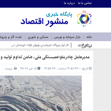
تماس با ما
درباره ما
اطلاعات
تماس
تماس
با
ما
خانه
بازار سرمایه و بورس
مسکن و شهری
نفت، گاز و پترو
درباره
خبر فوری
فاز اول نیروگاه خورشیدی بهبهان فولاد خوزستان در آستانه بهره
گوناگون
ما
سرویس
ها
مدیرعامل چادرملو؛همبستگی ملی، ضامن تداوم تولید و
خانه
بازار
تاریخ : ۱۴۰۵/۰۴/۱۰ ساعت : ۱۳:۵۸:۲۸
کد خبر 48017
پرینت
سرمایه
و
بورس
مسکن
و
شهری
نفت،