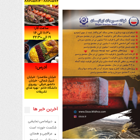
آخرین خبر ها
دیپلماسی نمایشی
شکست خورده است
عراقچی و همتای
موریتانیایی بر توسعه